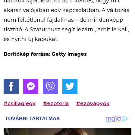
határok kijelölése, és az a kérdés, hogy mit
akarsz valójában egy kapcsolatban. A változás
nem feltétlenül fájdalmas – de mindenképp
tisztító. A Szaturnusz segít lezárni, amit le kell,
és nyitni új kapukat.
Borítókép forrása: Getty Images
#csillagjegy
#ezotéria
#ezovagyok