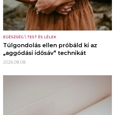
EGÉSZSÉG
\
TEST ÉS LÉLEK
Túlgondolás ellen próbáld ki az
„aggódási idősáv” technikát
2026.08.08.