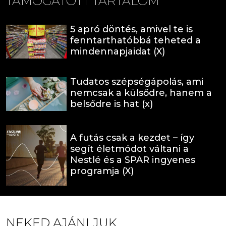
TÁMOGATOTT TARTALOM
5 apró döntés, amivel te is
fenntarthatóbbá teheted a
mindennapjaidat (X)
Tudatos szépségápolás, ami
nemcsak a külsődre, hanem a
belsődre is hat (x)
A futás csak a kezdet – így
segít életmódot váltani a
Nestlé és a SPAR ingyenes
programja (X)
NEKED AJÁNLJUK