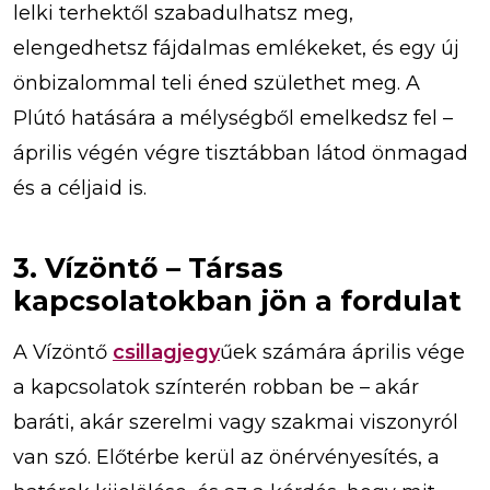
lelki terhektől szabadulhatsz meg,
elengedhetsz fájdalmas emlékeket, és egy új
önbizalommal teli éned születhet meg. A
Plútó hatására a mélységből emelkedsz fel –
április végén végre tisztábban látod önmagad
és a céljaid is.
3. Vízöntő – Társas
kapcsolatokban jön a fordulat
A Vízöntő
csillagjegy
űek számára április vége
a kapcsolatok színterén robban be – akár
baráti, akár szerelmi vagy szakmai viszonyról
van szó. Előtérbe kerül az önérvényesítés, a