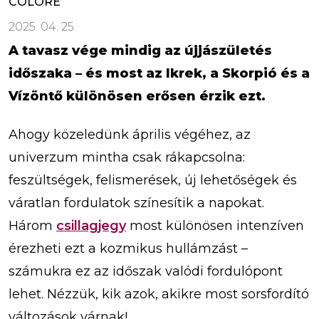
COLORÉ
2025. 04. 25.
A tavasz vége mindig az újjászületés
időszaka – és most az Ikrek, a Skorpió és a
Vízöntő különösen erősen érzik ezt.
Ahogy közeledünk április végéhez, az
univerzum mintha csak rákapcsolna:
feszültségek, felismerések, új lehetőségek és
váratlan fordulatok színesítik a napokat.
Három
csillagjegy
most különösen intenzíven
érezheti ezt a kozmikus hullámzást –
számukra ez az időszak valódi fordulópont
lehet. Nézzük, kik azok, akikre most sorsfordító
változások várnak!