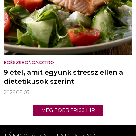
EGÉSZSÉG
\
GASZTRO
9 étel, amit együnk stressz ellen a
dietetikusok szerint
2026.08.07.
MÉG TÖBB FRISS HÍR