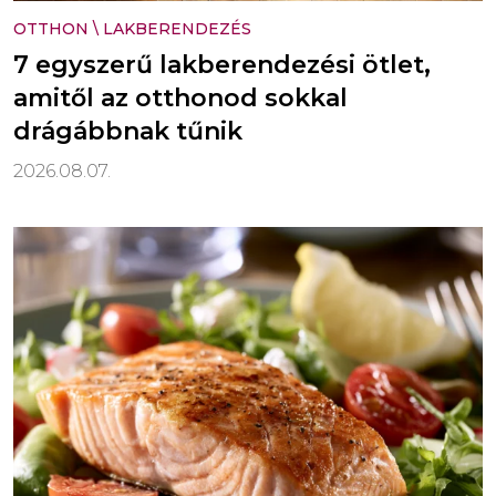
OTTHON
\
LAKBERENDEZÉS
7 egyszerű lakberendezési ötlet,
amitől az otthonod sokkal
drágábbnak tűnik
2026.08.07.