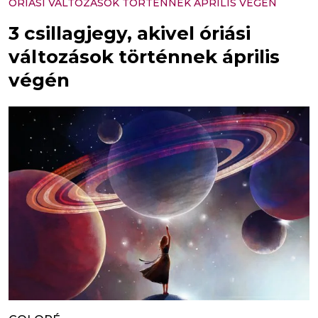
ÓRIÁSI VÁLTOZÁSOK TÖRTÉNNEK ÁPRILIS VÉGÉN
3 csillagjegy, akivel óriási
változások történnek április
végén