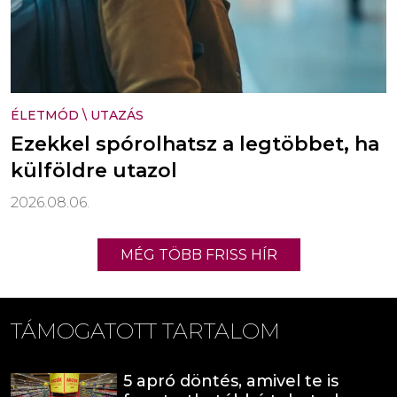
ÉLETMÓD
\
UTAZÁS
Ezekkel spórolhatsz a legtöbbet, ha
külföldre utazol
2026.08.06.
MÉG TÖBB FRISS HÍR
TÁMOGATOTT TARTALOM
5 apró döntés, amivel te is