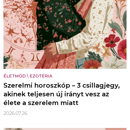
ÉLETMÓD
\
EZOTÉRIA
Szerelmi horoszkóp – 3 csillagjegy,
akinek teljesen új irányt vesz az
élete a szerelem miatt
2026.07.26.