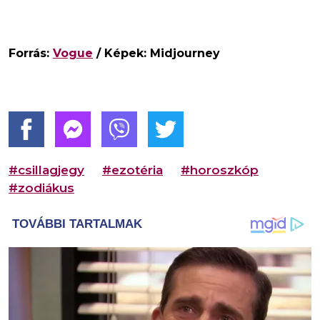
Forrás:
Vogue
/ Képek: Midjourney
#csillagjegy
#ezotéria
#horoszkóp
#zodiákus