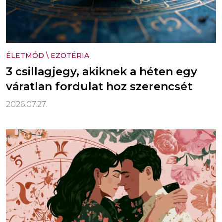
ÉLETMÓD
\
EZOTÉRIA
3 csillagjegy, akiknek a héten egy
váratlan fordulat hoz szerencsét
2026.07.27.