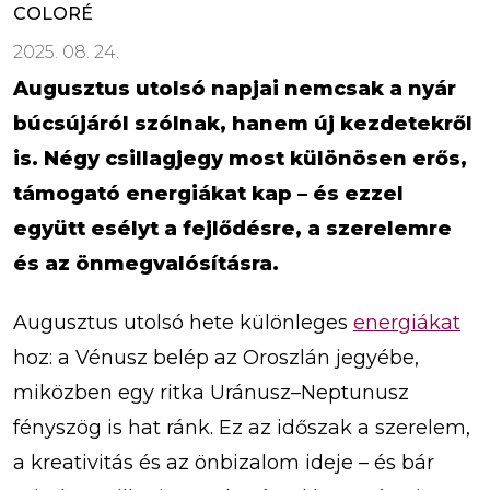
COLORÉ
2025. 08. 24.
Augusztus utolsó napjai nemcsak a nyár
búcsújáról szólnak, hanem új kezdetekről
is. Négy csillagjegy most különösen erős,
támogató energiákat kap – és ezzel
együtt esélyt a fejlődésre, a szerelemre
és az önmegvalósításra.
Augusztus utolsó hete különleges
energiákat
hoz: a Vénusz belép az Oroszlán jegyébe,
miközben egy ritka Uránusz–Neptunusz
fényszög is hat ránk. Ez az időszak a szerelem,
a kreativitás és az önbizalom ideje – és bár