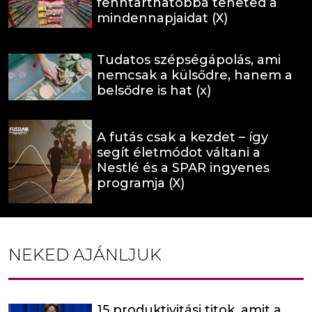
fenntarthatóbbá teheted a
mindennapjaidat (X)
Tudatos szépségápolás, ami
nemcsak a külsődre, hanem a
belsődre is hat (x)
A futás csak a kezdet – így
segít életmódot váltani a
Nestlé és a SPAR ingyenes
programja (X)
NEKED AJÁNLJUK
15 produktivitási titok, amit a