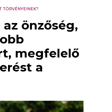
T TÖRVÉNYEINEK?
 az önzőség,
jobb
rt, megfelelő
erést a