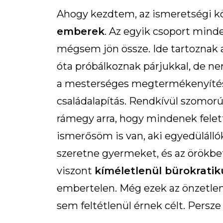
Ahogy kezdtem, az ismeretségi 
emberek
. Az egyik csoport min
mégsem jön össze. Ide tartoznak 
óta próbálkoznak párjukkal, de ne
a mesterséges megtermékenyítésb
családalapítás. Rendkívül szomorú.
rámegy arra, hogy mindenek felett
ismerősöm is van, aki egyedüláll
szeretne gyermeket, és az örökbef
viszont
kíméletlenül bürokratik
embertelen. Még ezek az önzetlen
sem feltétlenül érnek célt. Persze