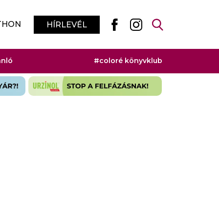
THON
HÍRLEVÉL
ánló
#coloré könyvklub