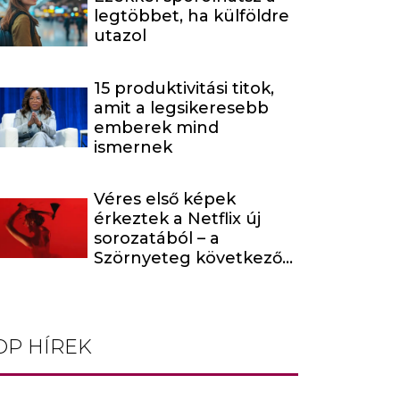
legtöbbet, ha külföldre
utazol
15 produktivitási titok,
amit a legsikeresebb
emberek mind
ismernek
Véres első képek
érkeztek a Netflix új
sorozatából – a
Szörnyeteg következő
évada egy hírhedt
baltás gyilkost dolgoz
fel
OP HÍREK