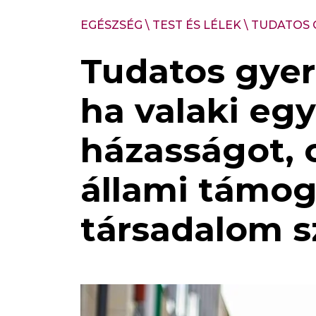
EGÉSZSÉG
\
TEST ÉS LÉLEK
\
TUDATOS 
Tudatos gyer
ha valaki eg
házasságot, 
állami támog
társadalom 