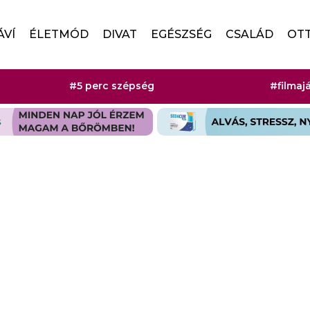
ÁVÍ
ÉLETMÓD
DIVAT
EGÉSZSÉG
CSALÁD
OT
#5 perc szépség
#filmaj