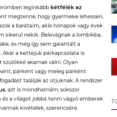
körömben leginkább
kétfélék az
dent megtenne, hogy gyermeke lehessen,
azok a barátaim, akik hónapok vagy évek
m sikerül nekik. Belevágnak a lombikba,
e, és még így sem garantált a
 Akár a kettejük párkapcsolata is
 szülőkké akarnak válni. Olyan
óként, párként vagy meleg párként
ogadást találják az útjuknak. A rendszer
us
, azt is mondhatnám, sokszor
 és a világot jobbá tenni vágyó emberek
T
 vannak kivételek, szerencsére.