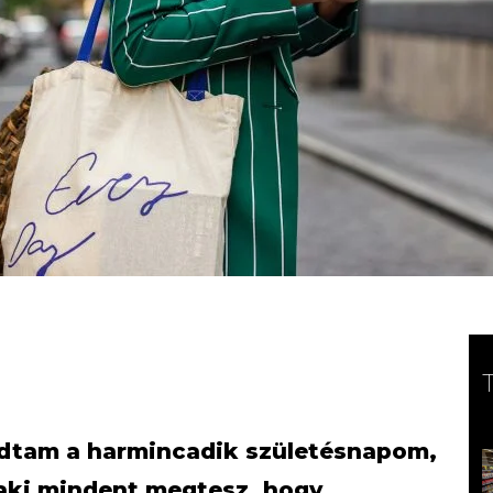
ladtam a harmincadik születésnapom,
 aki mindent megtesz, hogy