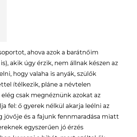
soportot, ahova azok a barátnőim
is), akik úgy érzik, nem állnak készen az
elni, hogy valaha is anyák, szülők
tel ítélkezik, pláne a névtelen
 elég csak megnéznünk azokat az
a fel: ő gyerek nélkül akarja leélni az
g jövője és a fajunk fennmaradása miatt
reknek egyszerűen jó érzés