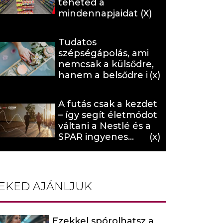
teheted a
mindennapjaidat (X)
Tudatos
szépségápolás, ami
nemcsak a külsődre,
hanem a belsődre is
hat (x)
A futás csak a kezdet
– így segít életmódot
váltani a Nestlé és a
SPAR ingyenes
programja (X)
EKED AJÁNLJUK
Ezekkel spórolhatsz a