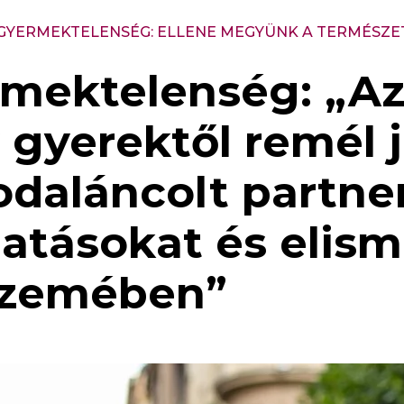
GYERMEKTELENSÉG: ELLENE MEGYÜNK A TERMÉSZE
mektelenség: „Az
y gyerektől remél 
odaláncolt partne
atásokat és elism
szemében”