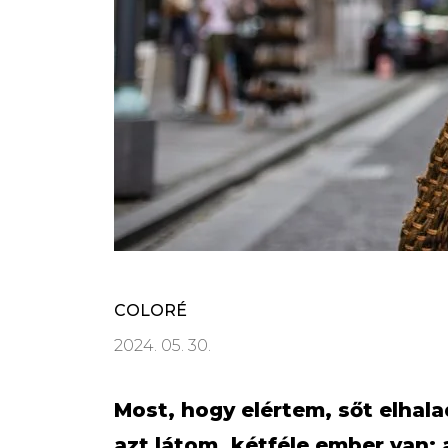
COLORÉ
2024. 05. 30.
Most, hogy elértem, sőt elha
azt látom, kétféle ember van;