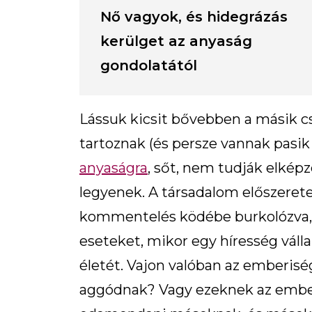
Nő vagyok, és hidegrázás
kerülget az anyaság
gondolatától
Lássuk kicsit bővebben a másik c
tartoznak (és persze vannak pasik 
anyaságra
, sőt, nem tudják elképz
legyenek. A társadalom előszeretet
kommentelés ködébe burkolózva,
eseteket, mikor egy híresség vállalj
életét. Vajon valóban az emberisé
aggódnak? Vagy ezeknek az embe