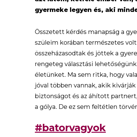
gyermeke legyen és, aki mind
Összetett kérdés manapság a gye
szüleim korában természetes volt
összeházasodtak és jöttek a gyer
rengeteg választási lehetőségünk 
életünket. Ma sem ritka, hogy vala
jóval többen vannak, akik kivárják
biztonságot és az áhított partnert
a gólya. De ez sem feltétlen törvé
#batorvagyok