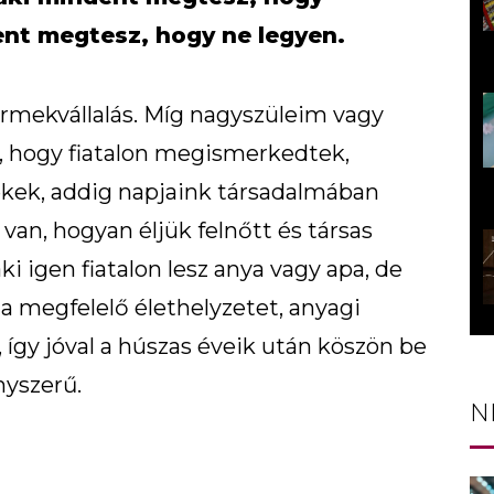
ent megtesz, hogy ne legyen.
rmekvállalás. Míg nagyszüleim vagy
, hogy fiatalon megismerkedtek,
ekek, addig napjaink társadalmában
van, hogyan éljük felnőtt és társas
ki igen fiatalon lesz anya vagy apa, de
 a megfelelő élethelyzetet, anyagi
, így jóval a húszas éveik után köszön be
nyszerű.
N