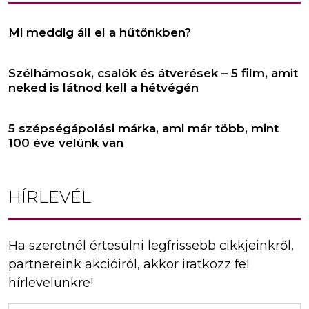
Mi meddig áll el a hűtőnkben?
Szélhámosok, csalók és átverések – 5 film, amit
neked is látnod kell a hétvégén
5 szépségápolási márka, ami már több, mint
100 éve velünk van
HÍRLEVÉL
Ha szeretnél értesülni legfrissebb cikkjeinkről,
partnereink akcióiról, akkor iratkozz fel
hírlevelünkre!