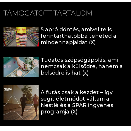
TÁMOGATOTT TARTALOM
5 apró döntés, amivel te is
fenntarthatóbbá teheted a
mindennapjaidat (X)
Tudatos szépségápolás, ami
nemcsak a külsődre, hanem a
belsődre is hat (x)
A futás csak a kezdet – így
segít életmódot váltani a
Nestlé és a SPAR ingyenes
programja (X)