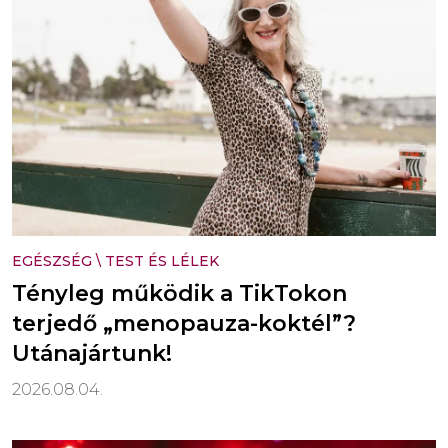
EGÉSZSÉG
\
TEST ÉS LÉLEK
Tényleg működik a TikTokon
terjedő „menopauza-koktél”?
Utánajártunk!
2026.08.04.