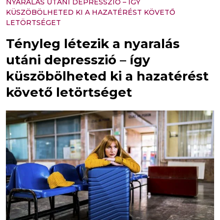
NYARALÁS UTÁNI DEPRESSZIÓ – ÍGY
KÜSZÖBÖLHETED KI A HAZATÉRÉST KÖVETŐ
LETÖRTSÉGET
Tényleg létezik a nyaralás
utáni depresszió – így
küszöbölheted ki a hazatérést
követő letörtséget