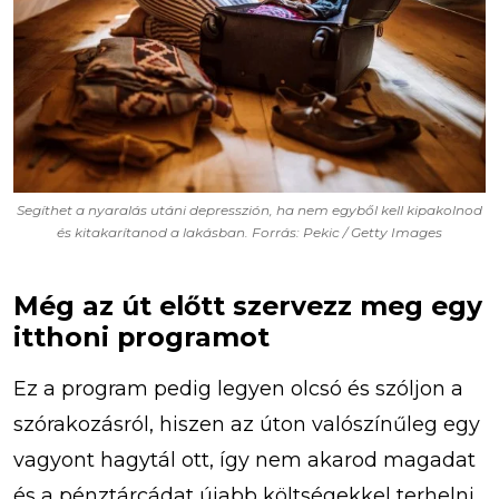
Segíthet a nyaralás utáni depresszión, ha nem egyből kell kipakolnod
és kitakarítanod a lakásban. Forrás: Pekic / Getty Images
Még az út előtt szervezz meg egy
itthoni programot
Ez a program pedig legyen olcsó és szóljon a
szórakozásról, hiszen az úton valószínűleg egy
vagyont hagytál ott, így nem akarod magadat
és a pénztárcádat újabb költségekkel terhelni.