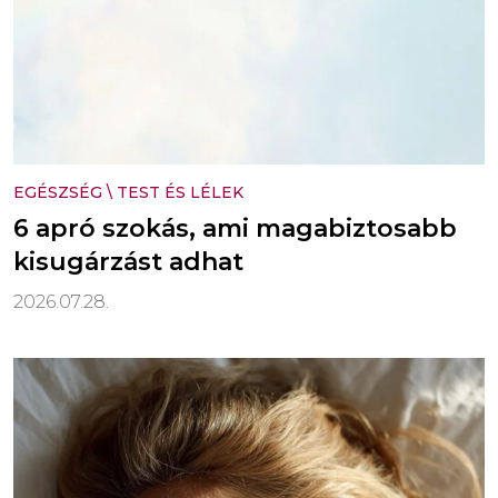
EGÉSZSÉG
\
TEST ÉS LÉLEK
6 apró szokás, ami magabiztosabb
kisugárzást adhat
2026.07.28.