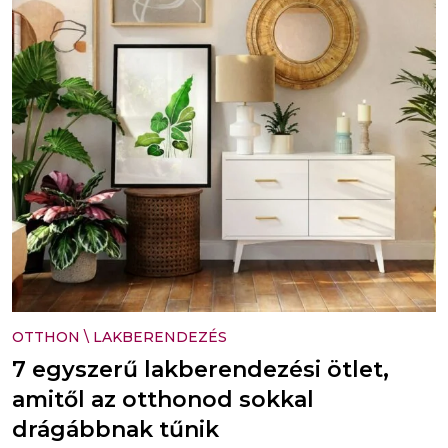
OTTHON
\
LAKBERENDEZÉS
7 egyszerű lakberendezési ötlet,
amitől az otthonod sokkal
drágábbnak tűnik