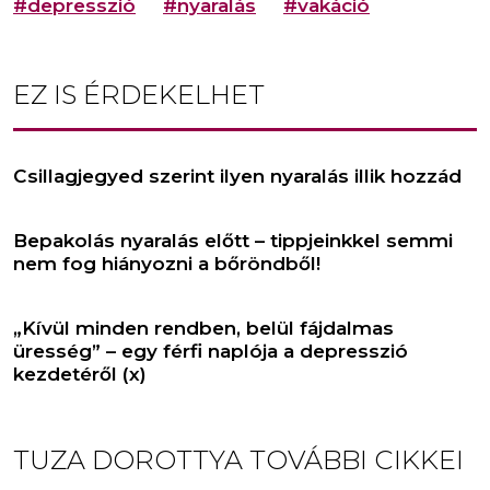
#depresszió
#nyaralás
#vakáció
EZ IS ÉRDEKELHET
Csillagjegyed szerint ilyen nyaralás illik hozzád
Bepakolás nyaralás előtt – tippjeinkkel semmi
nem fog hiányozni a bőröndből!
„Kívül minden rendben, belül fájdalmas
üresség” – egy férfi naplója a depresszió
kezdetéről (x)
TUZA DOROTTYA
TOVÁBBI CIKKEI