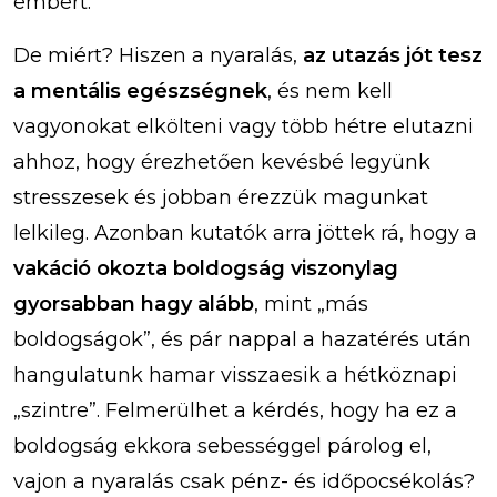
embert.
De miért? Hiszen a nyaralás,
az utazás jót tesz
a mentális egészségnek
, és nem kell
vagyonokat elkölteni vagy több hétre elutazni
ahhoz, hogy érezhetően kevésbé legyünk
stresszesek és jobban érezzük magunkat
lelkileg. Azonban kutatók arra jöttek rá, hogy a
vakáció okozta boldogság viszonylag
gyorsabban hagy alább
, mint „más
boldogságok”, és pár nappal a hazatérés után
hangulatunk hamar visszaesik a hétköznapi
„szintre”. Felmerülhet a kérdés, hogy ha ez a
boldogság ekkora sebességgel párolog el,
vajon a nyaralás csak pénz- és időpocsékolás?