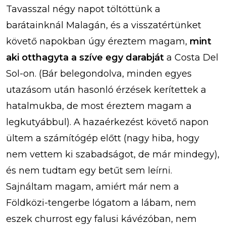
Tavasszal négy napot töltöttünk a
barátainknál Malagán, és a visszatértünket
követő napokban úgy éreztem magam,
mint
aki otthagyta a szíve egy darabját
a Costa Del
Sol-on. (Bár belegondolva, minden egyes
utazásom után hasonló érzések kerítettek a
hatalmukba, de most éreztem magam a
legkutyábbul). A hazaérkezést követő napon
ültem a számítógép előtt (nagy hiba, hogy
nem vettem ki szabadságot, de már mindegy),
és nem tudtam egy betűt sem leírni.
Sajnáltam magam, amiért már nem a
Földközi-tengerbe lógatom a lábam, nem
eszek churrost egy falusi kávézóban, nem