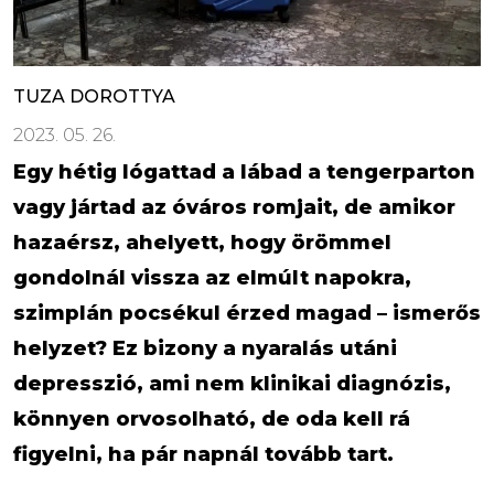
TUZA DOROTTYA
2023. 05. 26.
Egy hétig lógattad a lábad a tengerparton
vagy jártad az óváros romjait, de amikor
hazaérsz, ahelyett, hogy örömmel
gondolnál vissza az elmúlt napokra,
szimplán pocsékul érzed magad – ismerős
helyzet? Ez bizony a nyaralás utáni
depresszió, ami nem klinikai diagnózis,
könnyen orvosolható, de oda kell rá
figyelni, ha pár napnál tovább tart.