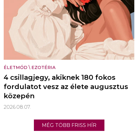
ÉLETMÓD
\
EZOTÉRIA
4 csillagjegy, akiknek 180 fokos
fordulatot vesz az élete augusztus
közepén
2026.08.07.
MÉG TÖBB FRISS HÍR