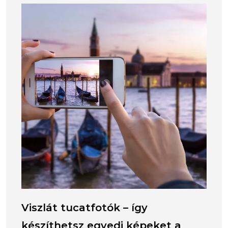
Viszlát tucatfotók – így
készíthetsz egyedi képeket a