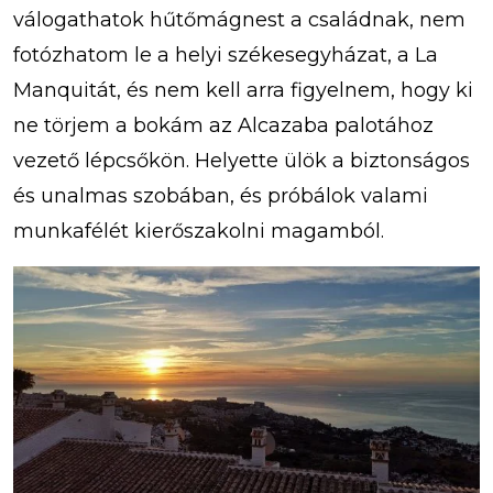
válogathatok hűtőmágnest a családnak, nem
fotózhatom le a helyi székesegyházat, a La
Manquitát, és nem kell arra figyelnem, hogy ki
ne törjem a bokám az Alcazaba palotához
vezető lépcsőkön. Helyette ülök a biztonságos
és unalmas szobában, és próbálok valami
munkafélét kierőszakolni magamból.