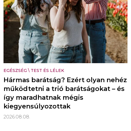
EGÉSZSÉG
\
TEST ÉS LÉLEK
Hármas barátság? Ezért olyan nehéz
működtetni a trió barátságokat – és
így maradhatnak mégis
kiegyensúlyozottak
2026.08.08.