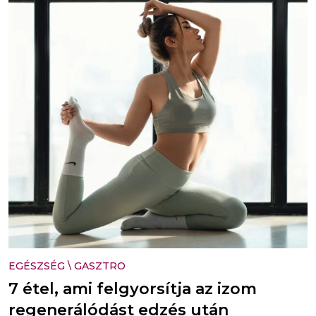
EGÉSZSÉG
\
GASZTRO
7 étel, ami felgyorsítja az izom
regenerálódást edzés után