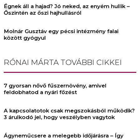
Égnek áll a hajad? Jó neked, az enyém hullik –
Őszintén az őszi hajhullásról
Molnár Gusztáv egy pécsi intézmény falai
között gyógyul
RÓNAI MÁRTA
TOVÁBBI CIKKEI
7 gyorsan nővő fűszernövény, amivel
feldobhatod a nyári főzést
A kapcsolatotok csak megszokásból működik?
3 árulkodó jel, hogy veszélyben vagytok
Ágyneműcsere a melegebb időjárásra – Így