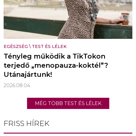
EGÉSZSÉG
\
TEST ÉS LÉLEK
Tényleg működik a TikTokon
terjedő „menopauza-koktél”?
Utánajártunk!
2026.08.04.
MÉG TÖBB TEST ÉS LÉLEK
FRISS HÍREK