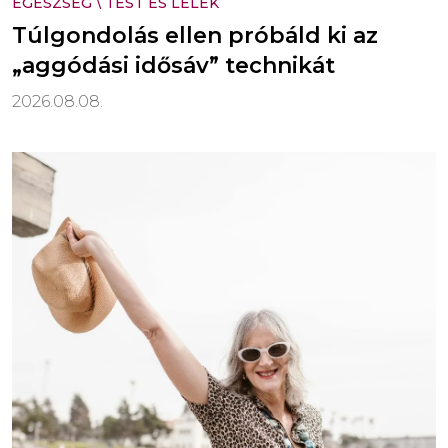
EGÉSZSÉG
\
TEST ÉS LÉLEK
Túlgondolás ellen próbáld ki az
„aggódási idősáv” technikát
2026.08.08.