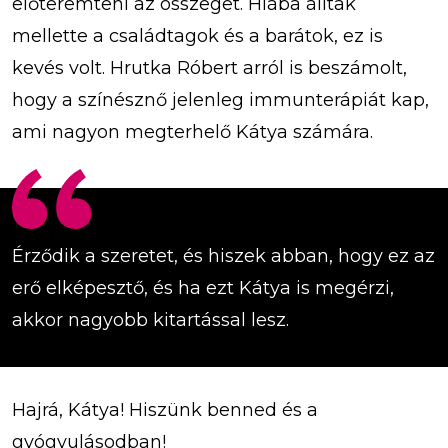
előteremteni az összeget. Hiába álltak
mellette a családtagok és a barátok, ez is
kevés volt. Hrutka Róbert arról is beszámolt,
hogy a színésznő jelenleg immunterápiát kap,
ami nagyon megterhelő Kátya számára.
Érződik a szeretet, és hiszek abban, hogy ez az
erő elképesztő, és ha ezt Kátya is megérzi,
akkor nagyobb kitartással lesz.
Hajrá, Kátya! Hiszünk benned és a
gyógyulásodban!