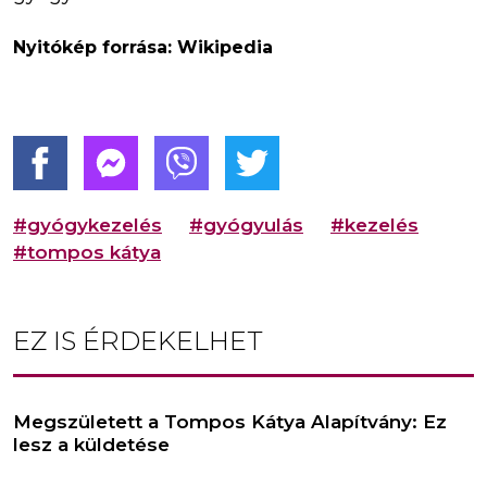
Nyitókép forrása: Wikipedia
#gyógykezelés
#gyógyulás
#kezelés
#tompos kátya
EZ IS ÉRDEKELHET
Megszületett a Tompos Kátya Alapítvány: Ez
lesz a küldetése