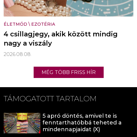
ÉLETMÓD
\
EZOTÉRIA
4 csillagjegy, akik között mindig
nagy a viszály
2026.08.08.
MÉG TÖBB FRISS HÍR
TÁMOGATOTT TARTALOM
5 apró döntés, amivel te is
fenntarthatóbbá teheted a
mindennapjaidat (X)