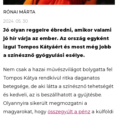
RÓNAI MÁRTA
2024. 05. 30.
Jó olyan reggelre ébredni, amikor valami
jó hír várja az ember. Az ország egyként
izgul Tompos Kátyáért és most még jobb
a színésznő gyógyulási esélye.
Nem csak a hazai művészvilágot bolygatta fel
Tompos Kátya rendkívül ritka daganatos
betegsége, de aki látta a színésznő tehetségét
és kedveli, az is beszállhatott a gyűjtésbe.
Olyannyira sikerült megmozgatni a
magyarokat, hogy
összegyűlt a pénz
a külföldi