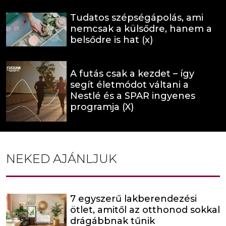
Tudatos szépségápolás, ami
nemcsak a külsődre, hanem a
belsődre is hat (x)
A futás csak a kezdet – így
segít életmódot váltani a
Nestlé és a SPAR ingyenes
programja (X)
NEKED AJÁNLJUK
7 egyszerű lakberendezési
ötlet, amitől az otthonod sokkal
drágábbnak tűnik