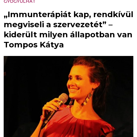
GYÓGYULHAT
„Immunterápiát kap, rendkívül
megviseli a szervezetét” –
kiderült milyen állapotban van
Tompos Kátya