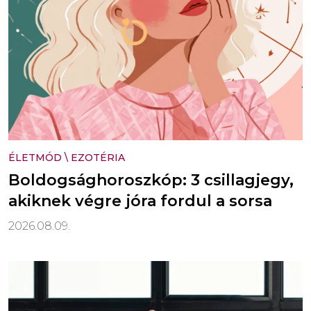
ÉLETMÓD
\
EZOTÉRIA
Boldogsághoroszkóp: 3 csillagjegy,
akiknek végre jóra fordul a sorsa
2026.08.09.