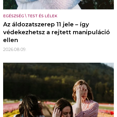
EGÉSZSÉG
\
TEST ÉS LÉLEK
Az áldozatszerep 11 jele – így
védekezhetsz a rejtett manipuláció
ellen
2026.08.09.