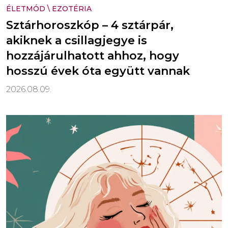
ÉLETMÓD
\
EZOTÉRIA
Sztárhoroszkóp – 4 sztárpár,
akiknek a csillagjegye is
hozzájárulhatott ahhoz, hogy
hosszú évek óta együtt vannak
2026.08.09.