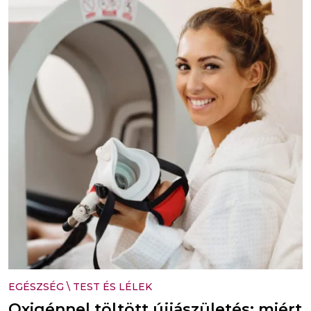
EGÉSZSÉG
\
TEST ÉS LÉLEK
Oxigénnel töltött újjászületés: miért