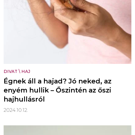
DIVAT
\
HAJ
Égnek áll a hajad? Jó neked, az
enyém hullik – Őszintén az őszi
hajhullásról
2024.10.12.