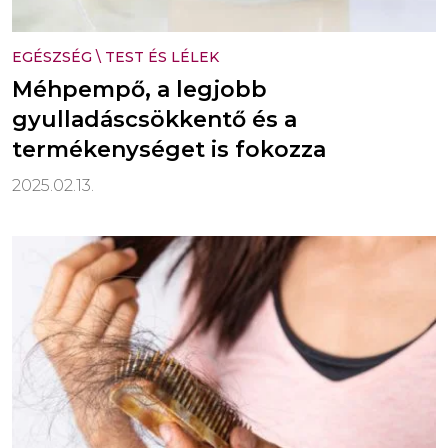
EGÉSZSÉG
\
TEST ÉS LÉLEK
Méhpempő, a legjobb
gyulladáscsökkentő és a
termékenységet is fokozza
2025.02.13.