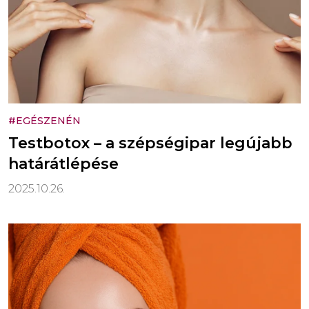
#EGÉSZENÉN
Testbotox – a szépségipar legújabb
határátlépése
2025.10.26.