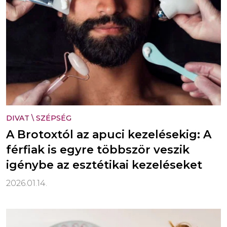
DIVAT
\
SZÉPSÉG
A Brotoxtól az apuci kezelésekig: A
férfiak is egyre többször veszik
igénybe az esztétikai kezeléseket
2026.01.14.