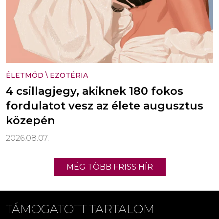
ÉLETMÓD
\
EZOTÉRIA
4 csillagjegy, akiknek 180 fokos
fordulatot vesz az élete augusztus
közepén
2026.08.07.
MÉG TÖBB FRISS HÍR
TÁMOGATOTT TARTALOM