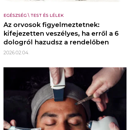
EGÉSZSÉG
\
TEST ÉS LÉLEK
Az orvosok figyelmeztetnek:
kifejezetten veszélyes, ha erről a 6
dologról hazudsz a rendelőben
2026.02.04.