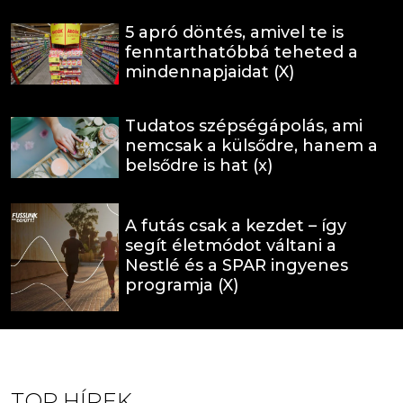
5 apró döntés, amivel te is
fenntarthatóbbá teheted a
mindennapjaidat (X)
Tudatos szépségápolás, ami
nemcsak a külsődre, hanem a
belsődre is hat (x)
A futás csak a kezdet – így
segít életmódot váltani a
Nestlé és a SPAR ingyenes
programja (X)
TOP HÍREK