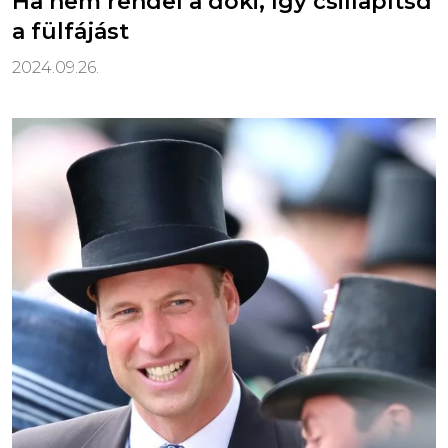
Ha nem rendel a doki, így csillapítsd
a fülfájást
2024.09.26.