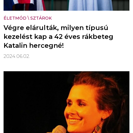
ÉLETMÓD
\
SZTÁROK
Végre elárulták, milyen típusú
kezelést kap a 42 éves rákbeteg
Katalin hercegné!
2024.06.02.