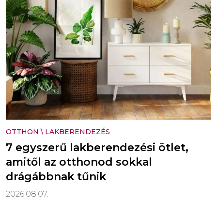
OTTHON
\
LAKBERENDEZÉS
7 egyszerű lakberendezési ötlet,
amitől az otthonod sokkal
drágábbnak tűnik
2026.08.07.