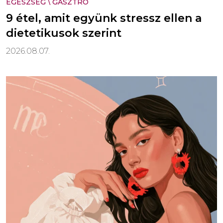
EGÉSZSÉG
\
GASZTRO
9 étel, amit együnk stressz ellen a
dietetikusok szerint
2026.08.07.