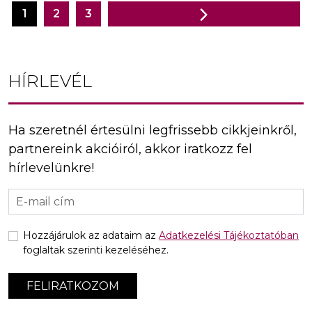
1
2
3
Bejegyzés
navigáció
HÍRLEVÉL
Ha szeretnél értesülni legfrissebb cikkjeinkről,
partnereink akcióiról, akkor iratkozz fel
hírlevelünkre!
Hozzájárulok az adataim az
Adatkezelési Tájékoztatóban
foglaltak szerinti kezeléséhez.
FELIRATKOZOM