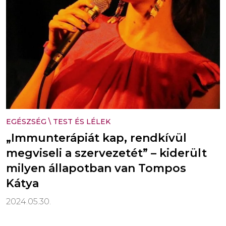
EGÉSZSÉG
\
TEST ÉS LÉLEK
„Immunterápiát kap, rendkívül
megviseli a szervezetét” – kiderült
milyen állapotban van Tompos
Kátya
2024.05.30.