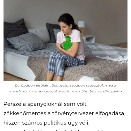
Európában elsőként Spanyolországban szavazták meg a
menstruációs szabadságot. Kép forrása: Shutterstock/PuzzlePix
Persze a spanyoloknál sem volt
zökkenőmentes a törvénytervezet elfogadása,
hiszen számos politikus úgy véli,