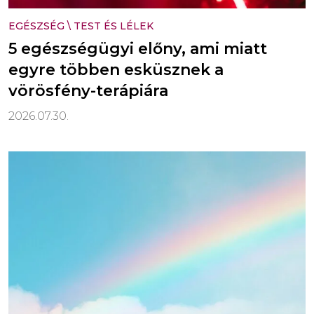
EGÉSZSÉG
\
TEST ÉS LÉLEK
5 egészségügyi előny, ami miatt
egyre többen esküsznek a
vörösfény-terápiára
2026.07.30.