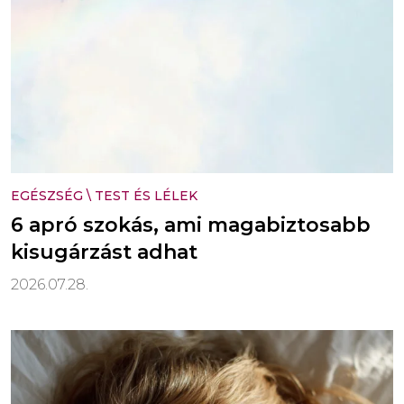
EGÉSZSÉG
\
TEST ÉS LÉLEK
6 apró szokás, ami magabiztosabb
kisugárzást adhat
2026.07.28.