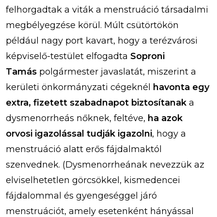
felhorgadtak a viták a menstruáció társadalmi
megbélyegzése körül. Múlt csütörtökön
például nagy port kavart, hogy a terézvárosi
képviselő-testület elfogadta
Soproni
Tamás
polgármester javaslatát, miszerint a
kerületi önkormányzati cégeknél
havonta egy
extra, fizetett szabadnapot biztosítanak
a
dysmenorrheás nőknek, feltéve,
ha azok
orvosi igazolással tudják igazolni
, hogy a
menstruáció alatt erős fájdalmaktól
szenvednek. (Dysmenorrheának nevezzük az
elviselhetetlen görcsökkel, kismedencei
fájdalommal és gyengeséggel járó
menstruációt, amely esetenként hányással