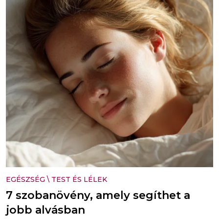
EGÉSZSÉG
\
TEST ÉS LÉLEK
7 szobanövény, amely segíthet a
jobb alvásban