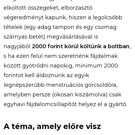
elköltött összegeket, elborzasztó
végeredményt kapunk, hiszen a legolcsóbb
tételek (egy adag tampon és egy csomag
szárnyas betét) megvásárlásával is
nagyjából
2000 forint körül költünk a boltban
,
s ha ezen felül nem szeretnénk fájdalmak
között gyötrődni napokig, minimum 2000
forintot kell áldoznunk az egyik
legnépszerűbb menstruációs görcsoldóra,
amelyben persze (okosan kiszámolva) csak
egyhavi fájdalomcsillapítót helyez el a gyártó.
A téma, amely előre visz