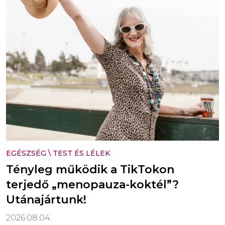
EGÉSZSÉG
\
TEST ÉS LÉLEK
Tényleg működik a TikTokon
terjedő „menopauza-koktél”?
Utánajártunk!
2026.08.04.