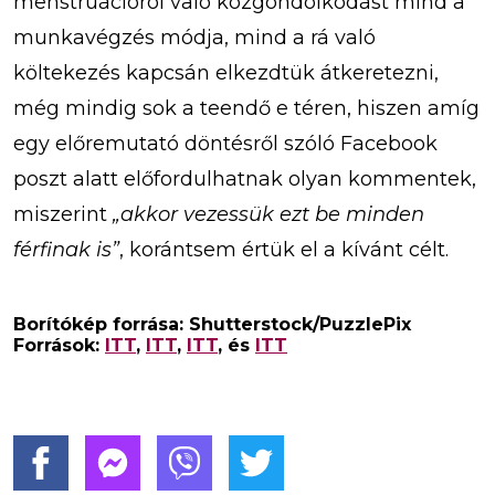
menstruációról való közgondolkodást mind a
munkavégzés módja, mind a rá való
költekezés kapcsán elkezdtük átkeretezni,
még mindig sok a teendő e téren, hiszen amíg
egy előremutató döntésről szóló Facebook
poszt alatt előfordulhatnak olyan kommentek,
miszerint
„akkor vezessük ezt be minden
férfinak is”
, korántsem értük el a kívánt célt.
Borítókép forrása: Shutterstock/PuzzlePix
Források:
ITT
,
ITT
,
ITT
, és
ITT