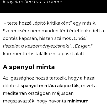
kényelmetlen tud ám lenni…
– tette hozzá „építő kritikaként” egy másik.
Szerencsére nem minden férfi értetlenkedett a
döntés kapcsán, hiszen számos
„Óriási
tisztelet a kezdeményezésnek!”, „Ez igen!
”
kommenttel is találkozni a poszt alatt.
A spanyol minta
Az igazsághoz hozzá tartozik, hogy a hazai
döntést
spanyol mintára alapozták
, mivel a
mediterrán országban májusban
megszavazták, hogy havonta
minimum