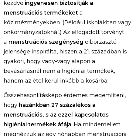
kezdve
ingyenesen biztosítják a
menstruációs termékeket
a
közintézményekben. (Például iskolákban vagy
önkormányzatoknál.) Az elfogadott törvényt
a
menstruációs szegénység
elborzasztó
jelensége inspirálta, hiszen a 21. században is
gyakori, hogy vagy-vagy alapon a
bevásárlásnál nem a higiéniai termékek,
hanem az étel kerül inkább a kosárba.
Összehasonlításképp érdemes megemlíteni,
hogy
hazánkban 27 százalékos a
menstruációs, s az ezzel kapcsolatos
higiéniai termékek áfája
. Ha mindemellett
megnézzük az egy hónapban menstruációra