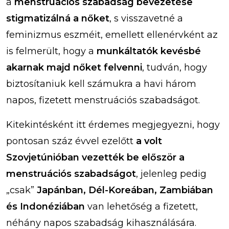
a
menstruációs szabadság bevezetése
stigmatizálná a nőket
, s visszavetné a
feminizmus eszméit, emellett ellenérvként az
is felmerült, hogy a
munkáltatók kevésbé
akarnak majd nőket felvenni
, tudván, hogy
biztosítaniuk kell számukra a havi három
napos, fizetett menstruációs szabadságot.
Kitekintésként itt érdemes megjegyezni, hogy
pontosan száz évvel ezelőtt
a volt
Szovjetúnióban vezették be először a
menstruációs szabadságot
, jelenleg pedig
„csak”
Japánban, Dél-Koreában, Zambiában
és Indonéziában
van lehetőség a fizetett,
néhány napos szabadság kihasználására.