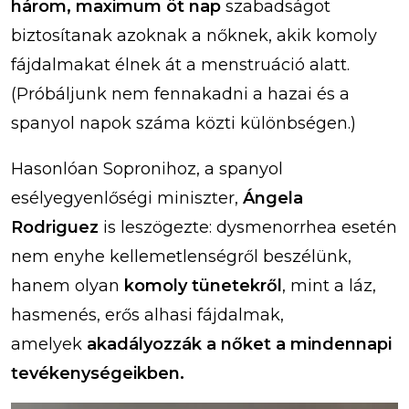
három, maximum öt nap
szabadságot
biztosítanak azoknak a nőknek, akik komoly
fájdalmakat élnek át a menstruáció alatt.
(Próbáljunk nem fennakadni a hazai és a
spanyol napok száma közti különbségen.)
Hasonlóan Sopronihoz, a spanyol
esélyegyenlőségi miniszter,
Ángela
Rodriguez
is leszögezte: dysmenorrhea esetén
nem enyhe kellemetlenségről beszélünk,
hanem olyan
komoly tünetekről
, mint a láz,
hasmenés, erős alhasi fájdalmak,
amelyek
akadályozzák a nőket a mindennapi
tevékenységeikben.