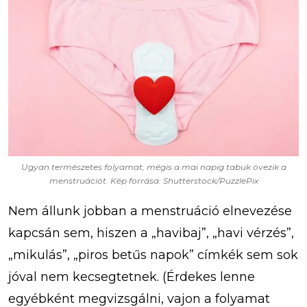
Ugyan természetes folyamat, mégis a mai napig tabuk övezik a
menstruációt. Kép forrása: Shutterstock/PuzzlePix
Nem állunk jobban a menstruáció elnevezése
kapcsán sem, hiszen a „havibaj”, „havi vérzés”,
„mikulás”, „piros betűs napok” címkék sem sok
jóval nem kecsegtetnek. (Érdekes lenne
egyébként megvizsgálni, vajon a folyamat