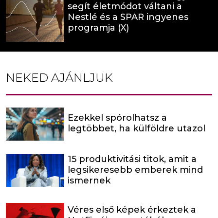
segít életmódot váltani a
Nestlé és a SPAR ingyenes
programja (X)
NEKED AJÁNLJUK
Ezekkel spórolhatsz a
legtöbbet, ha külföldre utazol
15 produktivitási titok, amit a
legsikeresebb emberek mind
ismernek
Véres első képek érkeztek a