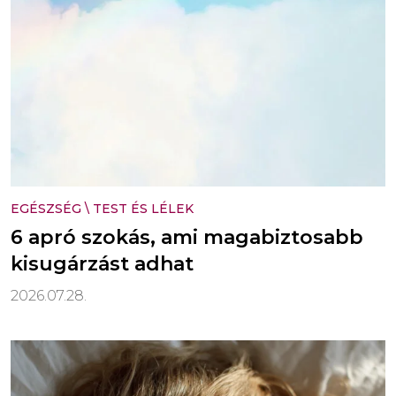
EGÉSZSÉG
\
TEST ÉS LÉLEK
6 apró szokás, ami magabiztosabb
kisugárzást adhat
2026.07.28.