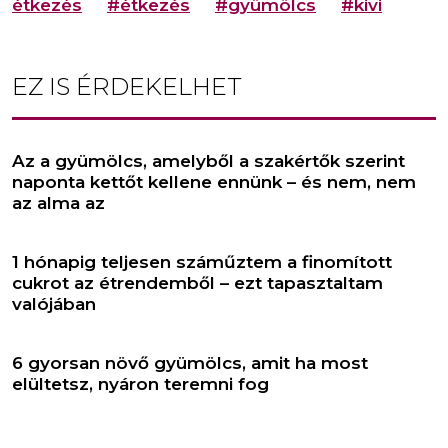
étkezés
#étkezés
#gyümölcs
#kivi
EZ IS ÉRDEKELHET
Az a gyümölcs, amelyből a szakértők szerint
naponta kettőt kellene ennünk – és nem, nem
az alma az
1 hónapig teljesen száműztem a finomított
cukrot az étrendemből – ezt tapasztaltam
valójában
6 gyorsan növő gyümölcs, amit ha most
elültetsz, nyáron teremni fog