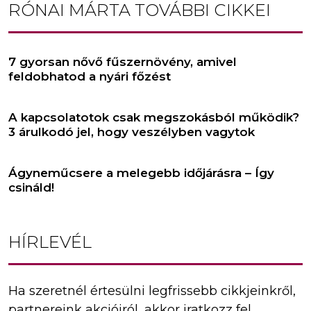
RÓNAI MÁRTA
TOVÁBBI CIKKEI
7 gyorsan nővő fűszernövény, amivel
feldobhatod a nyári főzést
A kapcsolatotok csak megszokásból működik?
3 árulkodó jel, hogy veszélyben vagytok
Ágyneműcsere a melegebb időjárásra – Így
csináld!
HÍRLEVÉL
Ha szeretnél értesülni legfrissebb cikkjeinkről,
partnereink akcióiról, akkor iratkozz fel