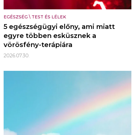
EGÉSZSÉG
\
TEST ÉS LÉLEK
5 egészségügyi előny, ami miatt
egyre többen esküsznek a
vörösfény-terápiára
2026.07.30.