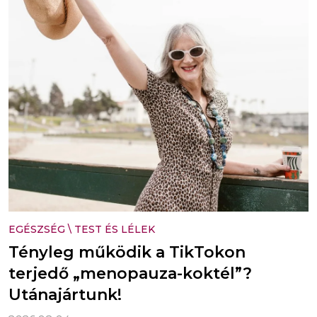
EGÉSZSÉG
\
TEST ÉS LÉLEK
Tényleg működik a TikTokon
terjedő „menopauza-koktél”?
Utánajártunk!