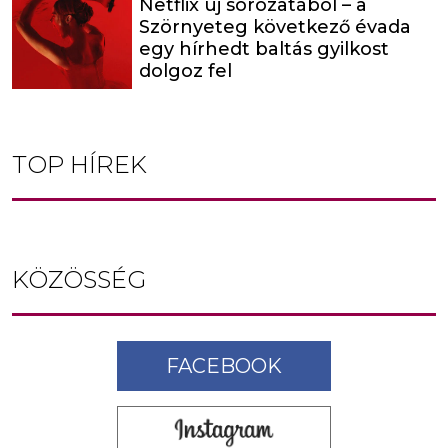
Netflix új sorozatából – a
Szörnyeteg következő évada
egy hírhedt baltás gyilkost
dolgoz fel
TOP HÍREK
KÖZÖSSÉG
FACEBOOK