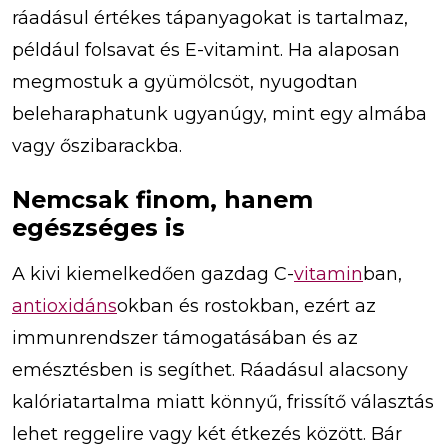
ráadásul értékes tápanyagokat is tartalmaz,
például folsavat és E-vitamint. Ha alaposan
megmostuk a gyümölcsöt, nyugodtan
beleharaphatunk ugyanúgy, mint egy almába
vagy őszibarackba.
Nemcsak finom, hanem
egészséges is
A kivi kiemelkedően gazdag C-
vitamin
ban,
antioxidáns
okban és rostokban, ezért az
immunrendszer támogatásában és az
emésztésben is segíthet. Ráadásul alacsony
kalóriatartalma miatt könnyű, frissítő választás
lehet reggelire vagy két étkezés között. Bár