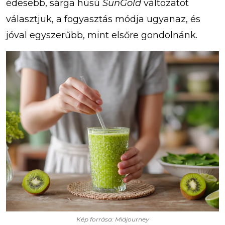
édesebb, sárga húsú
SunGold
változatot
választjuk, a fogyasztás módja ugyanaz, és
jóval egyszerűbb, mint elsőre gondolnánk.
Kép forrása: Midjourney