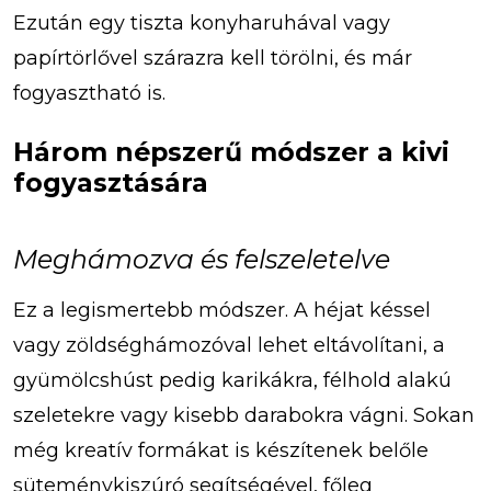
Ezután egy tiszta konyharuhával vagy
papírtörlővel szárazra kell törölni, és már
fogyasztható is.
Három népszerű módszer a kivi
fogyasztására
Meghámozva és felszeletelve
Ez a legismertebb módszer. A héjat késsel
vagy zöldséghámozóval lehet eltávolítani, a
gyümölcshúst pedig karikákra, félhold alakú
szeletekre vagy kisebb darabokra vágni. Sokan
még kreatív formákat is készítenek belőle
süteménykiszúró segítségével, főleg