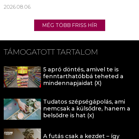
2026.08.06.
MÉG TÖBB FRISS HÍR
TÁMOGATOTT TARTALOM
5 apró döntés, amivel te is
fenntarthatóbbá teheted a
mindennapjaidat (X)
Tudatos szépségápolás, ami
nemcsak a külsődre, hanem a
belsődre is hat (x)
A futás csak a kezdet – így