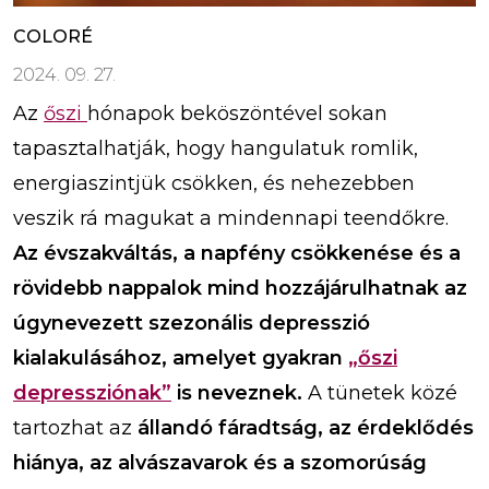
COLORÉ
2024. 09. 27.
Az
őszi
hónapok beköszöntével sokan
tapasztalhatják, hogy hangulatuk romlik,
energiaszintjük csökken, és nehezebben
veszik rá magukat a mindennapi teendőkre.
Az évszakváltás, a napfény csökkenése és a
rövidebb nappalok mind hozzájárulhatnak az
úgynevezett szezonális depresszió
kialakulásához, amelyet gyakran
„őszi
depressziónak”
is neveznek.
A tünetek közé
tartozhat az
állandó fáradtság, az érdeklődés
hiánya, az alvászavarok és a szomorúság