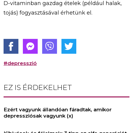
D-vitaminban gazdag ételek (például halak,
tojás) fogyasztásával érhetünk el.
#depresszió
EZ IS ÉRDEKELHET
Ezért vagyunk állandóan fáradtak, amikor
depressziósak vagyunk (x)