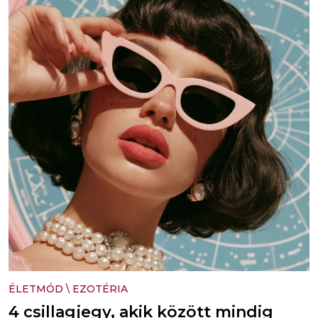
ÉLETMÓD
\
EZOTÉRIA
4 csillagjegy, akik között mindig