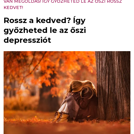
VAN MEGOLDÁS! ÍGY GYŐZHETED LE AZ ŐSZI ROSSZ
KEDVET!
Rossz a kedved? Így
győzheted le az őszi
depressziót