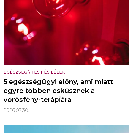
EGÉSZSÉG
\
TEST ÉS LÉLEK
5 egészségügyi előny, ami miatt
egyre többen esküsznek a
vörösfény-terápiára
2026.07.30.