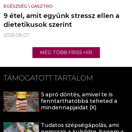
EGÉSZSÉG
\
GASZTRO
9 étel, amit együnk stressz ellen a
dietetikusok szerint
2026.08.07.
MÉG TÖBB FRISS HÍR
TÁMOGATOTT TARTALOM
5 apró döntés, amivel te is
fenntarthatóbbá teheted a
mindennapjaidat (X)
Tudatos szépségápolás, ami
nemcsak a külsődre, hanem a