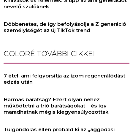
Kihívások és félelmek: 3 tipp az alfa generációt
nevelő szülőknek
Döbbenetes, de így befolyásolja a Z generáció
személyiségét az új TikTok trend
COLORÉ
TOVÁBBI CIKKEI
7 étel, ami felgyorsítja az izom regenerálódást
edzés után
Hármas barátság? Ezért olyan nehéz
működtetni a trió barátságokat – és így
maradhatnak mégis kiegyensúlyozottak
Túlgondolás ellen próbáld ki az „aggódási