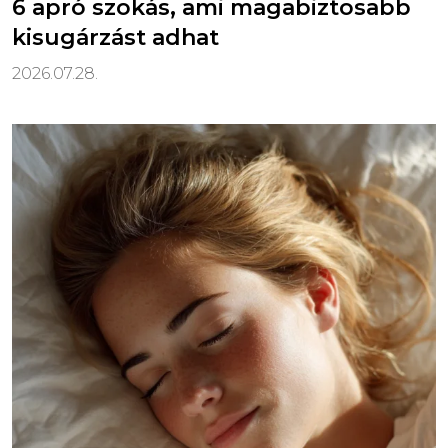
6 apró szokás, ami magabiztosabb
kisugárzást adhat
2026.07.28.