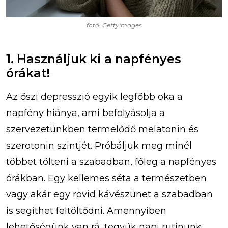
fotó: Gettyimages
1. Használjuk ki a napfényes
órákat!
Az őszi depresszió egyik legfőbb oka a
napfény hiánya, ami befolyásolja a
szervezetünkben termelődő melatonin és
szerotonin szintjét. Próbáljuk meg minél
többet tölteni a szabadban, főleg a napfényes
órákban. Egy kellemes séta a természetben
vagy akár egy rövid kávészünet a szabadban
is segíthet feltöltődni. Amennyiben
lehetőségünk van rá, tegyük napi rutinunk