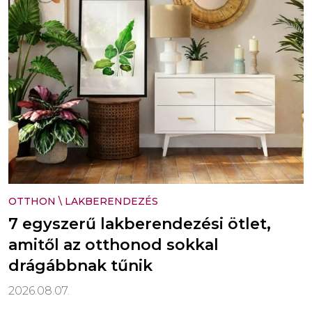
OTTHON
\
LAKBERENDEZÉS
7 egyszerű lakberendezési ötlet,
amitől az otthonod sokkal
drágábbnak tűnik
2026.08.07.