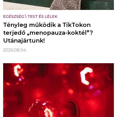
EGÉSZSÉG
\
TEST ÉS LÉLEK
Tényleg működik a TikTokon
terjedő „menopauza-koktél”?
Utánajártunk!
2026.08.04.