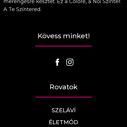
merengésre késztet. Ez a Coloré, a Női Színtér.
A Te Színtered.
Kövess minket!
Rovatok
SZELÁVÍ
ÉLETMÓD