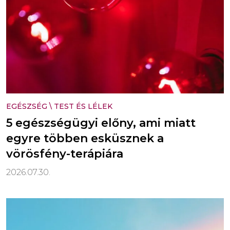
EGÉSZSÉG
\
TEST ÉS LÉLEK
5 egészségügyi előny, ami miatt
egyre többen esküsznek a
vörösfény-terápiára
2026.07.30.