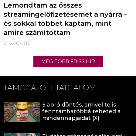
Lemondtam az összes
streamingelőfizetésemet a nyárra –
és sokkal többet kaptam, mint
amire számítottam
2026.08.07.
MÉG TÖBB FRISS HÍR
TÁMOGATOTT TARTALOM
5 apró döntés, amivel te is
fenntarthatóbbá teheted a
mindennapjaidat (X)