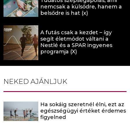
Tudatos szépségápolás, ami
nemcsak a külsődre, hanem a
belsődre is hat (x)
A futás csak a kezdet – így
segít életmódot váltani a
Nestlé és a SPAR ingyenes
programja (X)
NEKED AJÁNLJUK
Ha sokáig szeretnél élni, ezt az
egészségügyi értéket érdemes
figyelned