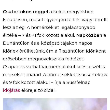
Csütörtökön reggel
a keleti megyékben
közepesen, másutt gyengén felhős vagy derült
lesz az ég. A hőmérséklet legalacsonyabb
értéke – 7 és +1 fok között alakul.
Napközben
a
Dunántúlon és a középső tájakon napos
időnek örülhetünk, ám a Tiszántúlon időnként
erősebben megnövekszik a felhőzet.
Csapadék várhatóan nem alakul ki és a szél is
mérsékelt marad. A hőmérséklet csúcsértéke 5
és 9 fok között alakul – írja a Süssfelnap
időjárás
előrejelző oldal.