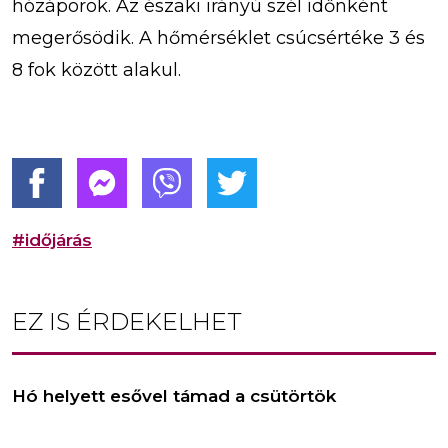
hózáporok. Az északi irányú szél időnként
megerősödik. A hőmérséklet csúcsértéke 3 és
8 fok között alakul.
#időjárás
EZ IS ÉRDEKELHET
Hó helyett esővel támad a csütörtök