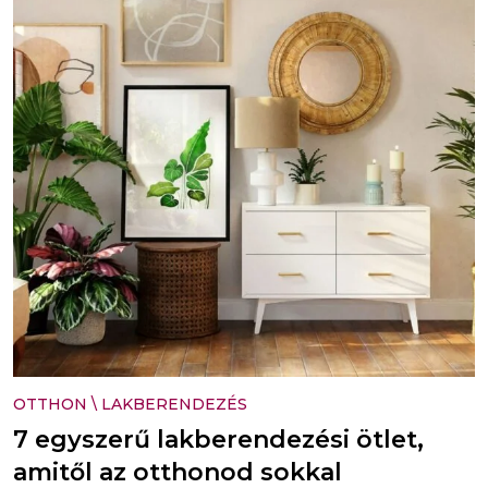
OTTHON
\
LAKBERENDEZÉS
7 egyszerű lakberendezési ötlet,
amitől az otthonod sokkal