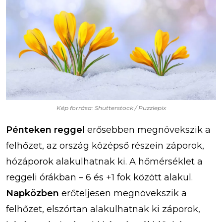
Kép forrása: Shutterstock / Puzzlepix
Pénteken reggel
erősebben megnövekszik a
felhőzet, az ország középső részein záporok,
hózáporok alakulhatnak ki. A hőmérséklet a
reggeli órákban – 6 és +1 fok között alakul.
Napközben
erőteljesen megnövekszik a
felhőzet, elszórtan alakulhatnak ki záporok,