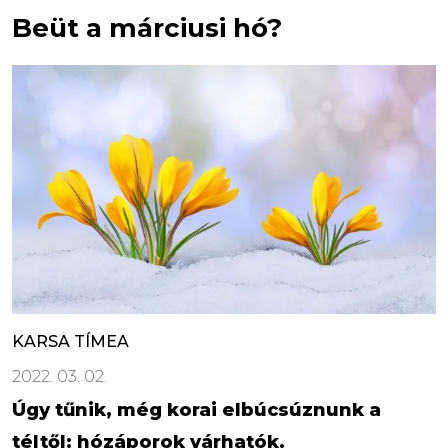
Beüt a márciusi hó?
KARSA TÍMEA
2022. 03. 02.
Úgy tűnik, még korai elbúcsúznunk a
téltől: hózáporok várhatók.