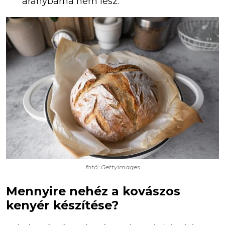
aranybarna nem lesz.
fotó: Gettyimages
Mennyire nehéz a kovászos
kenyér készítése?