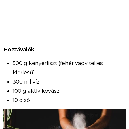
Hozzávalók:
500 g kenyérliszt (fehér vagy teljes
kiőrlésű)
300 ml víz
100 g aktív kovász
10 g só