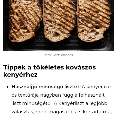
fotó: Gettyimages
Tippek a tökéletes kovászos
kenyérhez
Használj jó minőségű lisztet!
A kenyér íze
és textúrája nagyban függ a felhasznált
liszt minőségétől. A kenyérliszt a legjobb
választás, mert magasabb a sikértartalma,