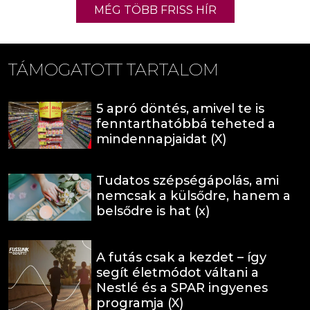
MÉG TÖBB FRISS HÍR
TÁMOGATOTT TARTALOM
5 apró döntés, amivel te is
fenntarthatóbbá teheted a
mindennapjaidat (X)
Tudatos szépségápolás, ami
nemcsak a külsődre, hanem a
belsődre is hat (x)
A futás csak a kezdet – így
segít életmódot váltani a
Nestlé és a SPAR ingyenes
programja (X)