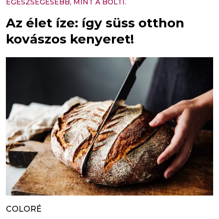
EGÉSZSÉGESEBB, MINT A BOLTI.
Az élet íze: így süss otthon
kovászos kenyeret!
COLORÉ