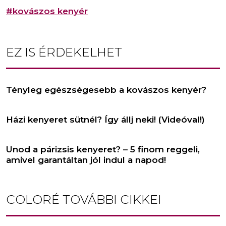
#kovászos kenyér
EZ IS ÉRDEKELHET
Tényleg egészségesebb a kovászos kenyér?
Házi kenyeret sütnél? Így állj neki! (Videóval!)
Unod a párizsis kenyeret? – 5 finom reggeli,
amivel garantáltan jól indul a napod!
COLORÉ
TOVÁBBI CIKKEI