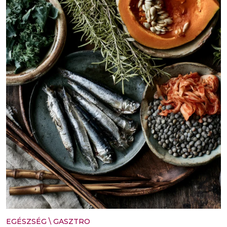
EGÉSZSÉG
\
GASZTRO