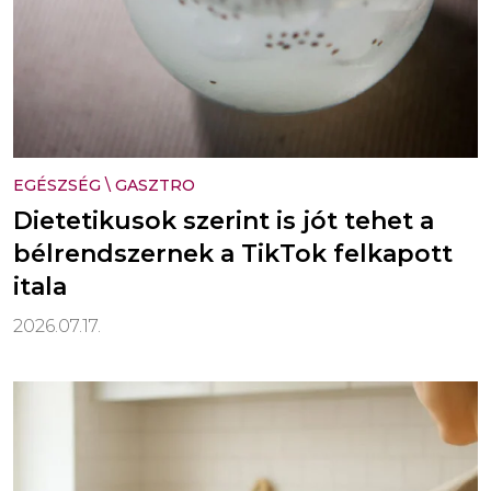
EGÉSZSÉG
\
GASZTRO
Dietetikusok szerint is jót tehet a
bélrendszernek a TikTok felkapott
itala
2026.07.17.