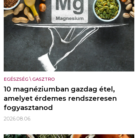
EGÉSZSÉG
\
GASZTRO
10 magnéziumban gazdag étel,
amelyet érdemes rendszeresen
fogyasztanod
2026.08.06.