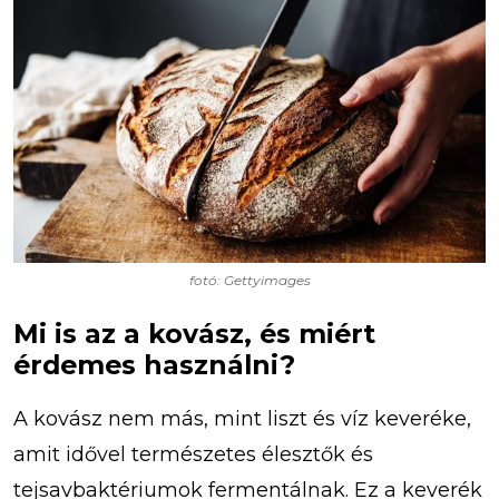
fotó: Gettyimages
Mi is az a kovász, és miért
érdemes használni?
A kovász nem más, mint liszt és víz keveréke,
amit idővel természetes élesztők és
tejsavbaktériumok fermentálnak. Ez a keverék