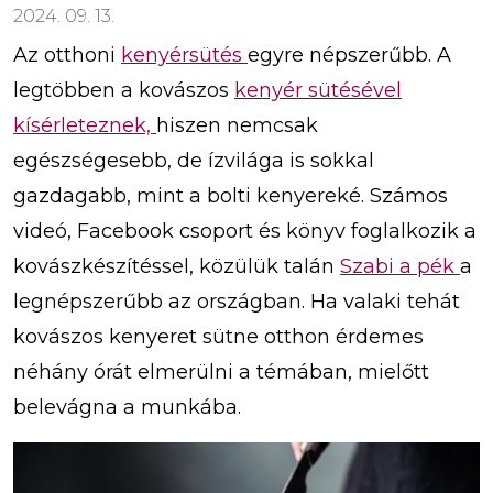
2024. 09. 13.
Az otthoni
kenyérsütés
egyre népszerűbb. A
legtöbben a kovászos
kenyér sütésével
kísérleteznek,
hiszen nemcsak
egészségesebb, de ízvilága is sokkal
gazdagabb, mint a bolti kenyereké. Számos
videó, Facebook csoport és könyv foglalkozik a
kovászkészítéssel, közülük talán
Szabi a pék
a
legnépszerűbb az országban. Ha valaki tehát
kovászos kenyeret sütne otthon érdemes
néhány órát elmerülni a témában, mielőtt
belevágna a munkába.