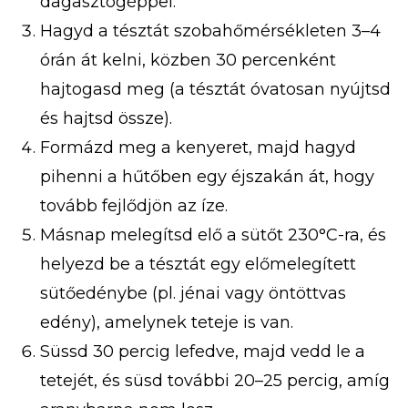
dagasztógéppel.
Hagyd a tésztát szobahőmérsékleten 3–4
órán át kelni, közben 30 percenként
hajtogasd meg (a tésztát óvatosan nyújtsd
és hajtsd össze).
Formázd meg a kenyeret, majd hagyd
pihenni a hűtőben egy éjszakán át, hogy
tovább fejlődjön az íze.
Másnap melegítsd elő a sütőt 230°C-ra, és
helyezd be a tésztát egy előmelegített
sütőedénybe (pl. jénai vagy öntöttvas
edény), amelynek teteje is van.
Süssd 30 percig lefedve, majd vedd le a
tetejét, és süsd további 20–25 percig, amíg