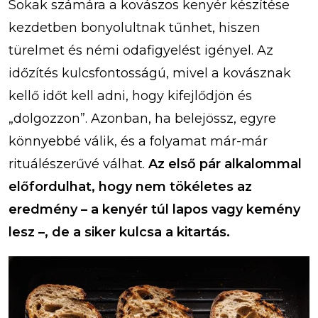
Sokak számára a kovászos kenyér készítése
kezdetben bonyolultnak tűnhet, hiszen
türelmet és némi odafigyelést igényel. Az
időzítés kulcsfontosságú, mivel a kovásznak
kellő időt kell adni, hogy kifejlődjön és
„dolgozzon”. Azonban, ha belejössz, egyre
könnyebbé válik, és a folyamat már-már
rituálészerűvé válhat.
Az első pár alkalommal
előfordulhat, hogy nem tökéletes az
eredmény – a kenyér túl lapos vagy kemény
lesz –, de a siker kulcsa a kitartás.