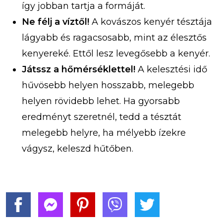
így jobban tartja a formáját.
Ne félj a víztől!
A kovászos kenyér tésztája
lágyabb és ragacsosabb, mint az élesztős
kenyereké. Ettől lesz levegősebb a kenyér.
Játssz a hőmérséklettel!
A kelesztési idő
hűvösebb helyen hosszabb, melegebb
helyen rövidebb lehet. Ha gyorsabb
eredményt szeretnél, tedd a tésztát
melegebb helyre, ha mélyebb ízekre
vágysz, keleszd hűtőben.