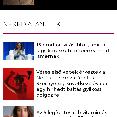
NEKED AJÁNLJUK
15 produktivitási titok, amit a
legsikeresebb emberek mind
ismernek
Véres első képek érkeztek a
Netflix új sorozatából – a
Szörnyeteg következő évada
egy hírhedt baltás gyilkost
dolgoz fel
Az 5 legfontosabb vitamin és