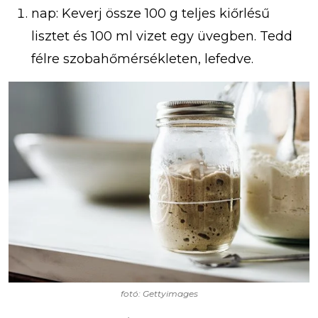
nap: Keverj össze 100 g teljes kiőrlésű
lisztet és 100 ml vizet egy üvegben. Tedd
félre szobahőmérsékleten, lefedve.
fotó: Gettyimages