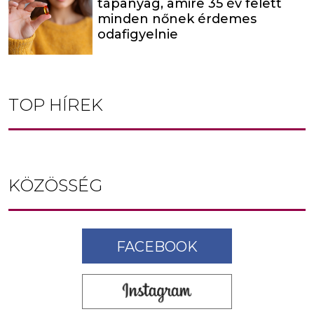
tápanyag, amire 35 év felett
minden nőnek érdemes
odafigyelnie
TOP HÍREK
KÖZÖSSÉG
FACEBOOK