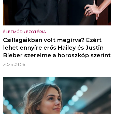
ÉLETMÓD
\
EZOTÉRIA
Csillagaikban volt megírva? Ezért
lehet ennyire erős Hailey és Justin
Bieber szerelme a horoszkóp szerint
2026.08.06.