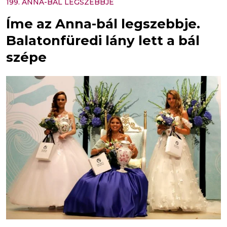
199. ANNA-BÁL LEGSZEBBJE
Íme az Anna-bál legszebbje.
Balatonfüredi lány lett a bál
szépe