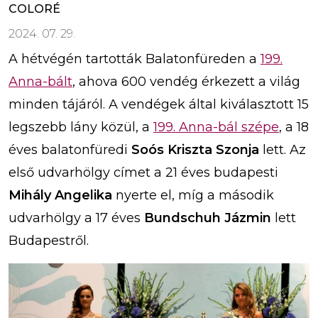
COLORÉ
2024. 07. 29.
A hétvégén tartották Balatonfüreden a
199.
Anna-bált
, ahova 600 vendég érkezett a világ
minden tájáról. A vendégek által kiválasztott 15
legszebb lány közül, a
199. Anna-bál szépe
, a 18
éves balatonfüredi
Soós Kriszta Szonja
lett. Az
első udvarhölgy címet a 21 éves budapesti
Mihály Angelika
nyerte el, míg a második
udvarhölgy a 17 éves
Bundschuh Jázmin
lett
Budapestről.