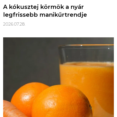
A kókusztej körmök a nyár
legfrissebb manikűrtrendje
2026.07.28.