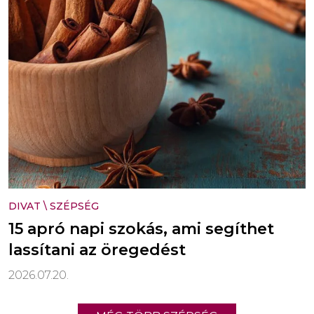
DIVAT
\
SZÉPSÉG
15 apró napi szokás, ami segíthet
lassítani az öregedést
2026.07.20.