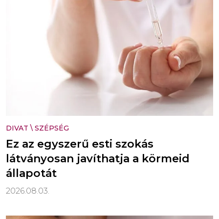
DIVAT
\
SZÉPSÉG
Ez az egyszerű esti szokás
látványosan javíthatja a körmeid
állapotát
2026.08.03.