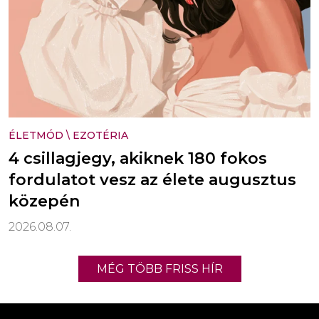
ÉLETMÓD
\
EZOTÉRIA
4 csillagjegy, akiknek 180 fokos
fordulatot vesz az élete augusztus
közepén
2026.08.07.
MÉG TÖBB FRISS HÍR