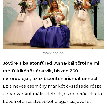
fotó: Anna-bál
Jövőre a balatonfüredi Anna-bál történelmi
mérföldkőhöz érkezik, hiszen 200.
évfordulóját, azaz bicentenáriumát ünnepli.
Ez a neves esemény már két évszázada része
a magyar kulturális életnek, és generációk óta
bűvöli el a résztvevőket eleganciájával és