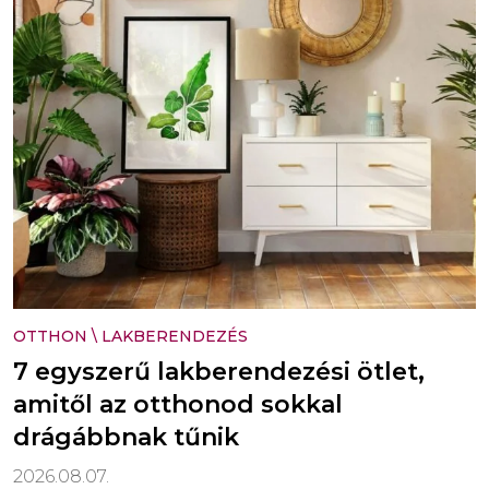
OTTHON
\
LAKBERENDEZÉS
7 egyszerű lakberendezési ötlet,
amitől az otthonod sokkal
drágábbnak tűnik
2026.08.07.