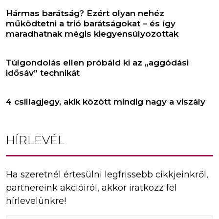
Hármas barátság? Ezért olyan nehéz
működtetni a trió barátságokat – és így
maradhatnak mégis kiegyensúlyozottak
Túlgondolás ellen próbáld ki az „aggódási
idősáv” technikát
4 csillagjegy, akik között mindig nagy a viszály
HÍRLEVÉL
Ha szeretnél értesülni legfrissebb cikkjeinkről,
partnereink akcióiról, akkor iratkozz fel
hírlevelünkre!