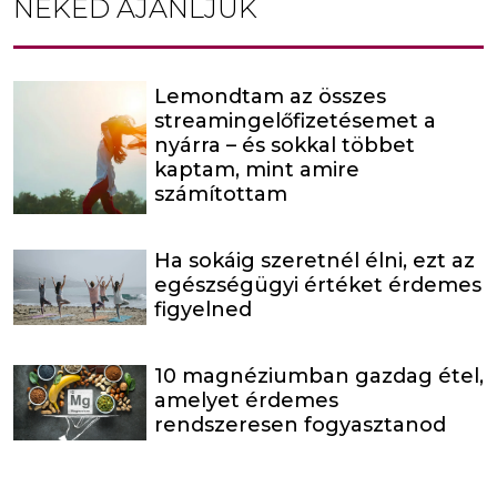
NEKED AJÁNLJUK
Lemondtam az összes
streamingelőfizetésemet a
nyárra – és sokkal többet
kaptam, mint amire
számítottam
Ha sokáig szeretnél élni, ezt az
egészségügyi értéket érdemes
figyelned
10 magnéziumban gazdag étel,
amelyet érdemes
rendszeresen fogyasztanod