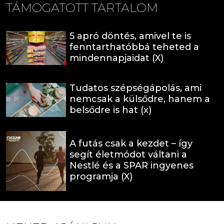
TÁMOGATOTT TARTALOM
5 apró döntés, amivel te is
fenntarthatóbbá teheted a
mindennapjaidat (X)
Tudatos szépségápolás, ami
nemcsak a külsődre, hanem a
belsődre is hat (x)
A futás csak a kezdet – így
segít életmódot váltani a
Nestlé és a SPAR ingyenes
programja (X)