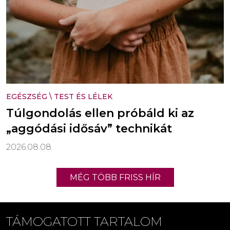
EGÉSZSÉG
\
TEST ÉS LÉLEK
Túlgondolás ellen próbáld ki az
„aggódási idősáv” technikát
2026.08.08.
MÉG TÖBB FRISS HÍR
TÁMOGATOTT TARTALOM