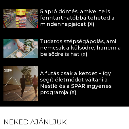
5 apró döntés, amivel te is
fenntarthatóbbá teheted a
mindennapjaidat (X)
Tudatos szépségápolás, ami
nemcsak a külsődre, hanem a
belsődre is hat (x)
A futás csak a kezdet – így
segít életmódot váltani a
Nestlé és a SPAR ingyenes
programja (X)
NEKED AJÁNLJUK