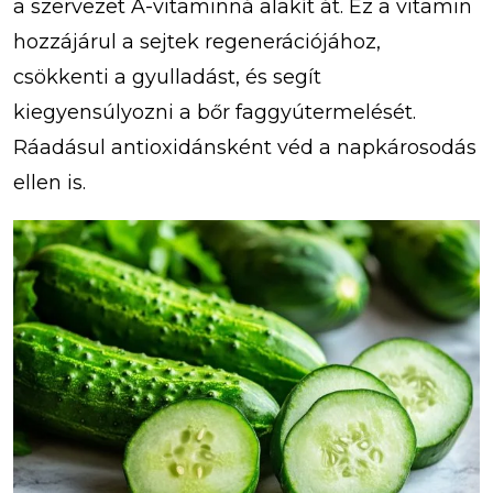
a szervezet A-vitaminná alakít át. Ez a vitamin
hozzájárul a sejtek regenerációjához,
csökkenti a gyulladást, és segít
kiegyensúlyozni a bőr faggyútermelését.
Ráadásul antioxidánsként véd a napkárosodás
ellen is.