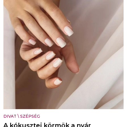
DIVAT
\
SZÉPSÉG
A kókusztej körmök a nyár