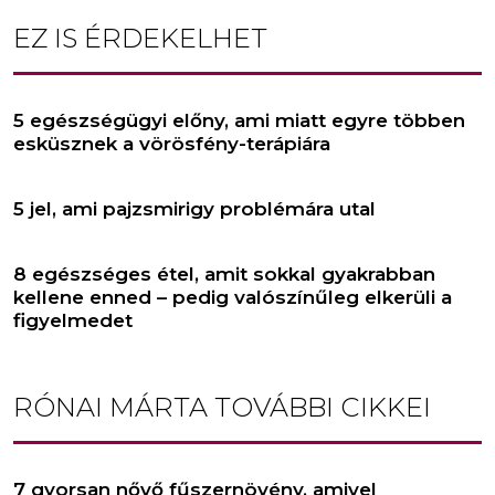
EZ IS ÉRDEKELHET
5 egészségügyi előny, ami miatt egyre többen
esküsznek a vörösfény-terápiára
5 jel, ami pajzsmirigy problémára utal
8 egészséges étel, amit sokkal gyakrabban
kellene enned – pedig valószínűleg elkerüli a
figyelmedet
RÓNAI MÁRTA
TOVÁBBI CIKKEI
7 gyorsan nővő fűszernövény, amivel