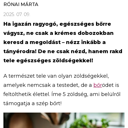
RÓNAI MÁRTA
2025. 07. 09.
Ha igazán ragyogó, egészséges bőrre
vágysz, ne csak a krémes dobozokban
keresd a megoldást – nézz inkább a
tányérodra! De ne csak nézd, hanem rakd
tele egészséges zöldségekkel!
A természet tele van olyan zöldségekkel,
amelyek nemcsak a testedet, de a
bőr
ödet is
feltölthetik élettel. Íme 5 zöldség, ami belülről
támogatja a szép bőrt!