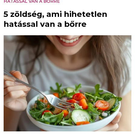
HATÁSSAL VAN A BŐRRE
5 zöldség, ami hihetetlen
hatással van a bőrre