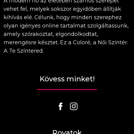
A modern nő az életében számos szerepet
vehet fel, melyek sokszor egyidőben állítják
kihívás elé. Célunk, hogy minden szerephez
olyan igényes online tartalmat szolgáltassunk,
amely szórakoztat, elgondolkodtat,
merengésre késztet. Ez a Coloré, a Női Színtér.
A Te Színtered.
Kövess minket!
Rovatok