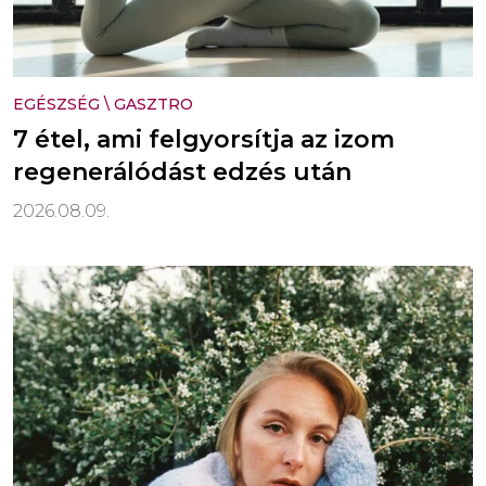
EGÉSZSÉG
\
GASZTRO
7 étel, ami felgyorsítja az izom
regenerálódást edzés után
2026.08.09.