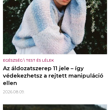
EGÉSZSÉG
\
TEST ÉS LÉLEK
Az áldozatszerep 11 jele – így
védekezhetsz a rejtett manipuláció
ellen
2026.08.09.