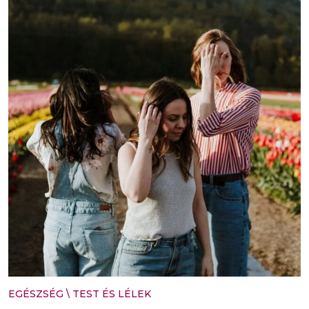
EGÉSZSÉG
\
TEST ÉS LÉLEK