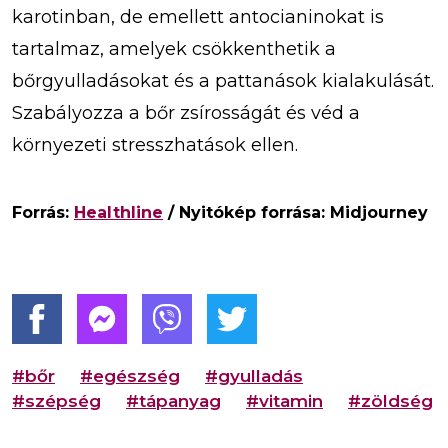
karotinban, de emellett antocianinokat is
tartalmaz, amelyek csökkenthetik a
bőrgyulladásokat és a pattanások kialakulását.
Szabályozza a bőr zsírosságát és véd a
környezeti stresszhatások ellen.
Forrás:
Healthline
/ Nyitókép forrása: Midjourney
#bőr
#egészség
#gyulladás
#szépség
#tápanyag
#vitamin
#zöldség