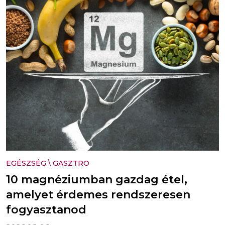
EGÉSZSÉG
\
GASZTRO
10 magnéziumban gazdag étel,
amelyet érdemes rendszeresen
fogyasztanod