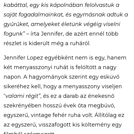
kabáttal, egy kis kápolnában felolvastuk a
saját fogadalmainkat, és egymásnak adtuk a
gyűrűket, amelyeket életünk végéig viselni
fogunk”
– írta Jennifer, de azért ennél több
részlet is kiderült még a ruháról.
Jennifer Lopez egyébként nem is egy, hanem
két menyasszonyi ruhát is felöltött a nagy
napon. A hagyományok szerint egy esküvő
sikeréhez kell, hogy a menyasszony viseljen
“
valami régit”
, és ez a darab az énekesnő
szekrényében hosszú évek óta megbúvó,
egyszerű, vintage fehér ruha volt. Állítólag ez
az egyszerű, visszafogott kis költemény egy