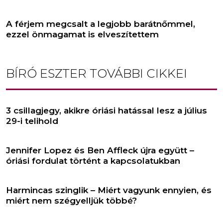
A férjem megcsalt a legjobb barátnőmmel,
ezzel önmagamat is elveszítettem
BÍRÓ ESZTER
TOVÁBBI CIKKEI
3 csillagjegy, akikre óriási hatással lesz a július
29-i telihold
Jennifer Lopez és Ben Affleck újra együtt –
óriási fordulat történt a kapcsolatukban
Harmincas szinglik – Miért vagyunk ennyien, és
miért nem szégyelljük többé?