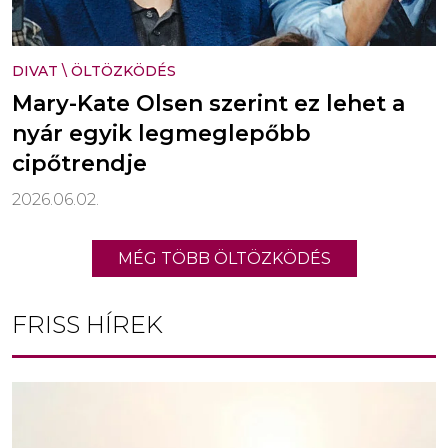
DIVAT
\
ÖLTÖZKÖDÉS
Mary-Kate Olsen szerint ez lehet a
nyár egyik legmeglepőbb
cipőtrendje
2026.06.02.
MÉG TÖBB ÖLTÖZKÖDÉS
FRISS HÍREK