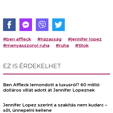
#ben affleck
#házasság
#jennifer lopez
#menyasszonyi ruha
#ruha
#titok
EZ IS ÉRDEKELHET
Ben Affleck lemondott a luxusról? 60 millió
dolláros villát adott át Jennifer Lopeznek
Jennifer Lopez szerint a szakítás nem kudarc –
sőt, ünnepelni kellene