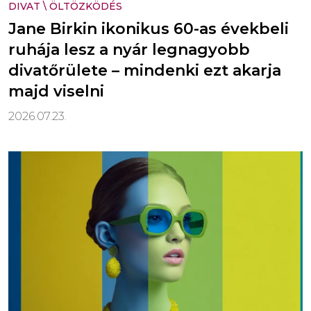
DIVAT
\
ÖLTÖZKÖDÉS
Jane Birkin ikonikus 60-as évekbeli
ruhája lesz a nyár legnagyobb
divatőrülete – mindenki ezt akarja
majd viselni
2026.07.23.