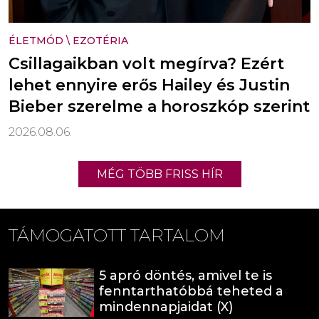
ÉLETMÓD
\
EZOTÉRIA
Csillagaikban volt megírva? Ezért
lehet ennyire erős Hailey és Justin
Bieber szerelme a horoszkóp szerint
2026.08.06.
MÉG TÖBB FRISS HÍR
TÁMOGATOTT TARTALOM
5 apró döntés, amivel te is
fenntarthatóbbá teheted a
mindennapjaidat (X)