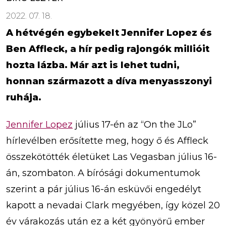
2022. 07. 18.
A hétvégén egybekelt Jennifer Lopez és
Ben Affleck, a hír pedig rajongók millióit
hozta lázba. Már azt is lehet tudni,
honnan származott a díva menyasszonyi
ruhája.
Jennifer Lopez
július 17-én az “On the JLo”
hírlevélben erősítette meg, hogy ő és Affleck
összekötötték életüket Las Vegasban július 16-
án, szombaton. A bírósági dokumentumok
szerint a pár július 16-án esküvői engedélyt
kapott a nevadai Clark megyében, így közel 20
év várakozás után ez a két gyönyörű ember