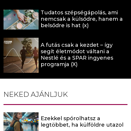
Tudatos szépségápolás, ami
nemcsak a külsődre, hanem a
belsődre is hat (x)
A futás csak a kezdet – így
segít életmódot váltani a
Nestlé és a SPAR ingyenes
programja (X)
NEKED AJÁNLJUK
Ezekkel spórolhatsz a
legtöbbet, ha külföldre utazol