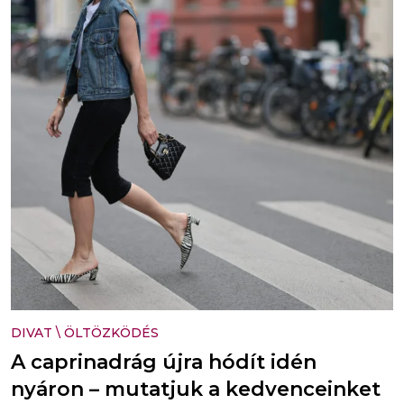
DIVAT
\
ÖLTÖZKÖDÉS
A caprinadrág újra hódít idén
nyáron – mutatjuk a kedvenceinket