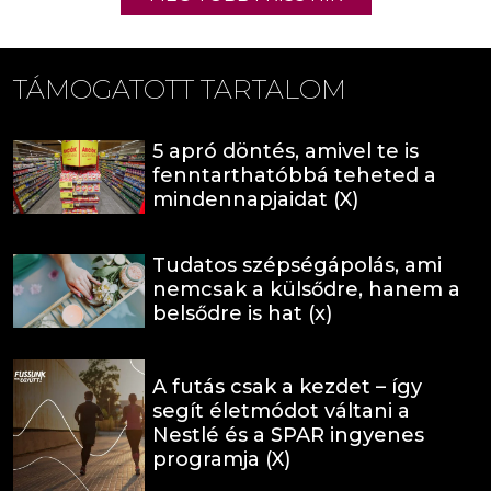
TÁMOGATOTT TARTALOM
5 apró döntés, amivel te is
fenntarthatóbbá teheted a
mindennapjaidat (X)
Tudatos szépségápolás, ami
nemcsak a külsődre, hanem a
belsődre is hat (x)
A futás csak a kezdet – így
segít életmódot váltani a
Nestlé és a SPAR ingyenes
programja (X)