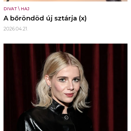
DIVAT
\
HAJ
A bőröndöd új sztárja (x)
2026.04.21.