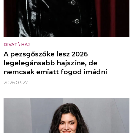
DIVAT
\
HAJ
A pezsgőszőke lesz 2026
legelegánsabb hajszíne, de
nemcsak emiatt fogod imádni
2026.03.27.