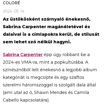
COLORÉ
2024. 09. 14.
Az üstökösként szárnyaló énekesnő,
Sabrina Carpenter magánéletével és
dalaival is a címlapokra kerül, de stílusát
sem lehet szó nélkül hagyni.
Sabrina Carpenter
épp úgy robbant be a
2024-es VMA-ra, mint a popkultúrába. A
színésznőből lett énekesnő a legjobb album
kategóriát is megcsípte és egy szaftos
szerelmi háromszöggel is szolgált dala által
(ami utal az ő, Shawn Mendes és Camila
Cabello kapcsolatára).