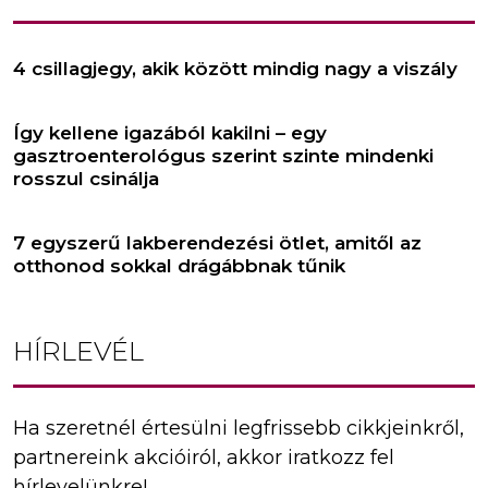
4 csillagjegy, akik között mindig nagy a viszály
Így kellene igazából kakilni – egy
gasztroenterológus szerint szinte mindenki
rosszul csinálja
7 egyszerű lakberendezési ötlet, amitől az
otthonod sokkal drágábbnak tűnik
HÍRLEVÉL
Ha szeretnél értesülni legfrissebb cikkjeinkről,
partnereink akcióiról, akkor iratkozz fel
hírlevelünkre!