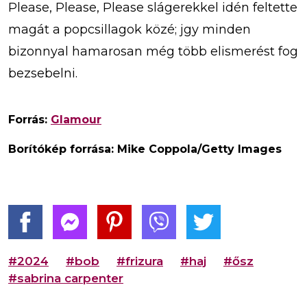
Please, Please, Please slágerekkel idén feltette
magát a popcsillagok közé; jgy minden
bizonnyal hamarosan még több elismerést fog
bezsebelni.
Forrás:
Glamour
Borítókép forrása: Mike Coppola/Getty Images
#2024
#bob
#frizura
#haj
#ősz
#sabrina carpenter