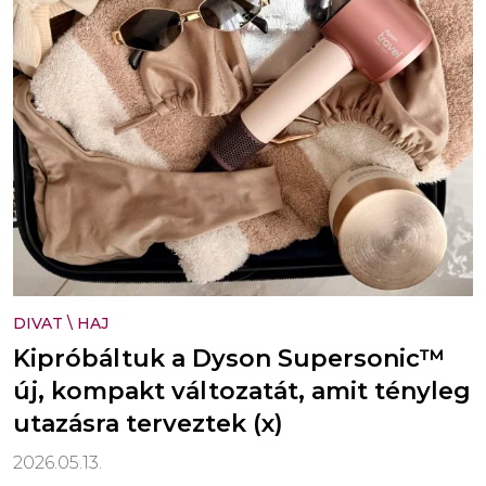
DIVAT
\
HAJ
Kipróbáltuk a Dyson Supersonic™
új, kompakt változatát, amit tényleg
utazásra terveztek (x)
2026.05.13.