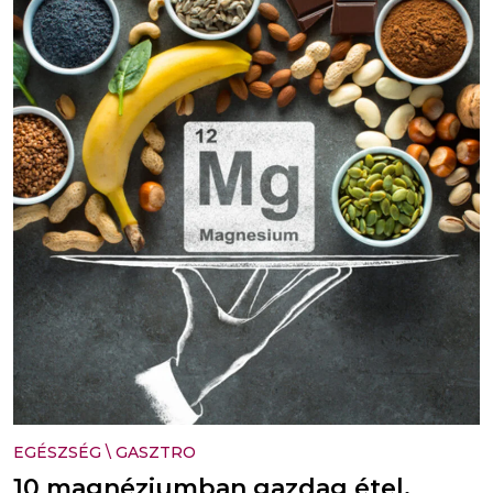
EGÉSZSÉG
\
GASZTRO
10 magnéziumban gazdag étel,