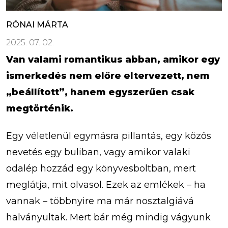
RÓNAI MÁRTA
2025. 07. 02.
Van valami romantikus abban, amikor egy
ismerkedés nem előre eltervezett, nem
„beállított”, hanem egyszerűen csak
megtörténik.
Egy véletlenül egymásra pillantás, egy közös
nevetés egy buliban, vagy amikor valaki
odalép hozzád egy könyvesboltban, mert
meglátja, mit olvasol. Ezek az emlékek – ha
vannak – többnyire ma már nosztalgiává
halványultak. Mert bár még mindig vágyunk