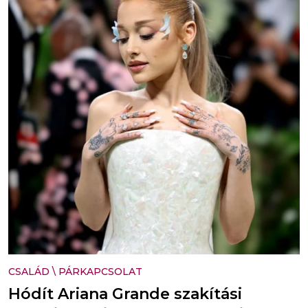
CSALÁD
\
PÁRKAPCSOLAT
Hódít Ariana Grande szakítási