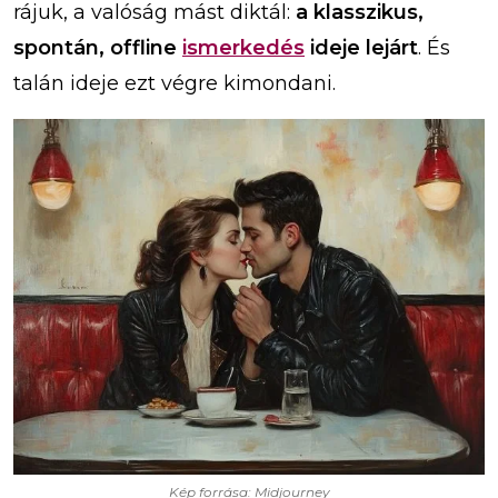
rájuk, a valóság mást diktál:
a klasszikus,
spontán, offline
ismerkedés
ideje lejárt
. És
talán ideje ezt végre kimondani.
Kép forrása: Midjourney