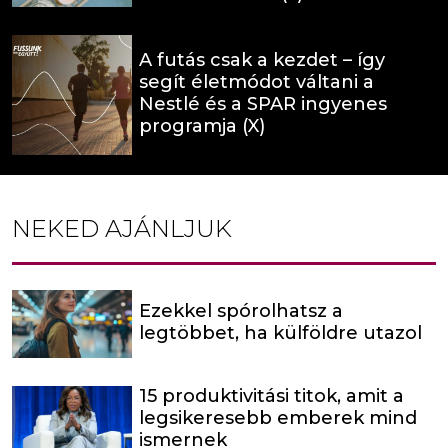
A futás csak a kezdet – így
segít életmódot váltani a
Nestlé és a SPAR ingyenes
programja (X)
NEKED AJÁNLJUK
Ezekkel spórolhatsz a
legtöbbet, ha külföldre utazol
15 produktivitási titok, amit a
legsikeresebb emberek mind
ismernek