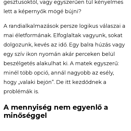
gesztusoktól, vagy egyszerűen túl kényelmes
lett a képernyők mögé bújni?
A randialkalmazások persze logikus válaszai a
mai életformának. Elfoglaltak vagyunk, sokat
dolgozunk, kevés az idő. Egy balra húzás vagy
egy szív ikon nyomán akár perceken belül
beszélgetés alakulhat ki. A matek egyszerű:
minél több opció, annál nagyobb az esély,
hogy „valaki bejön”. De itt kezdődnek a
problémák is.
A mennyiség nem egyenlő a
minőséggel