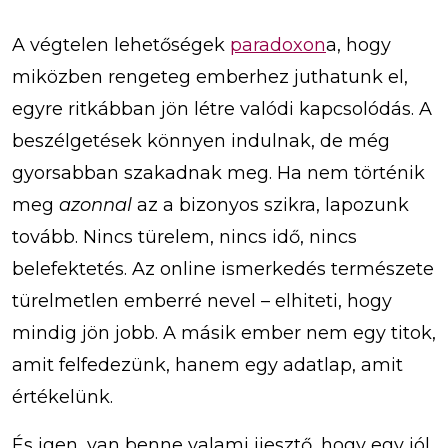
A végtelen lehetőségek
paradoxon
a, hogy
miközben rengeteg emberhez juthatunk el,
egyre ritkábban jön létre valódi kapcsolódás. A
beszélgetések könnyen indulnak, de még
gyorsabban szakadnak meg. Ha nem történik
meg
azonnal
az a bizonyos szikra, lapozunk
tovább. Nincs türelem, nincs idő, nincs
belefektetés. Az online ismerkedés természete
türelmetlen emberré nevel – elhiteti, hogy
mindig jön jobb. A másik ember nem egy titok,
amit felfedezünk, hanem egy adatlap, amit
értékelünk.
És igen, van benne valami ijesztő, hogy egy jól