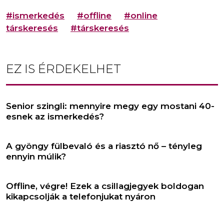
#ismerkedés
#offline
#online
társkeresés
#társkeresés
EZ IS ÉRDEKELHET
Senior szingli: mennyire megy egy mostani 40-
esnek az ismerkedés?
A gyöngy fülbevaló és a riasztó nő – tényleg
ennyin múlik?
Offline, végre! Ezek a csillagjegyek boldogan
kikapcsolják a telefonjukat nyáron