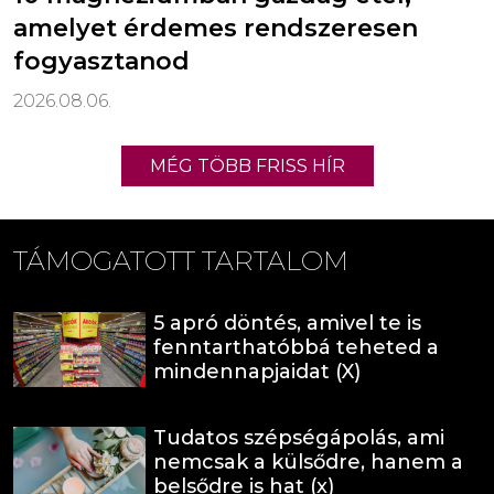
amelyet érdemes rendszeresen
fogyasztanod
2026.08.06.
MÉG TÖBB FRISS HÍR
TÁMOGATOTT TARTALOM
5 apró döntés, amivel te is
fenntarthatóbbá teheted a
mindennapjaidat (X)
Tudatos szépségápolás, ami
nemcsak a külsődre, hanem a
belsődre is hat (x)