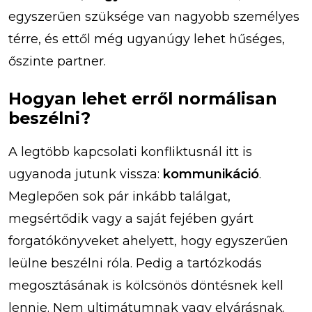
egyszerűen szüksége van nagyobb személyes
térre, és ettől még ugyanúgy lehet hűséges,
őszinte partner.
Hogyan lehet erről normálisan
beszélni?
A legtöbb kapcsolati konfliktusnál itt is
ugyanoda jutunk vissza:
kommunikáció
.
Meglepően sok pár inkább találgat,
megsértődik vagy a saját fejében gyárt
forgatókönyveket ahelyett, hogy egyszerűen
leülne beszélni róla. Pedig a tartózkodás
megosztásának is kölcsönös döntésnek kell
lennie. Nem ultimátumnak vagy elvárásnak.