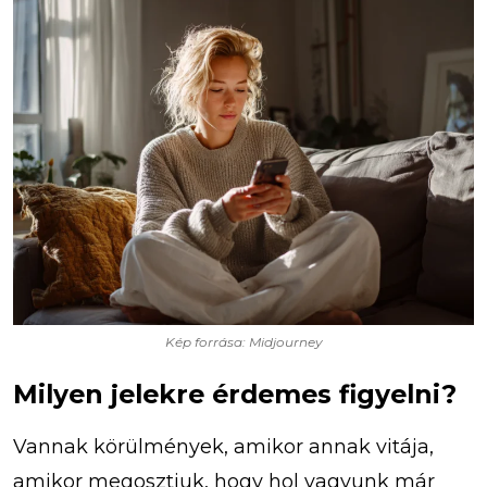
Kép forrása: Midjourney
Milyen jelekre érdemes figyelni?
Vannak körülmények, amikor annak vitája,
amikor megosztjuk, hogy hol vagyunk már