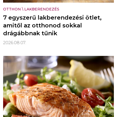
OTTHON
\
LAKBERENDEZÉS
7 egyszerű lakberendezési ötlet,
amitől az otthonod sokkal
drágábbnak tűnik
2026.08.07.