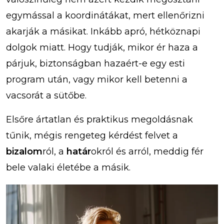
egymással a koordinátákat, mert ellenőrizni
akarják a másikat. Inkább apró, hétköznapi
dolgok miatt. Hogy tudják, mikor ér haza a
párjuk, biztonságban hazaért-e egy esti
program után, vagy mikor kell betenni a
vacsorát a sütőbe.
Elsőre ártatlan és praktikus megoldásnak
tűnik, mégis rengeteg kérdést felvet a
bizalom
ról, a
határ
okról és arról, meddig fér
bele valaki életébe a másik.