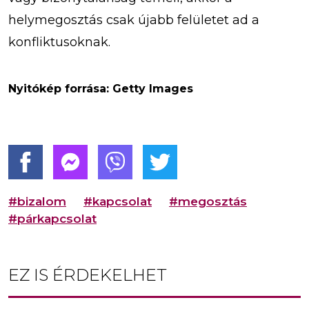
helymegosztás csak újabb felületet ad a
konfliktusoknak.
Nyitókép forrása: Getty Images
#bizalom
#kapcsolat
#megosztás
#párkapcsolat
EZ IS ÉRDEKELHET