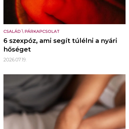
CSALÁD
\
PÁRKAPCSOLAT
6 szexpóz, ami segít túlélni a nyári
hőséget
2026.07.19.