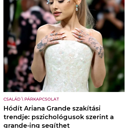
CSALÁD
\
PÁRKAPCSOLAT
Hódít Ariana Grande szakítási
trendje: pszichológusok szerint a
grande-ing segíthet