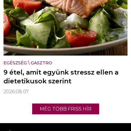
EGÉSZSÉG
\
GASZTRO
9 étel, amit együnk stressz ellen a
dietetikusok szerint
2026.08.07.
MÉG TÖBB FRISS HÍR