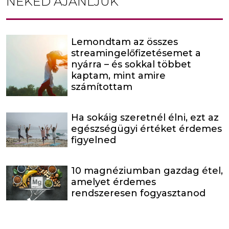
NEKED AJÁNLJUK
Lemondtam az összes
streamingelőfizetésemet a
nyárra – és sokkal többet
kaptam, mint amire
számítottam
Ha sokáig szeretnél élni, ezt az
egészségügyi értéket érdemes
figyelned
10 magnéziumban gazdag étel,
amelyet érdemes
rendszeresen fogyasztanod