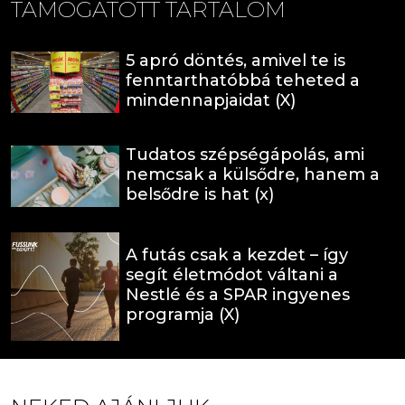
TÁMOGATOTT TARTALOM
5 apró döntés, amivel te is
fenntarthatóbbá teheted a
mindennapjaidat (X)
Tudatos szépségápolás, ami
nemcsak a külsődre, hanem a
belsődre is hat (x)
A futás csak a kezdet – így
segít életmódot váltani a
Nestlé és a SPAR ingyenes
programja (X)