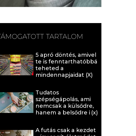
TÁMOGATOTT TARTALOM
5 apró döntés, amivel
te is fenntarthatóbbá
teheted a
mindennapjaidat (X)
Tudatos
szépségápolás, ami
nemcsak a külsődre,
hanem a belsődre is
hat (x)
A futás csak a kezdet