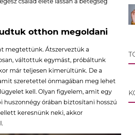
 egész család élete lassan a betegség
udtuk otthon megoldani
nt megtettünk. Átszerveztük a
T
tosan, váltottuk egymást, próbáltunk
kor már teljesen kimerültünk. De a
 amit szeretettel önmagában meg lehet
lügyelet kell. Olyan figyelem, amit egy
K
i huszonnégy órában biztosítani hosszú
ellett keresnünk neki, akkor
.