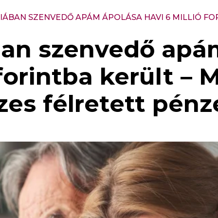
IÁBAN SZENVEDŐ APÁM ÁPOLÁSA HAVI 6 MILLIÓ FO
an szenvedő apá
forintba került – 
zes félretett pénz