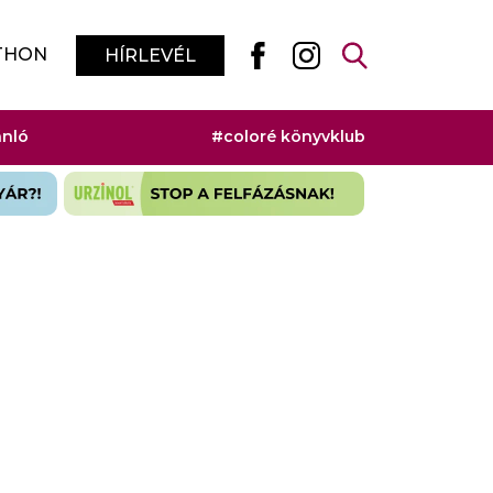
THON
HÍRLEVÉL
ánló
#coloré könyvklub