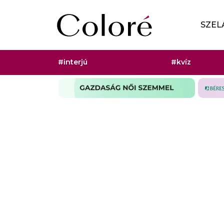
Ugrás a tartalomhoz
Elsődleges menü
SZEL
Hashtag menü
#interjú
#kvíz
Szponzorált rovat menü