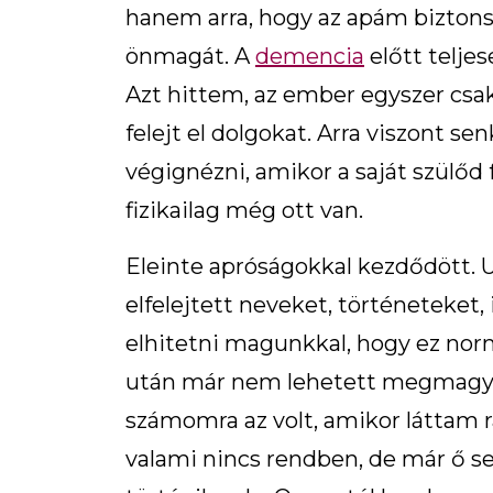
hanem arra, hogy az apám biztons
önmagát. A
demencia
előtt telje
Azt hittem, az ember egyszer csak
felejt el dolgokat. Arra viszont se
végignézni, amikor a saját szülőd
fizikailag még ott van.
Eleinte apróságokkal kezdődött. 
elfelejtett neveket, történeteket
elhitetni magunkkal, hogy ez norm
után már nem lehetett megmagyará
számomra az volt, amikor láttam r
valami nincs rendben, de már ő 