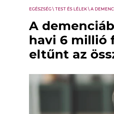
EGÉSZSÉG
\
TEST ÉS LÉLEK
\
A DEMENC
A demenciáb
havi 6 millió 
eltűnt az öss