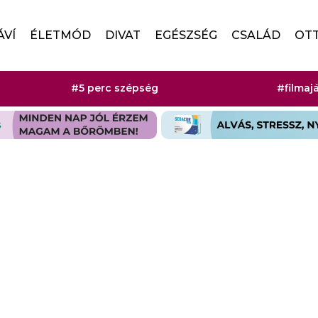
ÁVÍ
ÉLETMÓD
DIVAT
EGÉSZSÉG
CSALÁD
OT
#5 perc szépség
#filmaj