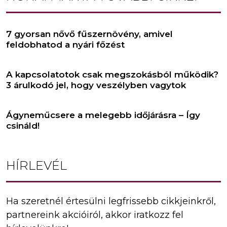
7 gyorsan nővő fűszernövény, amivel
feldobhatod a nyári főzést
A kapcsolatotok csak megszokásból működik?
3 árulkodó jel, hogy veszélyben vagytok
Ágyneműcsere a melegebb időjárásra – Így
csináld!
HÍRLEVÉL
Ha szeretnél értesülni legfrissebb cikkjeinkről,
partnereink akcióiról, akkor iratkozz fel