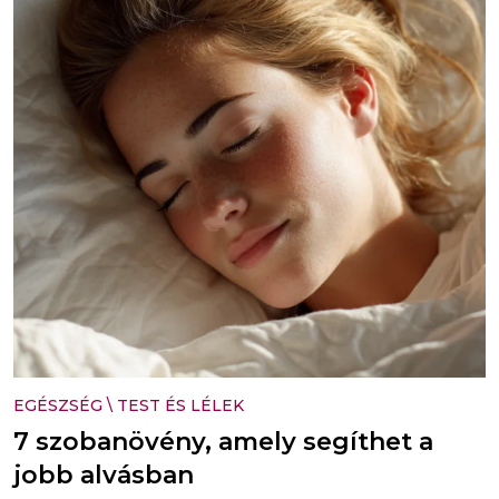
EGÉSZSÉG
\
TEST ÉS LÉLEK
7 szobanövény, amely segíthet a
jobb alvásban