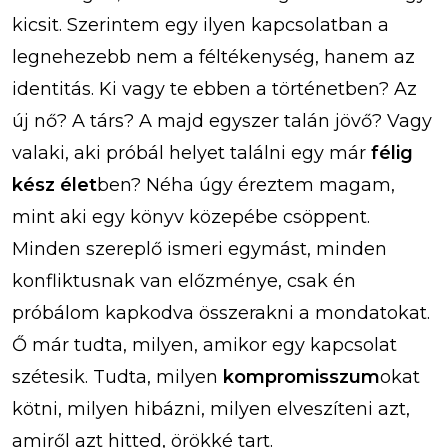
kicsit. Szerintem egy ilyen kapcsolatban a
legnehezebb nem a féltékenység, hanem az
identitás. Ki vagy te ebben a történetben? Az
új nő? A társ? A majd egyszer talán jövő? Vagy
valaki, aki próbál helyet találni egy már
félig
kész élet
ben? Néha úgy éreztem magam,
mint aki egy könyv közepébe csöppent.
Minden szereplő ismeri egymást, minden
konfliktusnak van előzménye, csak én
próbálom kapkodva összerakni a mondatokat.
Ő már tudta, milyen, amikor egy kapcsolat
szétesik. Tudta, milyen
kompromisszum
okat
kötni, milyen hibázni, milyen elveszíteni azt,
amiről azt hitted, örökké tart.