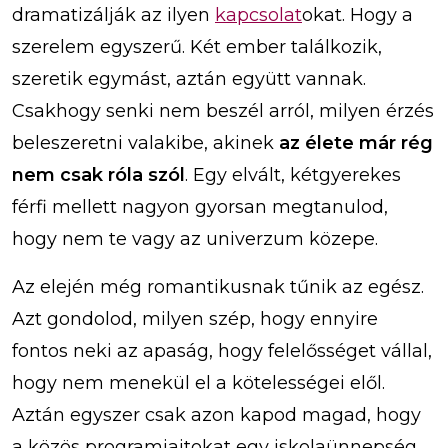
dramatizálják az ilyen
kapcsolat
okat. Hogy a
szerelem egyszerű. Két ember találkozik,
szeretik egymást, aztán együtt vannak.
Csakhogy senki nem beszél arról, milyen érzés
beleszeretni valakibe, akinek
az élete már rég
nem csak róla szól
. Egy elvált, kétgyerekes
férfi mellett nagyon gyorsan megtanulod,
hogy nem te vagy az univerzum közepe.
Az elején még romantikusnak tűnik az egész.
Azt gondolod, milyen szép, hogy ennyire
fontos neki az apaság, hogy felelősséget vállal,
hogy nem menekül el a kötelességei elől.
Aztán egyszer csak azon kapod magad, hogy
a közös programjaitokat egy iskolaünnepség