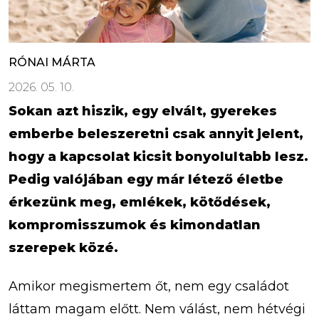
RÓNAI MÁRTA
2026. 05. 10.
Sokan azt hiszik, egy elvált, gyerekes
emberbe beleszeretni csak annyit jelent,
hogy a kapcsolat kicsit bonyolultabb lesz.
Pedig valójában egy már létező életbe
érkezünk meg, emlékek, kötődések,
kompromisszumok és kimondatlan
szerepek közé.
Amikor megismertem őt, nem egy családot
láttam magam előtt. Nem válást, nem hétvégi