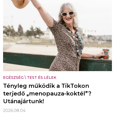
EGÉSZSÉG
\
TEST ÉS LÉLEK
Tényleg működik a TikTokon
terjedő „menopauza-koktél”?
Utánajártunk!
2026.08.04.