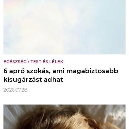
EGÉSZSÉG
\
TEST ÉS LÉLEK
6 apró szokás, ami magabiztosabb
kisugárzást adhat
2026.07.28.