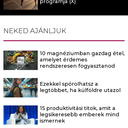
programja (X)
NEKED AJÁNLJUK
10 magnéziumban gazdag étel,
amelyet érdemes
rendszeresen fogyasztanod
Ezekkel spórolhatsz a
legtöbbet, ha külföldre utazol
15 produktivitási titok, amit a
legsikeresebb emberek mind
ismernek