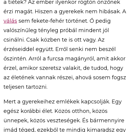
a tiétek? Az ember ilyenkor rögtön önzőnek
érzi magát. Hiszen a gyerekek nem hibásak. A
válás
sem fekete-fehér történet. Ő pedig
valószínűleg tényleg próbál mindent jól
csinálni. Csak közben te is ott vagy. Az
érzéseiddel együtt. Erről senki nem beszél
őszintén. Arról a furcsa magányról, amit akkor
érzel, amikor szeretsz valakit, de tudod, hogy
az életének vannak részei, ahová sosem fogsz
teljesen tartozni.
Mert a gyerekeihez emlékek kapcsolják. Egy
egész korábbi élet. Közös otthon, közös
ünnepek, közös veszteségek. És bármennyire
imád téged, ezekből te mindig kimaradsz egy