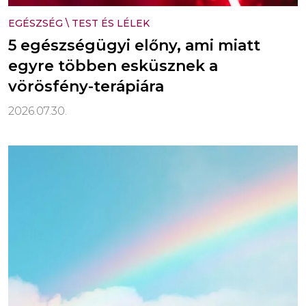
EGÉSZSÉG
\
TEST ÉS LÉLEK
5 egészségügyi előny, ami miatt
egyre többen esküsznek a
vörösfény-terápiára
2026.07.30.