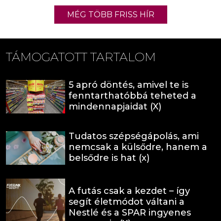
MÉG TÖBB FRISS HÍR
TÁMOGATOTT TARTALOM
5 apró döntés, amivel te is
fenntarthatóbbá teheted a
mindennapjaidat (X)
Tudatos szépségápolás, ami
nemcsak a külsődre, hanem a
belsődre is hat (x)
A futás csak a kezdet – így
segít életmódot váltani a
Nestlé és a SPAR ingyenes