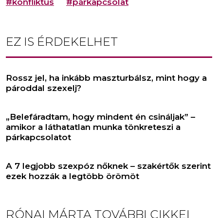
#konfliktus
#párkapcsolat
EZ IS ÉRDEKELHET
Rossz jel, ha inkább maszturbálsz, mint hogy a
pároddal szexelj?
„Belefáradtam, hogy mindent én csináljak” –
amikor a láthatatlan munka tönkreteszi a
párkapcsolatot
A 7 legjobb szexpóz nőknek – szakértők szerint
ezek hozzák a legtöbb örömöt
RÓNAI MÁRTA
TOVÁBBI CIKKEI