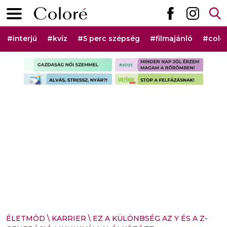
Ugrás a tartalomhoz
Elsődleges menü
Hashtag menü
#interjú
#kvíz
#5 perc szépség
#filmajánló
#colo
Szponzorált rovat menü
ÉLETMÓD
\
KARRIER
\
EZ A KÜLÖNBSÉG AZ Y ÉS A Z-