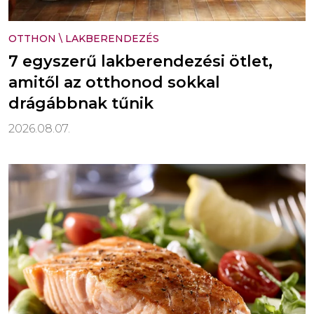
OTTHON
\
LAKBERENDEZÉS
7 egyszerű lakberendezési ötlet,
amitől az otthonod sokkal
drágábbnak tűnik
2026.08.07.