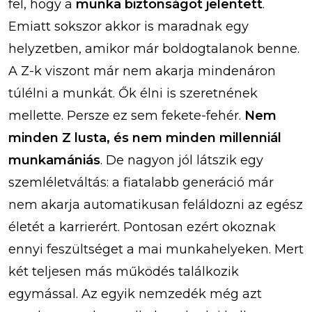
fel, hogy a
munka biztonságot jelentett
.
Emiatt sokszor akkor is maradnak egy
helyzetben, amikor már boldogtalanok benne.
A Z-k viszont már nem akarja mindenáron
túlélni a munkát. Ők élni is szeretnének
mellette. Persze ez sem fekete-fehér.
Nem
minden Z lusta, és nem minden millenniál
munkamániás
. De nagyon jól látszik egy
szemléletváltás: a fiatalabb generáció már
nem akarja automatikusan feláldozni az egész
életét a karrierért. Pontosan ezért okoznak
ennyi feszültséget a mai munkahelyeken. Mert
két teljesen más működés találkozik
egymással. Az egyik nemzedék még azt