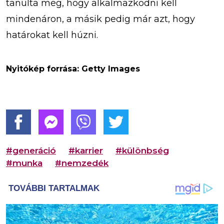
tanulta meg, hogy alkalmazkodni kell
mindenáron, a másik pedig már azt, hogy
határokat kell húzni.
Nyitókép forrása: Getty Images
#generáció
#karrier
#különbség
#munka
#nemzedék