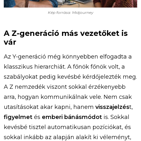
Kép forrása: Midjourney
A Z-generáció más vezetőket is
vár
Az Y-generáció még könnyebben elfogadta a
klasszikus hierarchiát. A főnök főnök volt, a
szabályokat pedig kevésbé kérdőjelezték meg.
A Z nemzedék viszont sokkal érzékenyebb
arra, hogyan kommunikálnak vele. Nem csak
utasításokat akar kapni, hanem
visszajelzés
t,
figyelmet
és
emberi bánásmódot
is. Sokkal
kevésbé tisztel automatikusan pozíciókat, és
sokkal inkább az alapján alakít ki véleményt,