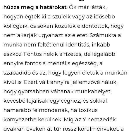
húzza meg a határokat
. Ők már látták,
hogyan égtek ki a szüleik vagy az idősebb
kollégáik, és sokan közülük eldöntötték, hogy
nem akarják ugyanazt az életet. Számukra a
munka nem feltétlenül identitás, inkább
eszköz. Fontos nekik a fizetés, de legalább
ennyire fontos a mentális egészség, a
szabadidő és az, hogy legyen életük a munkán
kívül is. Ezért vált annyira jellemzővé náluk,
hogy gyorsabban váltanak munkahelyet,
kevésbé lojálisak egy céghez, és sokkal
hamarabb felmondanak, ha toxikus
környezetbe kerülnek. Míg az Y nemzedék
gyakran éveken át tűr rossz körülményeket, a