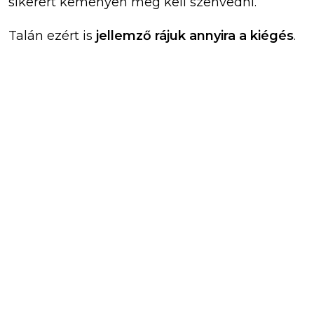
sikerért keményen meg kell szenvedni.
Talán ezért is
jellemző rájuk annyira a kiégés
.