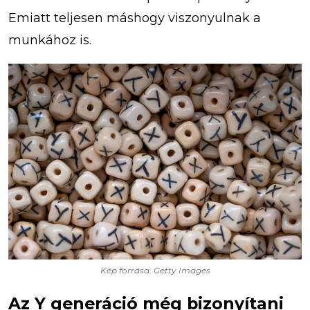
Emiatt teljesen máshogy viszonyulnak a
munkához is.
Kép forrása: Getty Images
Az Y generáció még bizonyítani