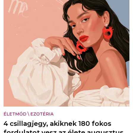
ÉLETMÓD
\
EZOTÉRIA
4 csillagjegy, akiknek 180 fokos
fordulatot vesz az élete augusztus