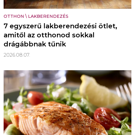
OTTHON
\
LAKBERENDEZÉS
7 egyszerű lakberendezési ötlet,
amitől az otthonod sokkal
drágábbnak tűnik
2026.08.07.