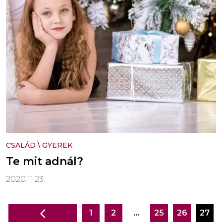
CSALÁD
\
GYEREK
Te mit adnál?
2020.11.23.
1
2
…
25
26
27
Bejegyzés