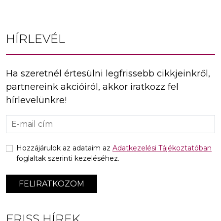
navigáció
HÍRLEVÉL
Ha szeretnél értesülni legfrissebb cikkjeinkről,
partnereink akcióiról, akkor iratkozz fel
hírlevelünkre!
Hozzájárulok az adataim az
Adatkezelési Tájékoztatóban
foglaltak szerinti kezeléséhez.
FELIRATKOZOM
FRISS HÍREK