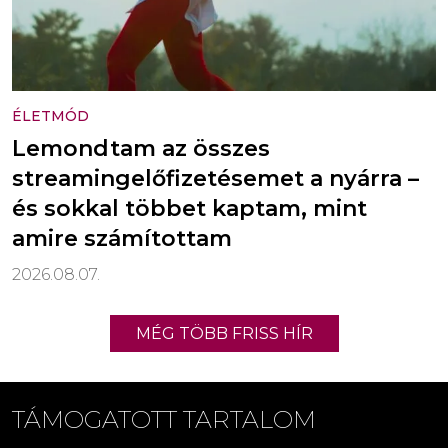
ÉLETMÓD
Lemondtam az összes
streamingelőfizetésemet a nyárra –
és sokkal többet kaptam, mint
amire számítottam
2026.08.07.
MÉG TÖBB FRISS HÍR
TÁMOGATOTT TARTALOM