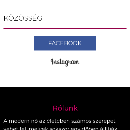
KÖZÖSSÉG
FACEBOOK
Rólunk
A modern nő az életében számos szerepet
vehet fel, melyek sokszor egyidőben állítják