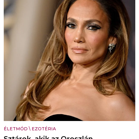
ÉLETMÓD
\
EZOTÉRIA
Sztárok, akik az Oroszlán