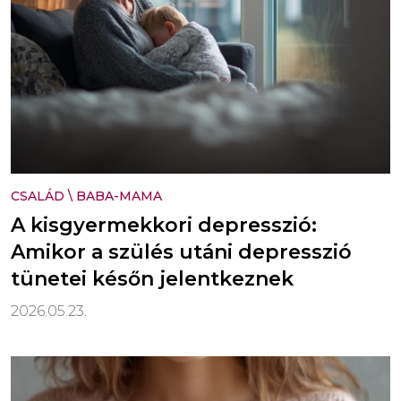
CSALÁD
\
BABA-MAMA
A kisgyermekkori depresszió:
Amikor a szülés utáni depresszió
tünetei későn jelentkeznek
2026.05.23.