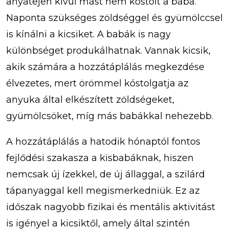
anyatejen kívül mást nem kóstolt a baba.
Naponta szükséges zöldséggel és gyümölccsel
is kínálni a kicsiket. A babák is nagy
különbséget produkálhatnak. Vannak kicsik,
akik számára a hozzátáplálás megkezdése
élvezetes, mert örömmel kóstolgatja az
anyuka által elkészített zöldségeket,
gyümölcsöket, míg más babákkal nehezebb.
A hozzátáplálás a hatodik hónaptól fontos
fejlődési szakasza a kisbabáknak, hiszen
nemcsak új ízekkel, de új állaggal, a szilárd
tápanyaggal kell megismerkedniük. Ez az
időszak nagyobb fizikai és mentális aktivitást
is igényel a kicsiktől, amely által szintén