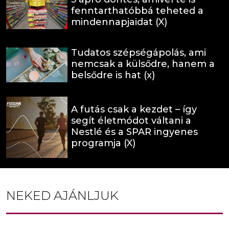
fenntarthatóbbá teheted a
mindennapjaidat (X)
Tudatos szépségápolás, ami
nemcsak a külsődre, hanem a
belsődre is hat (x)
A futás csak a kezdet – így
segít életmódot váltani a
Nestlé és a SPAR ingyenes
programja (X)
NEKED AJÁNLJUK