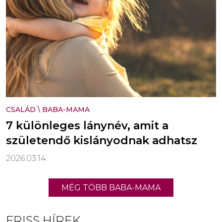
CSALÁD
\
BABA-MAMA
7 különleges lánynév, amit a
születendő kislányodnak adhatsz
2026.03.14.
MÉG TÖBB BABA-MAMA
FRISS HÍREK