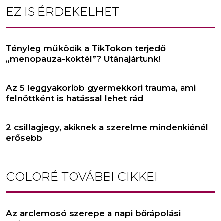
EZ IS ÉRDEKELHET
Tényleg működik a TikTokon terjedő
„menopauza-koktél”? Utánajártunk!
Az 5 leggyakoribb gyermekkori trauma, ami
felnőttként is hatással lehet rád
2 csillagjegy, akiknek a szerelme mindenkiénél
erősebb
COLORÉ
TOVÁBBI CIKKEI
Az arclemosó szerepe a napi bőrápolási