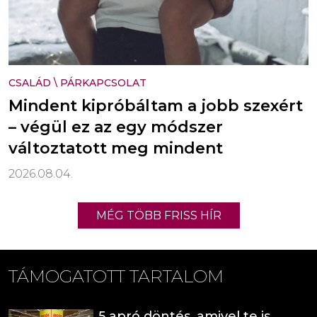
CSALÁD
\
PÁRKAPCSOLAT
Mindent kipróbáltam a jobb szexért
– végül ez az egy módszer
változtatott meg mindent
2026.08.04.
MÉG TÖBB FRISS HÍR
TÁMOGATOTT TARTALOM
5 apró döntés, amivel te is