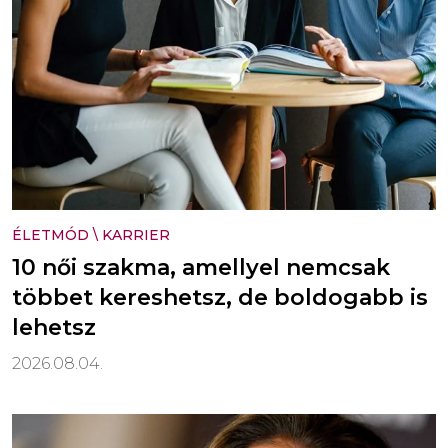
ÉLETMÓD
\
KARRIER
10 női szakma, amellyel nemcsak
többet kereshetsz, de boldogabb is
lehetsz
2026.08.04.