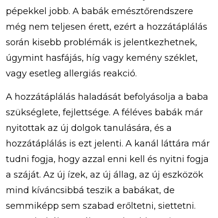
pépekkel jobb. A babák emésztőrendszere
még nem teljesen érett, ezért a hozzátáplálás
során kisebb problémák is jelentkezhetnek,
úgymint hasfájás, híg vagy kemény széklet,
vagy esetleg allergiás reakció.
A hozzátáplálás haladását befolyásolja a baba
szükséglete, fejlettsége. A féléves babák már
nyitottak az új dolgok tanulására, és a
hozzátáplálás is ezt jelenti. A kanál láttára már
tudni fogja, hogy azzal enni kell és nyitni fogja
a száját. Az új ízek, az új állag, az új eszközök
mind kíváncsibbá teszik a babákat, de
semmiképp sem szabad erőltetni, siettetni.