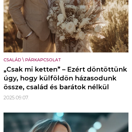
CSALÁD
\
PÁRKAPCSOLAT
„Csak mi ketten” – Ezért döntöttünk
úgy, hogy külföldön házasodunk
össze, család és barátok nélkül
2025.09.07.