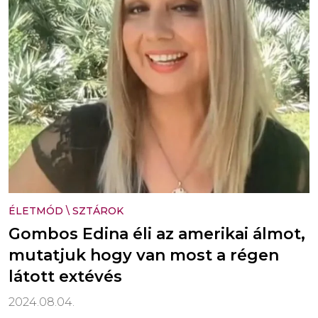
ÉLETMÓD
\
SZTÁROK
Gombos Edina éli az amerikai álmot,
mutatjuk hogy van most a régen
látott extévés
2024.08.04.