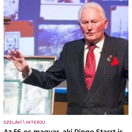
SZELÁVÍ
\
INTERJÚ
Az 56-os magyar, aki Ringo Starrt is