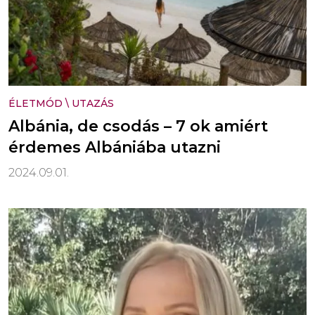
ÉLETMÓD
\
UTAZÁS
Albánia, de csodás – 7 ok amiért
érdemes Albániába utazni
2024.09.01.