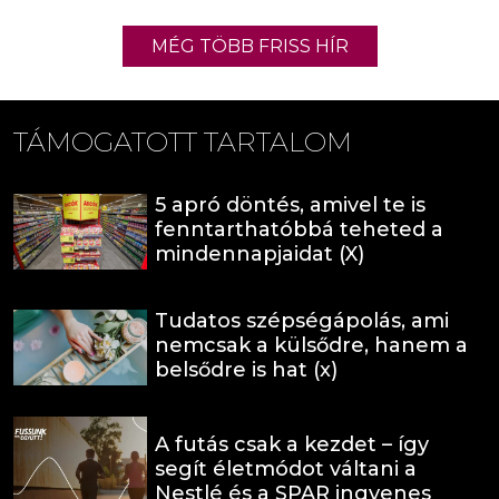
MÉG TÖBB FRISS HÍR
TÁMOGATOTT TARTALOM
5 apró döntés, amivel te is
fenntarthatóbbá teheted a
mindennapjaidat (X)
Tudatos szépségápolás, ami
nemcsak a külsődre, hanem a
belsődre is hat (x)
A futás csak a kezdet – így
segít életmódot váltani a
Nestlé és a SPAR ingyenes