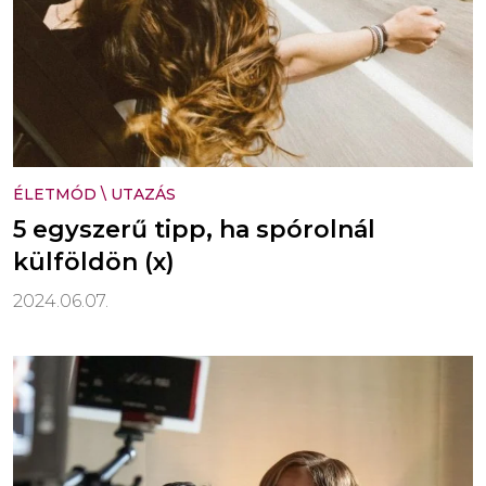
ÉLETMÓD
\
UTAZÁS
5 egyszerű tipp, ha spórolnál
külföldön (x)
2024.06.07.