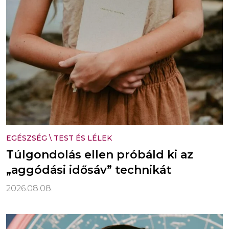
EGÉSZSÉG
\
TEST ÉS LÉLEK
Túlgondolás ellen próbáld ki az
„aggódási idősáv” technikát
2026.08.08.