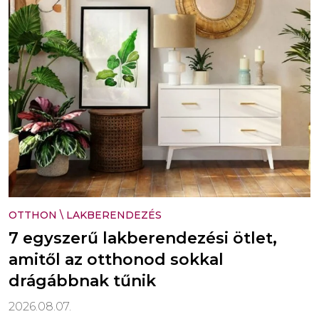
OTTHON
\
LAKBERENDEZÉS
7 egyszerű lakberendezési ötlet,
amitől az otthonod sokkal
drágábbnak tűnik
2026.08.07.