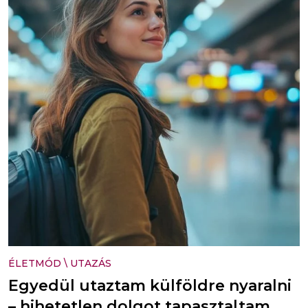
ÉLETMÓD
\
UTAZÁS
Egyedül utaztam külföldre nyaralni
– hihetetlen dolgot tapasztaltam