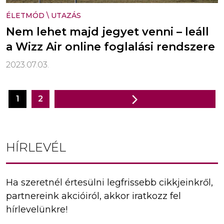
ÉLETMÓD
\
UTAZÁS
Nem lehet majd jegyet venni – leáll
a Wizz Air online foglalási rendszere
2023.07.03.
1
2
Bejegyzés
navigáció
HÍRLEVÉL
Ha szeretnél értesülni legfrissebb cikkjeinkről,
partnereink akcióiról, akkor iratkozz fel
hírlevelünkre!