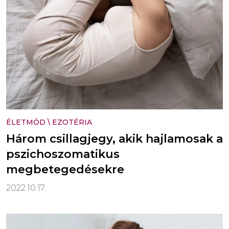
ÉLETMÓD
\
EZOTÉRIA
Három csillagjegy, akik hajlamosak a
pszichoszomatikus
megbetegedésekre
2022.10.17.