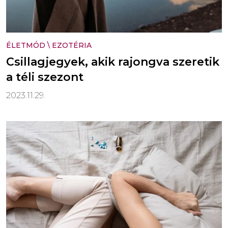
ÉLETMÓD
\
EZOTÉRIA
Csillagjegyek, akik rajongva szeretik
a téli szezont
2023.11.29.