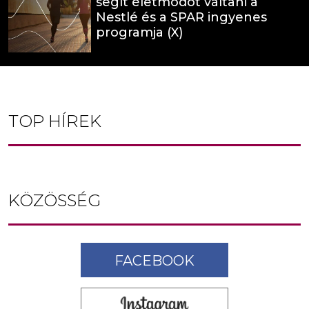
segít életmódot váltani a
Nestlé és a SPAR ingyenes
programja (X)
TOP HÍREK
KÖZÖSSÉG
FACEBOOK