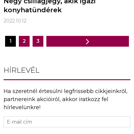
Négy csillagjegy, akik igazi
konyhatündérek
2022.10.12.
1
2
3
Bejegyzés
navigáció
HÍRLEVÉL
Ha szeretnél értesülni legfrissebb cikkjeinkről,
partnereink akcióiról, akkor iratkozz fel
hírlevelünkre!