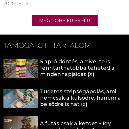
2026.08.09.
MÉG TÖBB FRISS HÍR
TÁMOGATOTT TARTALOM
5 apró döntés, amivel te is
fenntarthatóbbá teheted a
mindennapjaidat (X)
Tudatos szépségápolás, ami
nemcsak a külsődre, hanem a
belsődre is hat (x)
A futás csak a kezdet – így