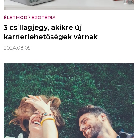
ÉLETMÓD
\
EZOTÉRIA
3 csillagjegy, akikre új
karrierlehetőségek várnak
2024.08.09.