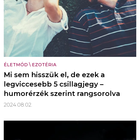
ÉLETMÓD
\
EZOTÉRIA
Mi sem hisszük el, de ezek a
legviccesebb 5 csillagjegy –
humorérzék szerint rangsorolva
2024.08.02.