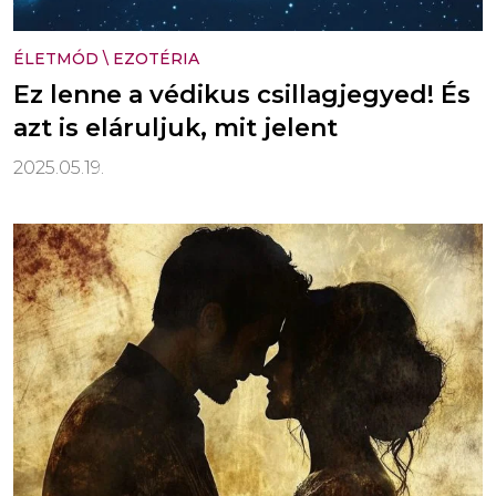
ÉLETMÓD
\
EZOTÉRIA
Ez lenne a védikus csillagjegyed! És
azt is eláruljuk, mit jelent
2025.05.19.