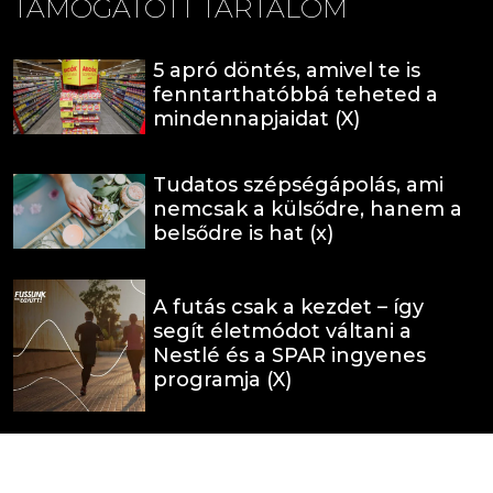
TÁMOGATOTT TARTALOM
5 apró döntés, amivel te is
fenntarthatóbbá teheted a
mindennapjaidat (X)
Tudatos szépségápolás, ami
nemcsak a külsődre, hanem a
belsődre is hat (x)
A futás csak a kezdet – így
segít életmódot váltani a
Nestlé és a SPAR ingyenes
programja (X)