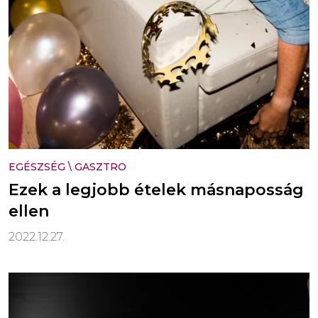
EGÉSZSÉG
\
GASZTRO
Ezek a legjobb ételek másnaposság
ellen
2022.12.27.