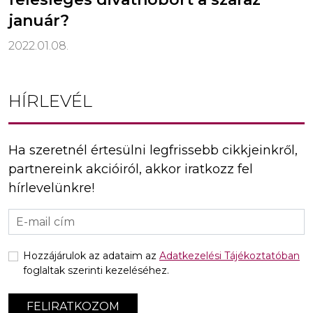
január?
2022.01.08.
HÍRLEVÉL
Ha szeretnél értesülni legfrissebb cikkjeinkről,
partnereink akcióiról, akkor iratkozz fel
hírlevelünkre!
Hozzájárulok az adataim az
Adatkezelési Tájékoztatóban
foglaltak szerinti kezeléséhez.
FELIRATKOZOM