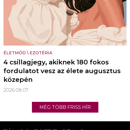
ÉLETMÓD
\
EZOTÉRIA
4 csillagjegy, akiknek 180 fokos
fordulatot vesz az élete augusztus
közepén
2026.08.07.
MÉG TÖBB FRISS HÍR