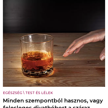
EGÉSZSÉG
\
TEST ÉS LÉLEK
Minden szempontból hasznos, vagy
felesleges divathóbort a száraz