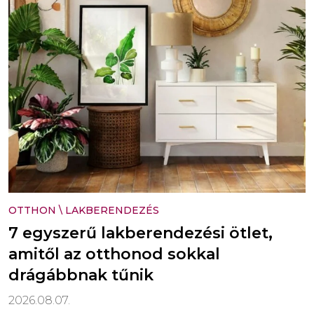
OTTHON
\
LAKBERENDEZÉS
7 egyszerű lakberendezési ötlet,
amitől az otthonod sokkal
drágábbnak tűnik
2026.08.07.