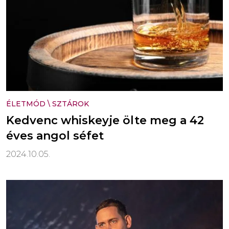
ÉLETMÓD
\
SZTÁROK
Kedvenc whiskeyje ölte meg a 42
éves angol séfet
2024.10.05.