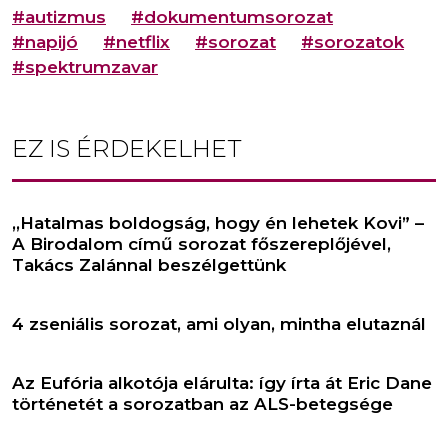
#autizmus
#dokumentumsorozat
#napijó
#netflix
#sorozat
#sorozatok
#spektrumzavar
EZ IS ÉRDEKELHET
,,Hatalmas boldogság, hogy én lehetek Kovi” –
A Birodalom című sorozat főszereplőjével,
Takács Zalánnal beszélgettünk
4 zseniális sorozat, ami olyan, mintha elutaznál
Az Eufória alkotója elárulta: így írta át Eric Dane
történetét a sorozatban az ALS-betegsége