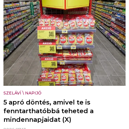
SZELÁVÍ
\
NAPIJÓ
5 apró döntés, amivel te is
fenntarthatóbbá teheted a
mindennapjaidat (X)