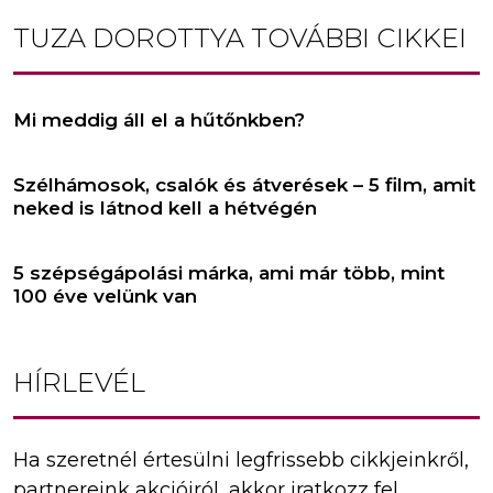
TUZA DOROTTYA
TOVÁBBI CIKKEI
Mi meddig áll el a hűtőnkben?
Szélhámosok, csalók és átverések – 5 film, amit
neked is látnod kell a hétvégén
5 szépségápolási márka, ami már több, mint
100 éve velünk van
HÍRLEVÉL
Ha szeretnél értesülni legfrissebb cikkjeinkről,
partnereink akcióiról, akkor iratkozz fel