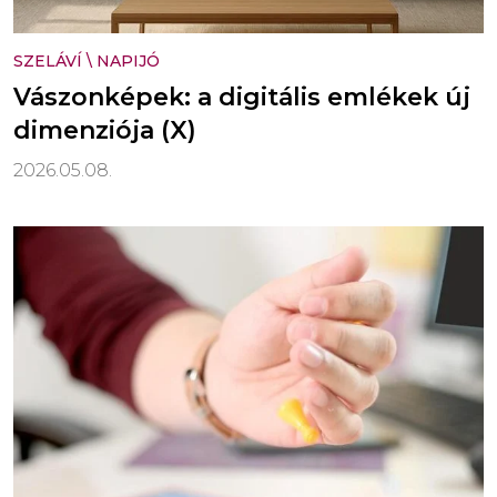
SZELÁVÍ
\
NAPIJÓ
Vászonképek: a digitális emlékek új
dimenziója (X)
2026.05.08.