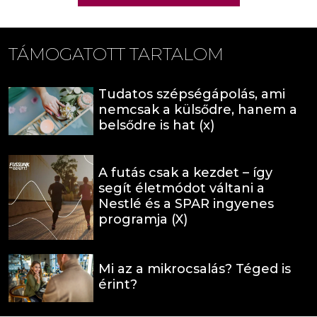
TÁMOGATOTT TARTALOM
Tudatos szépségápolás, ami
nemcsak a külsődre, hanem a
belsődre is hat (x)
A futás csak a kezdet – így
segít életmódot váltani a
Nestlé és a SPAR ingyenes
programja (X)
Mi az a mikrocsalás? Téged is
érint?