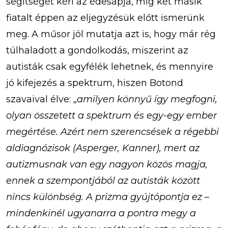
segítségét kéri az édesapja, míg két másik
fiatalt éppen az eljegyzésük előtt ismerünk
meg. A műsor jól mutatja azt is, hogy már rég
túlhaladott a gondolkodás, miszerint az
autisták csak egyfélék lehetnek, és mennyire
jó kifejezés a spektrum, hiszen Botond
szavaival élve: „
amilyen könnyű így megfogni,
olyan összetett a spektrum és egy-egy ember
megértése. Azért nem szerencsések a régebbi
aldiagnózisok (Asperger, Kanner), mert az
autizmusnak van egy nagyon
közös magja
,
ennek a szempontjából az autisták között
nincs különbség. A prizma gyújtópontja ez –
mindenkinél ugyanarra a pontra megy a