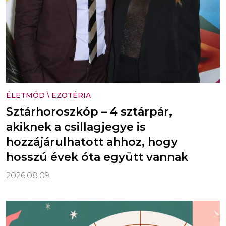
ÉLETMÓD
\
EZOTÉRIA
Sztárhoroszkóp – 4 sztárpár,
akiknek a csillagjegye is
hozzájárulhatott ahhoz, hogy
hosszú évek óta együtt vannak
2026.08.09.