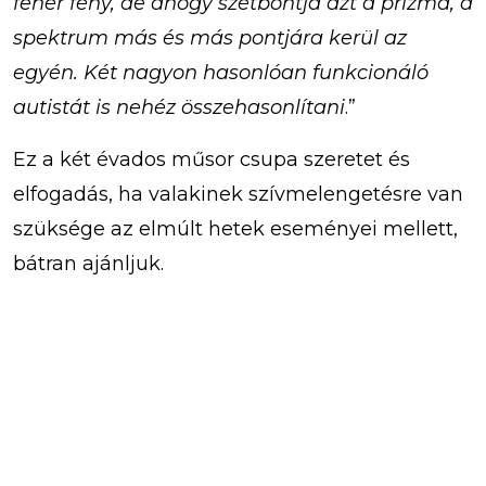
fehér fény, de ahogy szétbontja azt a prizma, a
spektrum más és más pontjára kerül az
egyén. Két nagyon hasonlóan funkcionáló
autistát is nehéz összehasonlítani
.”
Ez a két évados műsor csupa szeretet és
elfogadás, ha valakinek szívmelengetésre van
szüksége az elmúlt hetek eseményei mellett,
bátran ajánljuk.