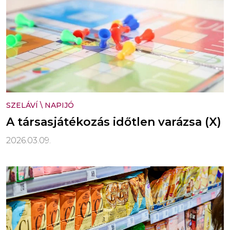
SZELÁVÍ
\
NAPIJÓ
A társasjátékozás időtlen varázsa (X)
2026.03.09.