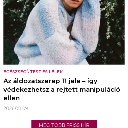
EGÉSZSÉG
\
TEST ÉS LÉLEK
Az áldozatszerep 11 jele – így
védekezhetsz a rejtett manipuláció
ellen
2026.08.09.
MÉG TÖBB FRISS HÍR