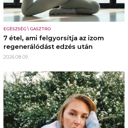
EGÉSZSÉG
\
GASZTRO
7 étel, ami felgyorsítja az izom
regenerálódást edzés után
2026.08.09.