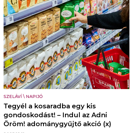
SZELÁVÍ
\
NAPIJÓ
Tegyél a kosaradba egy kis
gondoskodást! – Indul az Adni
Öröm! adománygyűjtő akció (x)