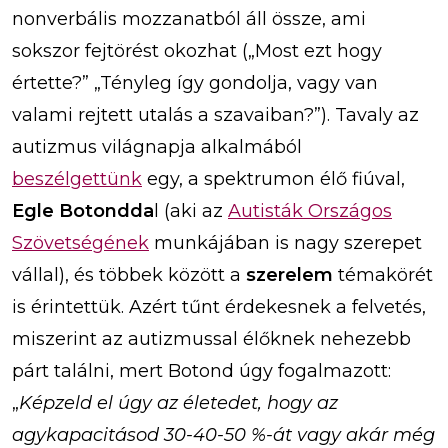
nonverbális mozzanatból áll össze, ami
sokszor fejtörést okozhat („Most ezt hogy
értette?” „Tényleg így gondolja, vagy van
valami rejtett utalás a szavaiban?”). Tavaly az
autizmus világnapja alkalmából
beszélgettünk
egy, a spektrumon élő fiúval,
Egle Botondda
l (aki az
Autisták Országos
Szövetségének
munkájában is nagy szerepet
vállal), és többek között a
szerelem
témakörét
is érintettük. Azért tűnt érdekesnek a felvetés,
miszerint az autizmussal élőknek nehezebb
párt találni, mert Botond úgy fogalmazott:
„
Képzeld el úgy az életedet, hogy az
agykapacitásod 30-40-50 %-át vagy akár még