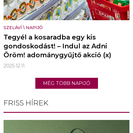
SZELÁVÍ
\
NAPIJÓ
Tegyél a kosaradba egy kis
gondoskodást! – Indul az Adni
Öröm! adománygyűjtő akció (x)
2025.12.11.
MÉG TÖBB NAPIJÓ
FRISS HÍREK