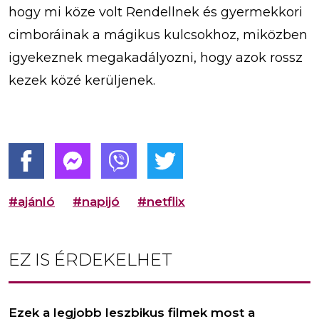
hogy mi köze volt Rendellnek és gyermekkori
cimboráinak a mágikus kulcsokhoz, miközben
igyekeznek megakadályozni, hogy azok rossz
kezek közé kerüljenek.
#ajánló
#napijó
#netflix
EZ IS ÉRDEKELHET
Ezek a legjobb leszbikus filmek most a