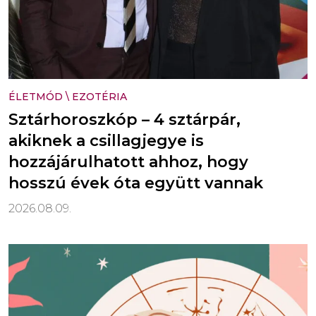
ÉLETMÓD
\
EZOTÉRIA
Sztárhoroszkóp – 4 sztárpár,
akiknek a csillagjegye is
hozzájárulhatott ahhoz, hogy
hosszú évek óta együtt vannak
2026.08.09.