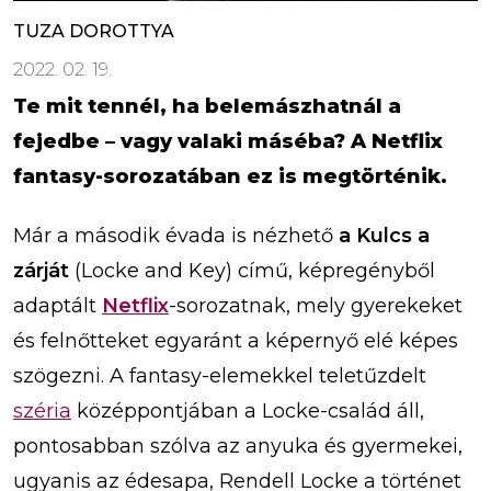
TUZA DOROTTYA
2022. 02. 19.
Te mit tennél, ha belemászhatnál a
fejedbe – vagy valaki máséba? A Netflix
fantasy-sorozatában ez is megtörténik.
Már a második évada is nézhető
a Kulcs a
zárját
(Locke and Key) című, képregényből
adaptált
Netflix
-sorozatnak, mely gyerekeket
és felnőtteket egyaránt a képernyő elé képes
szögezni. A fantasy-elemekkel teletűzdelt
széria
középpontjában a Locke-család áll,
pontosabban szólva az anyuka és gyermekei,
ugyanis az édesapa, Rendell Locke a történet