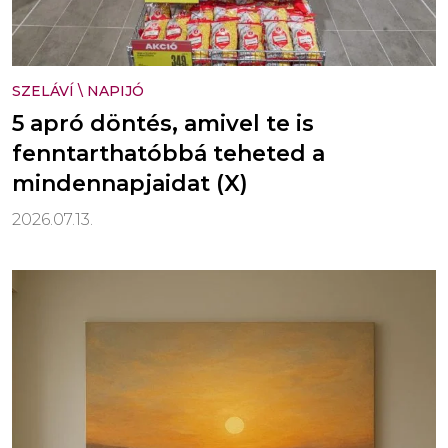
SZELÁVÍ
\
NAPIJÓ
5 apró döntés, amivel te is
fenntarthatóbbá teheted a
mindennapjaidat (X)
2026.07.13.