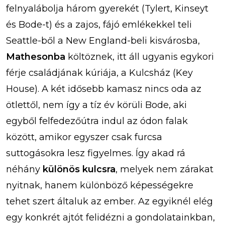
felnyalábolja három gyerekét (Tylert, Kinseyt
és Bode-t) és a zajos, fájó emlékekkel teli
Seattle-ből a New England-beli kisvárosba,
Mathesonba
költöznek, itt áll ugyanis egykori
férje családjának kúriája, a Kulcsház (Key
House). A két idősebb kamasz nincs oda az
ötlettől, nem így a tíz év körüli Bode, aki
egyből felfedezőútra indul az ódon falak
között, amikor egyszer csak furcsa
suttogásokra lesz figyelmes. Így akad rá
néhány
különös kulcsra
, melyek nem zárakat
nyitnak, hanem különböző képességekre
tehet szert általuk az ember. Az egyiknél elég
egy konkrét ajtót felidézni a gondolatainkban,