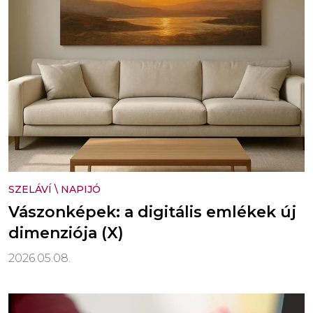
SZELÁVÍ
\
NAPIJÓ
Vászonképek: a digitális emlékek új
dimenziója (X)
2026.05.08.