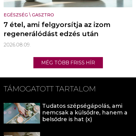
EGÉSZSÉG
\
GASZTRO
7 étel, ami felgyorsítja az izom
regenerálódást edzés után
2026.08.09.
MÉG TÖBB FRISS HÍR
TÁMOGATOTT TARTALOM
Tudatos szépségápolás, ami
nemcsak a külsődre, hanem a
belsődre is hat (x)