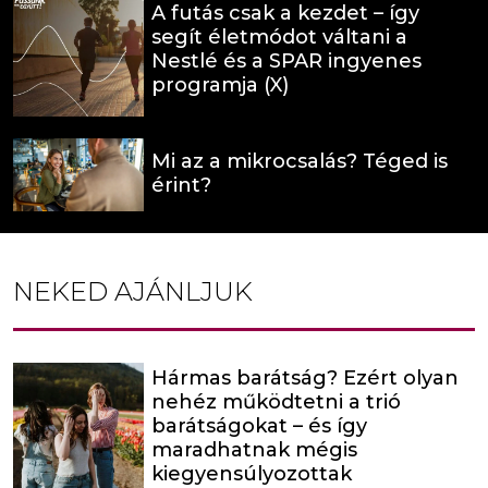
A futás csak a kezdet – így
segít életmódot váltani a
Nestlé és a SPAR ingyenes
programja (X)
Mi az a mikrocsalás? Téged is
érint?
NEKED AJÁNLJUK
Hármas barátság? Ezért olyan
nehéz működtetni a trió
barátságokat – és így
maradhatnak mégis
kiegyensúlyozottak