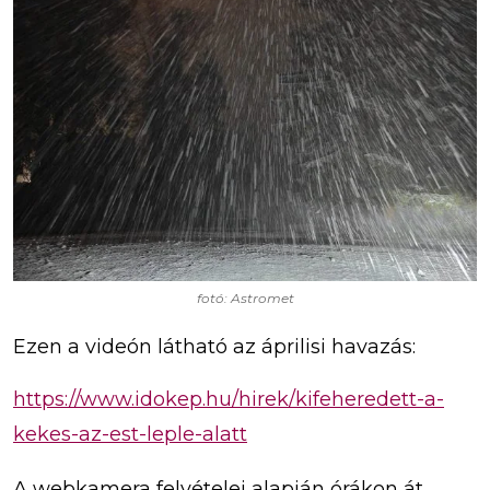
fotó: Astromet
Ezen a videón látható az áprilisi havazás:
https://www.idokep.hu/hirek/kifeheredett-a-
kekes-az-est-leple-alatt
A webkamera felvételei alapján órákon át