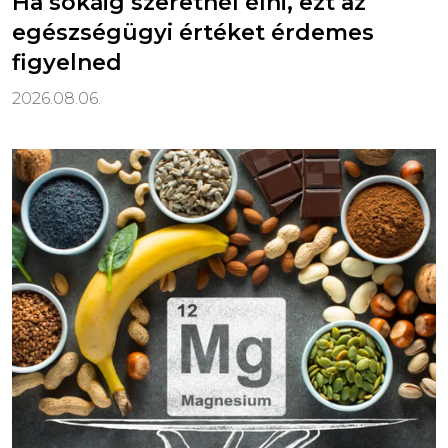
Ha sokáig szeretnél élni, ezt az
egészségügyi értéket érdemes
figyelned
2026.08.06.