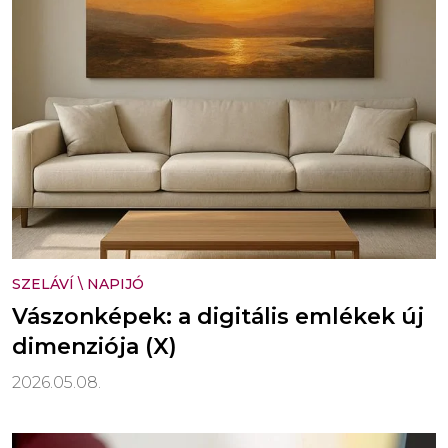
SZELÁVÍ
\
NAPIJÓ
Vászonképek: a digitális emlékek új
dimenziója (X)
2026.05.08.