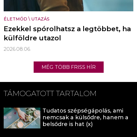
ÉLETMÓD
\
UTAZÁS
Ezekkel spórolhatsz a legtöbbet, ha
külföldre utazol
2026.08.06.
MÉG TÖBB FRISS HÍR
TÁMOGATOTT TARTALOM
Tudatos szépségápolás, ami
nemcsak a külsődre, hanem a
belsődre is hat (x)