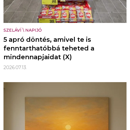
SZELÁVÍ
\
NAPIJÓ
5 apró döntés, amivel te is
fenntarthatóbbá teheted a
mindennapjaidat (X)
2026.07.13.