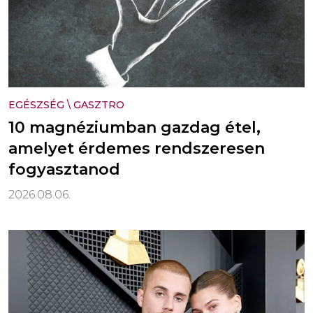
EGÉSZSÉG
\
GASZTRO
10 magnéziumban gazdag étel,
amelyet érdemes rendszeresen
fogyasztanod
2026.08.06.