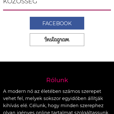
KÖZÖSSÉG
FACEBOOK
Rólunk
A modern nő az életében számos szerepet
vehet fel, melyek sokszor egyidőben állítják
kihívás elé. Célunk, hogy minden szerephez
olyan igényes online tartalmat szolgáltassunk,