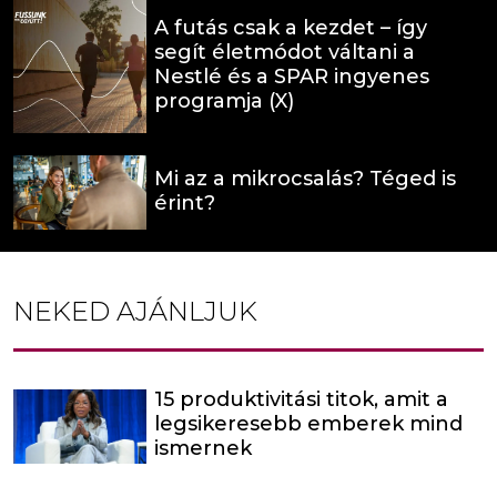
A futás csak a kezdet – így
segít életmódot váltani a
Nestlé és a SPAR ingyenes
programja (X)
Mi az a mikrocsalás? Téged is
érint?
NEKED AJÁNLJUK
15 produktivitási titok, amit a
legsikeresebb emberek mind
ismernek