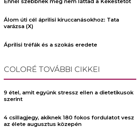
Ennél szebbnek még nem láttad a Kékestetőt
Álom úti cél áprilisi kiruccanásokhoz: Tata
varázsa (X)
Áprilisi tréfák és a szokás eredete
COLORÉ
TOVÁBBI CIKKEI
9 étel, amit együnk stressz ellen a dietetikusok
szerint
4 csillagjegy, akiknek 180 fokos fordulatot vesz
az élete augusztus közepén