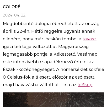
COLORÉ
2024. 04. 22.
Megdöbbentő dologra ébredhetett az ország
április 22-én. Hétfő reggelre ugyanis annak
ellenére, hogy már jócskán tombol a
tavasz
,
igazi téli tájjá változott át Magyarország
legmagasabb pontja: a Kékestető. Vasárnap
este intenzívebb csapadékmező érte el az
Északi-középhegységet. A hőmérséklet sokfelé
0 Celsius-fok alá esett, először az eső esett,
majd havazásba váltott át – írja az
Időkép
.