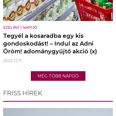
SZELÁVÍ
\
NAPIJÓ
Tegyél a kosaradba egy kis
gondoskodást! – Indul az Adni
Öröm! adománygyűjtő akció (x)
2025.12.11.
MÉG TÖBB NAPIJÓ
FRISS HÍREK