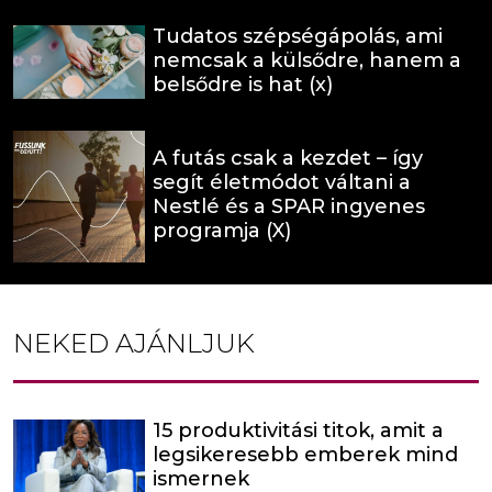
Tudatos szépségápolás, ami
nemcsak a külsődre, hanem a
belsődre is hat (x)
A futás csak a kezdet – így
segít életmódot váltani a
Nestlé és a SPAR ingyenes
programja (X)
NEKED AJÁNLJUK
15 produktivitási titok, amit a
legsikeresebb emberek mind
ismernek