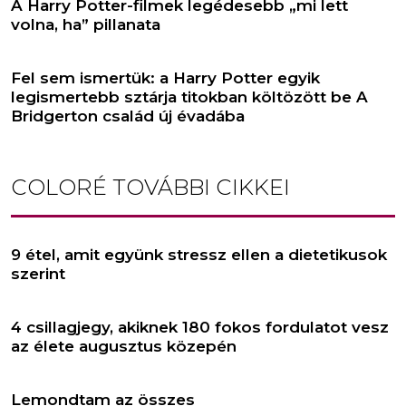
A Harry Potter-filmek legédesebb „mi lett
volna, ha” pillanata
Fel sem ismertük: a Harry Potter egyik
legismertebb sztárja titokban költözött be A
Bridgerton család új évadába
COLORÉ
TOVÁBBI CIKKEI
9 étel, amit együnk stressz ellen a dietetikusok
szerint
4 csillagjegy, akiknek 180 fokos fordulatot vesz
az élete augusztus közepén
Lemondtam az összes