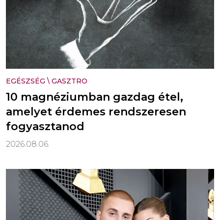
EGÉSZSÉG
\
GASZTRO
10 magnéziumban gazdag étel,
amelyet érdemes rendszeresen
fogyasztanod
2026.08.06.