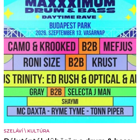
SZELÁVÍ
\
KULTÚRA