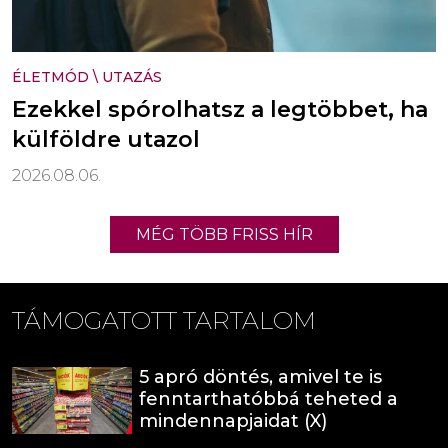
ÉLETMÓD
\
UTAZÁS
Ezekkel spórolhatsz a legtöbbet, ha
külföldre utazol
2026.08.06.
MÉG TÖBB FRISS HÍR
TÁMOGATOTT TARTALOM
5 apró döntés, amivel te is
fenntarthatóbbá teheted a
mindennapjaidat (X)