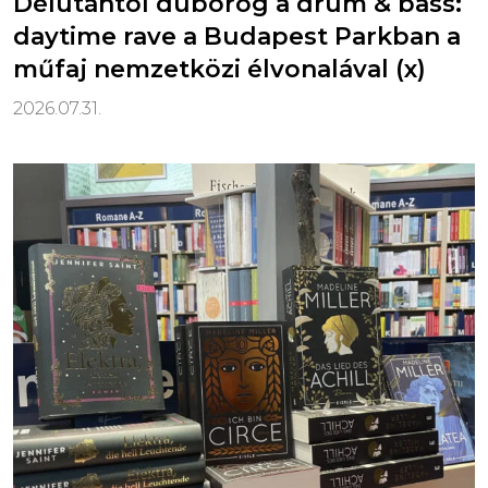
Délutántól dübörög a drum & bass:
daytime rave a Budapest Parkban a
műfaj nemzetközi élvonalával (x)
2026.07.31.