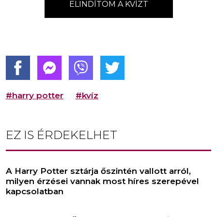
ELINDÍTOM A KVÍZT
#harry potter
#kvíz
EZ IS ÉRDEKELHET
A Harry Potter sztárja őszintén vallott arról,
milyen érzései vannak most híres szerepével
kapcsolatban