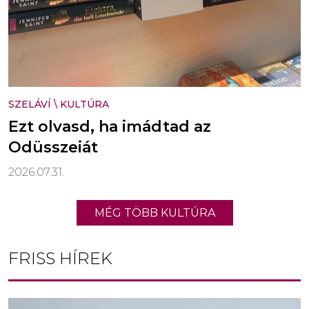
SZELÁVÍ
\
KULTÚRA
Ezt olvasd, ha imádtad az
Odüsszeiát
2026.07.31.
MÉG TÖBB KULTÚRA
FRISS HÍREK