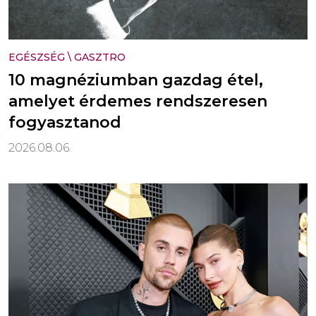
EGÉSZSÉG
\
GASZTRO
10 magnéziumban gazdag étel,
amelyet érdemes rendszeresen
fogyasztanod
2026.08.06.