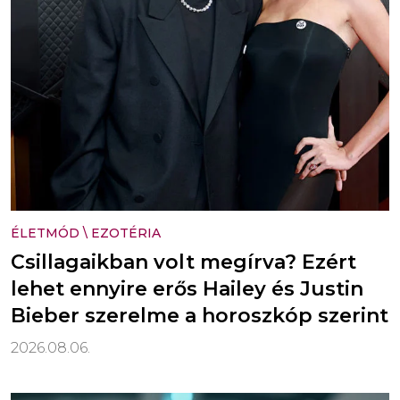
ÉLETMÓD
\
EZOTÉRIA
Csillagaikban volt megírva? Ezért
lehet ennyire erős Hailey és Justin
Bieber szerelme a horoszkóp szerint
2026.08.06.