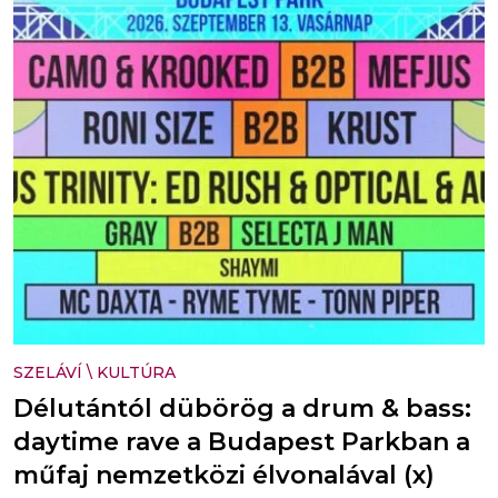
SZELÁVÍ
\
KULTÚRA
Délutántól dübörög a drum & bass:
daytime rave a Budapest Parkban a
műfaj nemzetközi élvonalával (x)