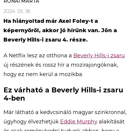
RÓNAI MÁRTA
2024. 05. 18.
Ha hiányoltad már Axel Foley-t a
képernyőről, akkor jó hírünk van. Jön a
Beverly Hills-i zsaru 4. része.
A Netflix lesz az otthona a
Beverly Hills-i zsaru
új részének és rossz hír a mozirajongóknak,
hogy ez nem kerül a mozikba.
Ez várható a Beverly Hills-i zsaru
4-ben
Már látható a kedvcsináló magyar szinkronnal,
úgyhogy élvezhetjük
Eddie Murphy
alakítását