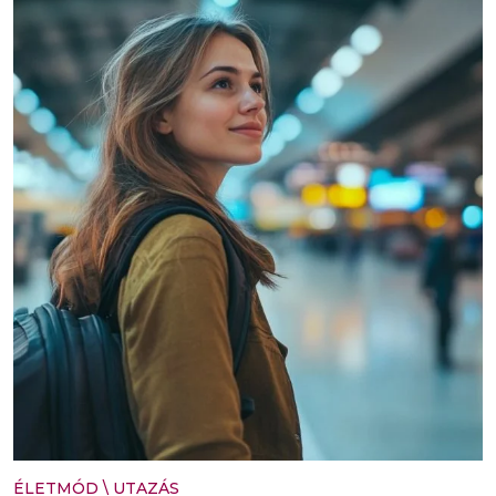
ÉLETMÓD
\
UTAZÁS