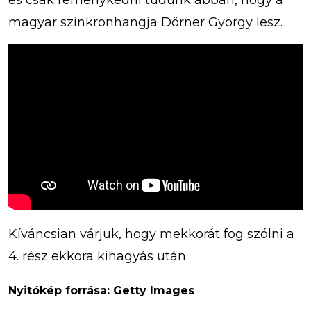
és csak reménykedni tudunk abban, hogy a
magyar szinkronhangja Dörner György lesz.
Kíváncsian várjuk, hogy mekkorát fog szólni a
4. rész ekkora kihagyás után.
Nyitókép forrása: Getty Images