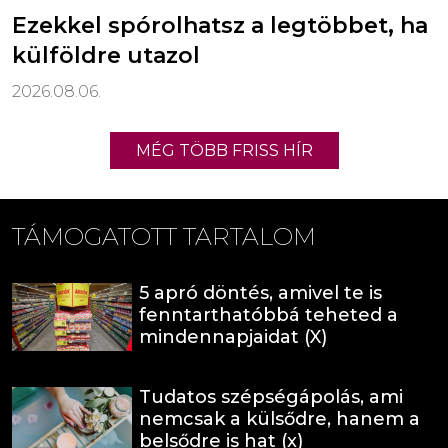
Ezekkel spórolhatsz a legtöbbet, ha
külföldre utazol
2026.08.06.
MÉG TÖBB FRISS HÍR
TÁMOGATOTT TARTALOM
5 apró döntés, amivel te is
fenntarthatóbbá teheted a
mindennapjaidat (X)
Tudatos szépségápolás, ami
nemcsak a külsődre, hanem a
belsődre is hat (x)