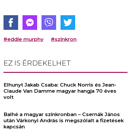
#eddie murphy
#szinkron
EZ IS ÉRDEKELHET
Elhunyt Jakab Csaba: Chuck Norris és Jean-
Claude Van Damme magyar hangja 70 éves
volt
Balhé a magyar szinkronban – Csernák János
után Várkonyi András is megszólalt a fizetések
kapcsán