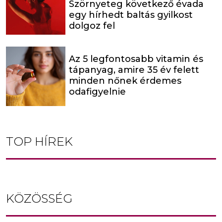
Szörnyeteg következő évada
egy hírhedt baltás gyilkost
dolgoz fel
Az 5 legfontosabb vitamin és
tápanyag, amire 35 év felett
minden nőnek érdemes
odafigyelnie
TOP HÍREK
KÖZÖSSÉG