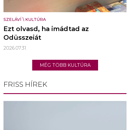
SZELÁVÍ
\
KULTÚRA
Ezt olvasd, ha imádtad az
Odüsszeiát
2026.07.31.
MÉG TÖBB KULTÚRA
FRISS HÍREK