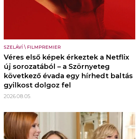
SZELÁVÍ
\
FILMPREMIER
Véres első képek érkeztek a Netflix
új sorozatából – a Szörnyeteg
következő évada egy hírhedt baltás
gyilkost dolgoz fel
2026.08.05.