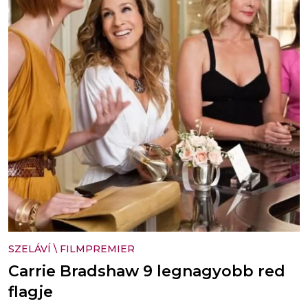
SZELÁVÍ
\
FILMPREMIER
Carrie Bradshaw 9 legnagyobb red
flagje