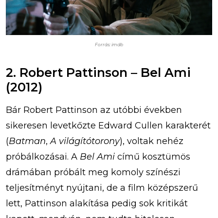
Forrás: imdb
2. Robert Pattinson – Bel Ami
(2012)
Bár Robert Pattinson az utóbbi években
sikeresen levetkőzte Edward Cullen karakterét
(
Batman
,
A világítótorony
), voltak nehéz
próbálkozásai. A
Bel Ami
című kosztümös
drámában próbált meg komoly színészi
teljesítményt nyújtani, de a film középszerű
lett, Pattinson alakítása pedig sok kritikát