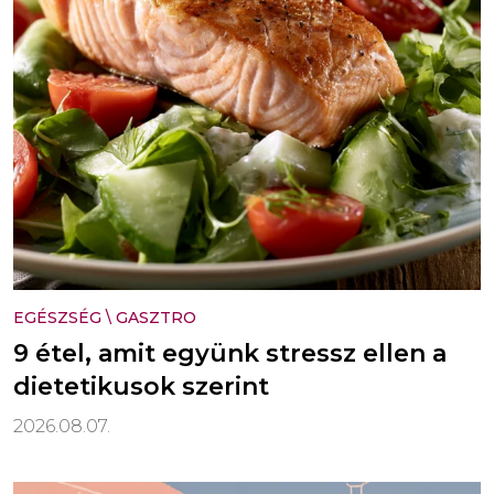
EGÉSZSÉG
\
GASZTRO
9 étel, amit együnk stressz ellen a
dietetikusok szerint
2026.08.07.