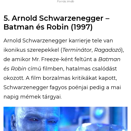
Forrás: imdb
5. Arnold Schwarzenegger –
Batman és Robin (1997)
Arnold Schwarzenegger karrierje tele van
ikonikus szerepekkel (
Terminátor
,
Ragadozó
),
de amikor Mr. Freeze-ként feltűnt a
Batman
és Robin
című filmben, hatalmas csalódást
okozott. A film borzalmas kritikákat kapott,
Schwarzenegger fagyos poénjai pedig a mai
napig mémek tárgyai.