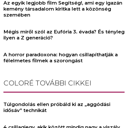
Az egyik legjobb film Segítség!, ami egy igazán
kemény társadalom kiritka lett a közönség
szemében
Mégis miről szól az Eufória 3. évada? És tényleg
ilyen a Z generáció?
A horror paradoxona: hogyan csillapíthatják a
félelmetes filmek a szorongást
COLORÉ
TOVÁBBI CIKKEI
Túlgondolás ellen próbáld ki az „aggódási
idősáv” technikát
4 csillagjegy, akik között mindig nagy a viszály