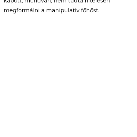
kapott, mondván, nem tudta hitelesen
megformálni a manipulatív főhőst.