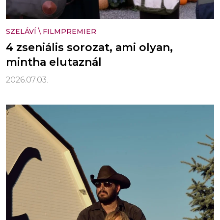
SZELÁVÍ
\
FILMPREMIER
4 zseniális sorozat, ami olyan,
mintha elutaznál
2026.07.03.