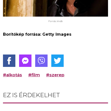
Forrás: imdb
Borítókép forrása: Getty Images
#alkotás
#film
#szerep
EZ IS ÉRDEKELHET