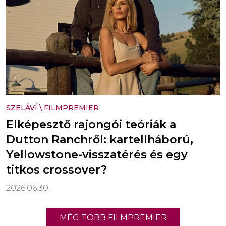
SZELÁVÍ
\
FILMPREMIER
Elképesztő rajongói teóriák a
Dutton Ranchről: kartellháború,
Yellowstone-visszatérés és egy
titkos crossover?
2026.06.30.
MÉG TÖBB FILMPREMIER