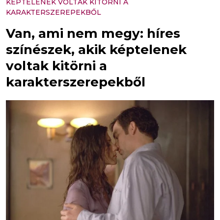
KÉPTELENEK VOLTAK KITÖRNI A
KARAKTERSZEREPEKBŐL
Van, ami nem megy: híres
színészek, akik képtelenek
voltak kitörni a
karakterszerepekből