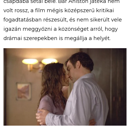
csapdába sétál bele. Bár Aniston játéka nem
volt rossz, a film mégis középszerű kritikai
fogadtatásban részesült, és nem sikerült vele
igazán meggyőzni a közönséget arról, hogy
drámai szerepekben is megállja a helyét.