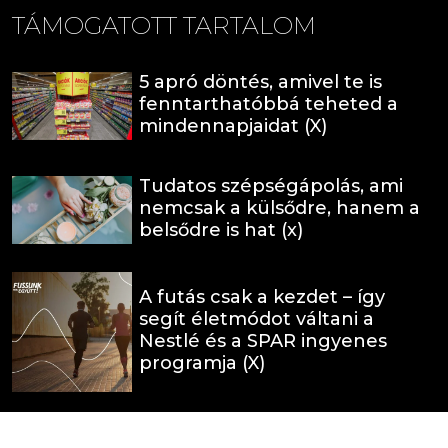
TÁMOGATOTT TARTALOM
5 apró döntés, amivel te is
fenntarthatóbbá teheted a
mindennapjaidat (X)
Tudatos szépségápolás, ami
nemcsak a külsődre, hanem a
belsődre is hat (x)
A futás csak a kezdet – így
segít életmódot váltani a
Nestlé és a SPAR ingyenes
programja (X)