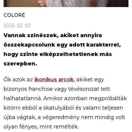
COLORÉ
2025. 02. 02.
Vannak színészek, akiket annyira
összekapcsolunk egy adott karakterrel,
hogy szinte elképzelhetetlenek más
szerepben.
Ők azok az
ikonikus arcok
, akiket egy
bizonyos franchise vagy tévésorozat tett
halhatatlanná. Amikor azonban megpróbálták
kitörni ebből a skatulyából és valami teljesen
újba vágtak, a végeredmény nem mindig volt
olyan fényes, mint remélték.