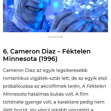
Forrás: imdb
6. Cameron Diaz – Féktelen
Minnesota (1996)
Cameron Diaz az egyik legsikeresebb
romantikus vígjáték-sztár lett, de az egyik első
próbálkozása az akciófilmek terén,
A Féktelen
Minnesota
hatalmas bukás volt. A film
története gyenge volt, a karaktere pedig nem
illett hozzá, így végül inkább visszatért a