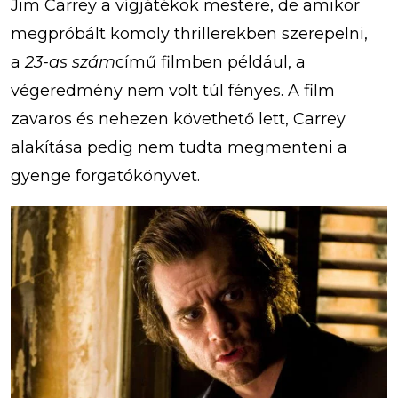
Jim Carrey a vígjátékok mestere, de amikor
megpróbált komoly thrillerekben szerepelni,
a
23-as szám
című filmben például, a
végeredmény nem volt túl fényes. A film
zavaros és nehezen követhető lett, Carrey
alakítása pedig nem tudta megmenteni a
gyenge forgatókönyvet.