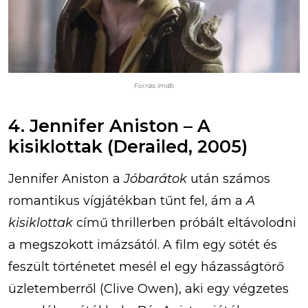
Forrás: imdb
4. Jennifer Aniston – A
kisiklottak (Derailed, 2005)
Jennifer Aniston a
Jóbarátok
után számos
romantikus vígjátékban tűnt fel, ám a
A
kisiklottak
című thrillerben próbált eltávolodni
a megszokott imázsától. A film egy sötét és
feszült történetet mesél el egy házasságtörő
üzletemberről (Clive Owen), aki egy végzetes