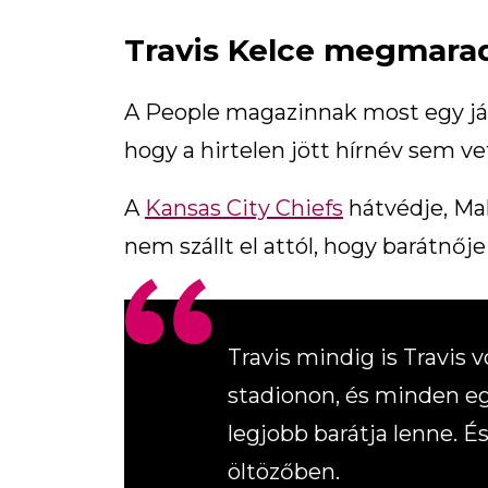
Travis Kelce megmara
A People magazinnak most egy já
hogy a hirtelen jött hírnév sem ve
A
Kansas City Chiefs
hátvédje, Mah
nem szállt el attól, hogy barátnőj
Travis mindig is Travis 
stadionon, és minden e
legjobb barátja lenne. É
öltözőben.