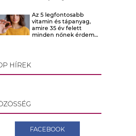
évada egy hírhedt
baltás gyilkost dolgoz
Az 5 legfontosabb
fel
vitamin és tápanyag,
amire 35 év felett
minden nőnek érdemes
odafigyelnie
OP HÍREK
ÖZÖSSÉG
FACEBOOK