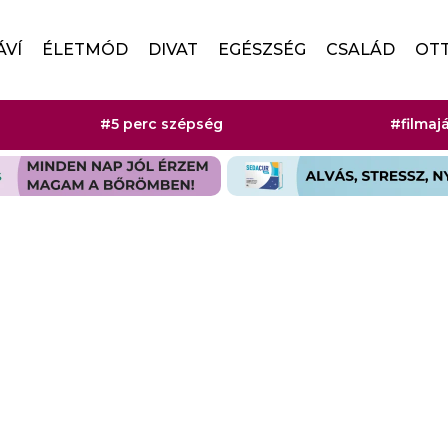
ÁVÍ
ÉLETMÓD
DIVAT
EGÉSZSÉG
CSALÁD
OT
#5 perc szépség
#filmaj