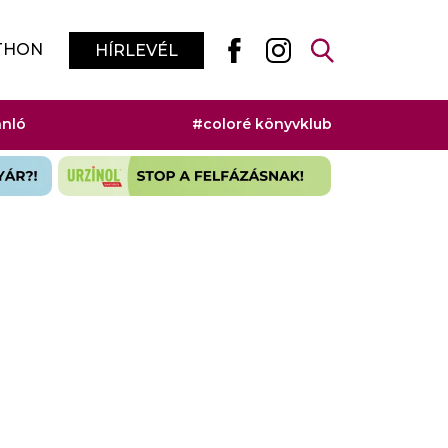
THON
HÍRLEVÉL
ánló
#coloré könyvklub