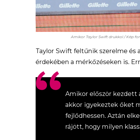
Amikor Taylor Swift drukkol / Kép fo
Taylor Swift feltűnik szerelme é
érdekében a mérkőzéseken is. Er
Amikor először kezdett a
akkor igyekeztek őket 
fejlődhessen. Aztán elke
rájött, hogy milyen kla