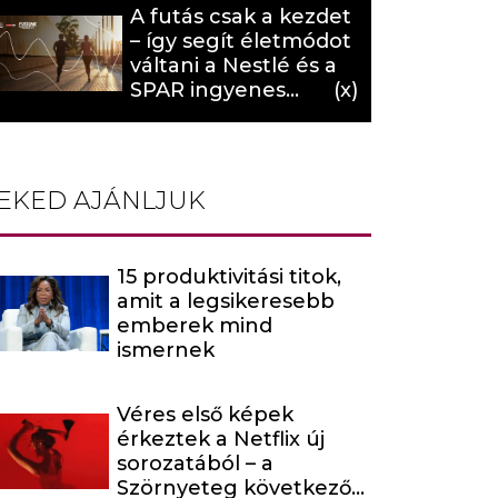
A futás csak a kezdet
– így segít életmódot
váltani a Nestlé és a
SPAR ingyenes
programja (X)
EKED AJÁNLJUK
15 produktivitási titok,
amit a legsikeresebb
emberek mind
ismernek
Véres első képek
érkeztek a Netflix új
sorozatából – a
Szörnyeteg következő