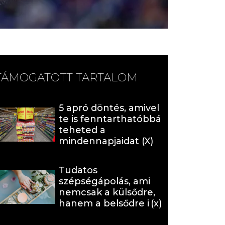
TÁMOGATOTT TARTALOM
5 apró döntés, amivel
te is fenntarthatóbbá
teheted a
mindennapjaidat (X)
Tudatos
szépségápolás, ami
nemcsak a külsődre,
hanem a belsődre is
hat (x)