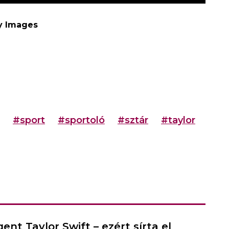
ty Images
#sport
#sportoló
#sztár
#taylor
nt Taylor Swift – ezért sírta el