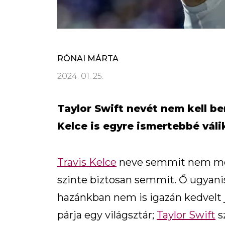
RÓNAI MÁRTA
2024. 01. 25.
Taylor Swift nevét nem kell be
Kelce is egyre ismertebbé válik
Travis Kelce
neve semmit nem mon
szinte biztosan semmit. Ő ugyanis
hazánkban nem is igazán kedvelt já
párja egy világsztár;
Taylor Swift
sz