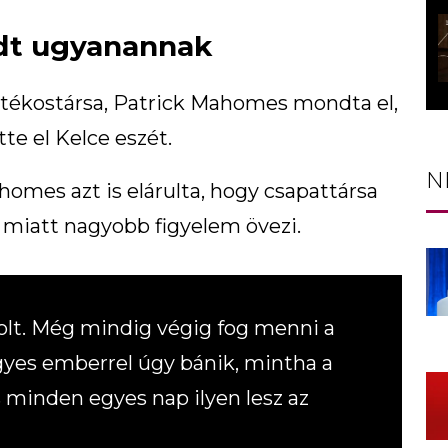
dt ugyanannak
tékostársa, Patrick Mahomes mondta el,
tte el Kelce eszét.
N
omes azt is elárulta, hogy csapattársa
e miatt nagyobb figyelem övezi.
volt. Még mindig végig fog menni a
gyes emberrel úgy bánik, mintha a
s minden egyes nap ilyen lesz az