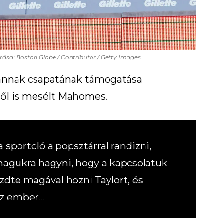
rrása: Boston Globe / Contributor / Getty Images
s annak csapatának támogatása
ről is mesélt Mahomes.
 sportoló a popsztárral randizni,
magukra hagyni, hogy a kapcsolatuk
zdte magával hozni Taylort, és
ssz ember…