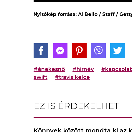
Nyitókép forrása: Al Bello / Staff / Get
#énekesnő
#hírnév
#kapcsolat
swift
#travis kelce
EZ IS ÉRDEKELHET
Könnyek között mondta ki az ige