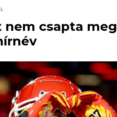
EL
-t nem csapta meg
hírnév