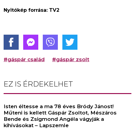
Nyitókép forrása: TV2
#gáspár család
#gáspár zsolt
EZ IS ÉRDEKELHET
Isten éltesse a ma 78 éves Bródy Jánost!
Műteni is kellett Gáspár Zsoltot, Mészáros
Bende és Zsigmond Angéla vágyják a
kihívásokat – Lapszemle