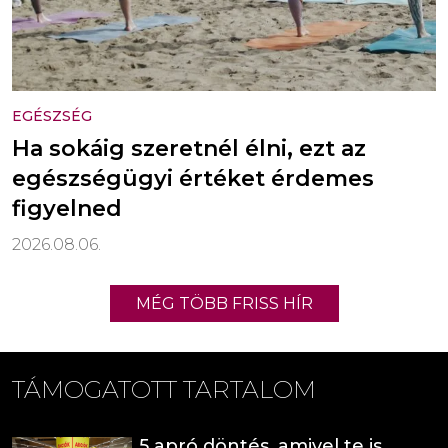
EGÉSZSÉG
Ha sokáig szeretnél élni, ezt az
egészségügyi értéket érdemes
figyelned
2026.08.06.
MÉG TÖBB FRISS HÍR
TÁMOGATOTT TARTALOM
5 apró döntés, amivel te is