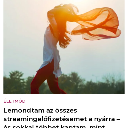
ÉLETMÓD
Lemondtam az összes
streamingelőfizetésemet a nyárra –
és sokkal többet kaptam, mint