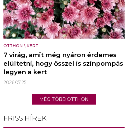
OTTHON
\
KERT
7 virág, amit még nyáron érdemes
elültetni, hogy ősszel is színpompás
legyen a kert
2026.07.25.
MÉG TÖBB OTTHON
FRISS HÍREK