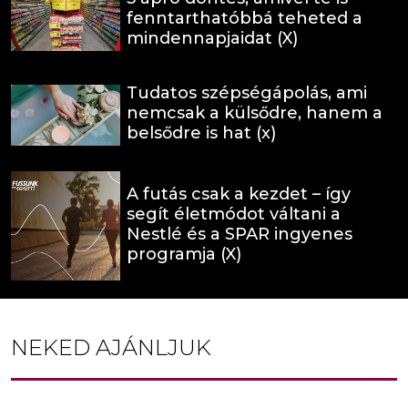
fenntarthatóbbá teheted a
mindennapjaidat (X)
Tudatos szépségápolás, ami
nemcsak a külsődre, hanem a
belsődre is hat (x)
A futás csak a kezdet – így
segít életmódot váltani a
Nestlé és a SPAR ingyenes
programja (X)
NEKED AJÁNLJUK