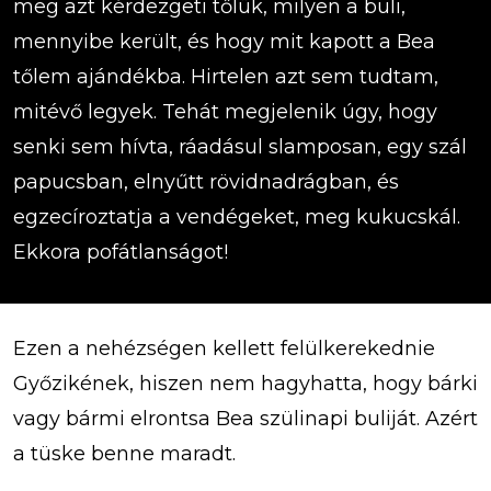
meg azt kérdezgeti tőlük, milyen a buli,
mennyibe került, és hogy mit kapott a Bea
tőlem ajándékba. Hirtelen azt sem tudtam,
mitévő legyek. Tehát megjelenik úgy, hogy
senki sem hívta, ráadásul slamposan, egy szál
papucsban, elnyűtt rövidnadrágban, és
egzecíroztatja a vendégeket, meg kukucskál.
Ekkora pofátlanságot!
Ezen a nehézségen kellett felülkerekednie
Győzikének, hiszen nem hagyhatta, hogy bárki
vagy bármi elrontsa Bea szülinapi buliját. Azért
a tüske benne maradt.