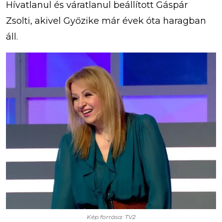
Hívatlanul és váratlanul beállított Gáspár
Zsolti, akivel Győzike már évek óta haragban
áll.
Kép forrása: TV2