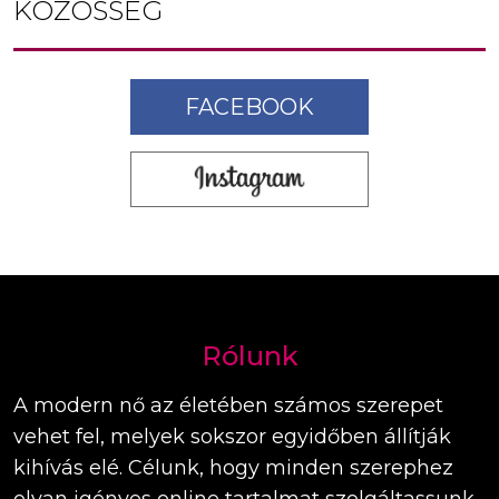
KÖZÖSSÉG
FACEBOOK
Rólunk
A modern nő az életében számos szerepet
vehet fel, melyek sokszor egyidőben állítják
kihívás elé. Célunk, hogy minden szerephez
olyan igényes online tartalmat szolgáltassunk,