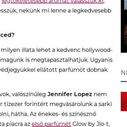
ó
legtökéletesebb aromát válasszuk ki
,
esszük, nekünk mi lenne a legkedvesebb
nced?
 milyen illata lehet a kedvenc hollywood-
i magunk is megtapasztalhatjuk. Ugyanis
 védjegyükkel ellátott parfümöt dobnak
N
ok, valószínűleg
Jennifer Lopez
nem
r tizezer forintért megvásárolunk a sarki
lni, hátha. Az énekes- és színésznő
ta piacra az
első parfümét
Glow by Jlo-t,