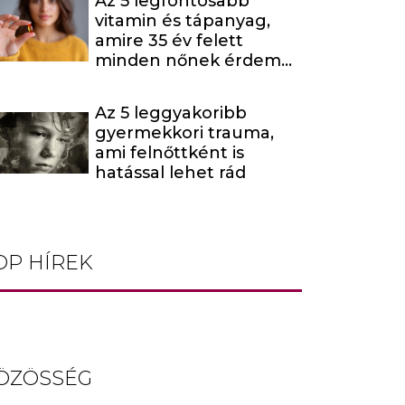
Az 5 legfontosabb
fel
vitamin és tápanyag,
amire 35 év felett
minden nőnek érdemes
odafigyelnie
Az 5 leggyakoribb
gyermekkori trauma,
ami felnőttként is
hatással lehet rád
OP HÍREK
ÖZÖSSÉG