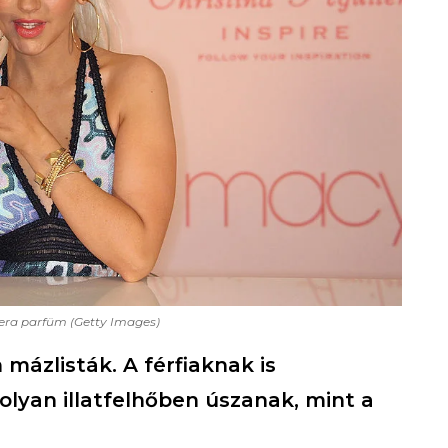
lera parfüm (Getty Images)
mázlisták. A férfiaknak is
lyan illatfelhőben úszanak, mint a