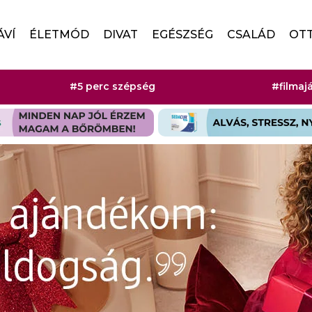
ÁVÍ
ÉLETMÓD
DIVAT
EGÉSZSÉG
CSALÁD
OT
#5 perc szépség
#filmaj