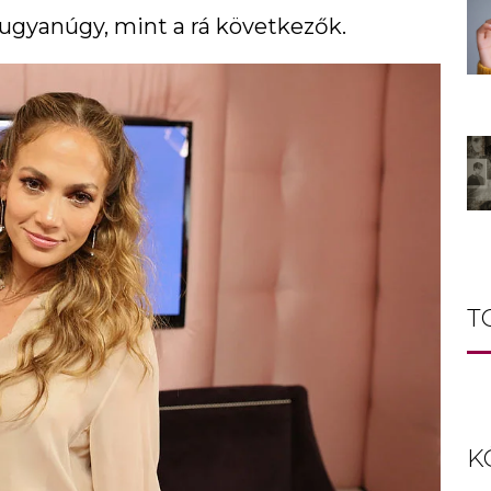
 ugyanúgy, mint a rá következők.
T
K