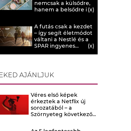
nemcsak a külsődre,
hanem a belsődre is
hat (x)
A futás csak a kezdet
– így segít életmódot
váltani a Nestlé és a
SPAR ingyenes
programja (X)
EKED AJÁNLJUK
Véres első képek
érkeztek a Netflix új
sorozatából – a
Szörnyeteg következő
évada egy hírhedt
baltás gyilkost dolgoz