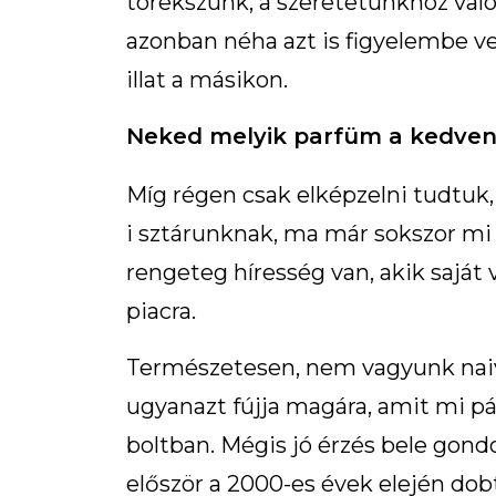
törekszünk, a szeretetünkhöz val
azonban néha azt is figyelembe v
illat a másikon.
Neked melyik parfüm a kedve
Míg régen csak elképzelni tudtuk,
i sztárunknak, ma már sokszor m
rengeteg híresség van, akik saját
piacra.
Természetesen, nem vagyunk naiv
ugyanazt fújja magára, amit mi pá
boltban. Mégis jó érzés bele gondo
először a 2000-es évek elején dob