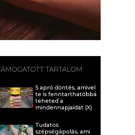
TÁMOGATOTT TARTALOM
5 apró döntés, amivel
te is fenntarthatóbbá
teheted a
mindennapjaidat (X)
Tudatos
szépségápolás, ami