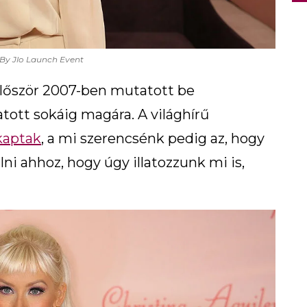
By Jlo Launch Event
lőször 2007-ben mutatott be
tott sokáig magára. A világhírű
 kaptak
, a mi szerencsénk pedig az, hogy
i ahhoz, hogy úgy illatozzunk mi is,