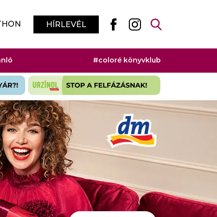
THON
HÍRLEVÉL
ánló
#coloré könyvklub