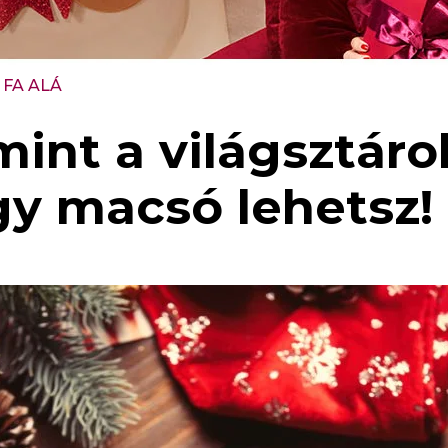
 FA ALÁ
mint a világsztárok
gy macsó lehetsz!