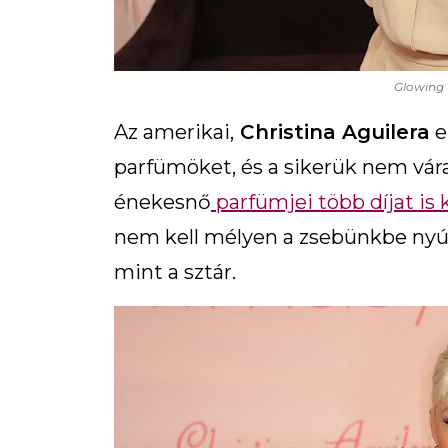
Glowing 
Az amerikai,
Christina Aguilera
e
parfümöket, és a sikerük nem vára
énekesnő
parfümjei több díjat is
nem kell mélyen a zsebünkbe nyúln
mint a sztár.