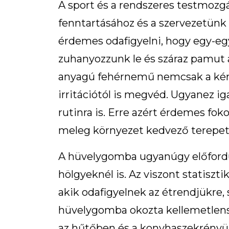
A sport és a rendszeres testmozgá
fenntartásához és a szervezetünk
érdemes odafigyelni, hogy egy-e
zuhanyozzunk le és száraz pamut 
anyagú fehérnemű nemcsak a kén
irritációtól is megvéd. Ugyanez iga
rutinra is. Erre azért érdemes fok
meleg környezet kedvező terepet
A hüvelygomba ugyanúgy előfordul
hölgyeknél is. Az viszont statiszt
akik odafigyelnek az étrendjükre, 
hüvelygomba okozta kellemetlens
az hűtőben és a konyhaszekrényü