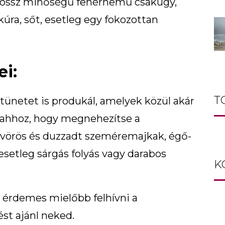
a rossz minőségű fehérnemű csakúgy,
úra, sőt, esetleg egy fokozottan
i:
T
ünetet is produkál, amelyek közül akár
 ahhoz, hogy megnehezítse a
 vörös és duzzadt szeméremajkak, égő-
esetleg sárgás folyás vagy darabos
K
, érdemes mielőbb felhívni a
ést ajánl neked.