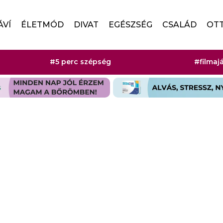
ÁVÍ
ÉLETMÓD
DIVAT
EGÉSZSÉG
CSALÁD
OT
#5 perc szépség
#filmaj