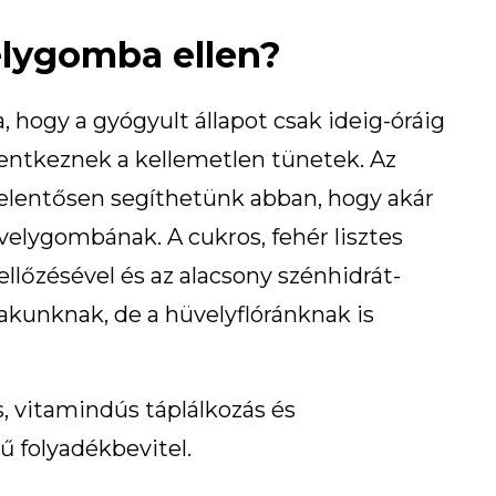
elygomba ellen?
, hogy a gyógyult állapot csak ideig-óráig
elentkeznek a kellemetlen tünetek. Az
elentősen segíthetünk abban, hogy akár
lygombának. A cukros, fehér lisztes
llőzésével és az alacsony szénhidrát-
akunknak, de a hüvelyflóránknak is
, vitamindús táplálkozás és
 folyadékbevitel.