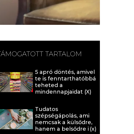
TÁMOGATOTT TARTALOM
5 apró döntés, amivel
te is fenntarthatóbbá
teheted a
mindennapjaidat (X)
Tudatos
szépségápolás, ami
nemcsak a külsődre,
hanem a belsődre is