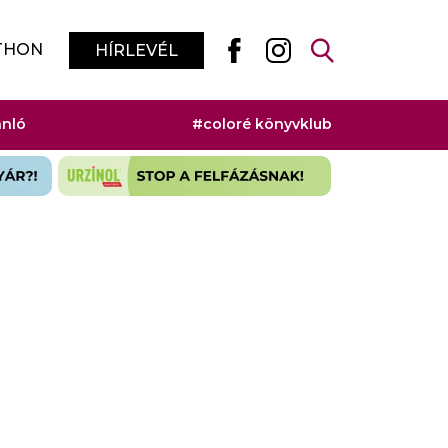
THON
HÍRLEVÉL
ánló
#coloré könyvklub