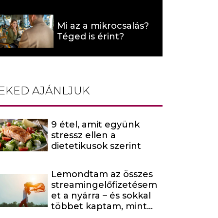
hat (x)
Mi az a mikrocsalás?
Téged is érint?
EKED AJÁNLJUK
9 étel, amit együnk
stressz ellen a
dietetikusok szerint
Lemondtam az összes
streamingelőfizetésem
et a nyárra – és sokkal
többet kaptam, mint
amire számítottam