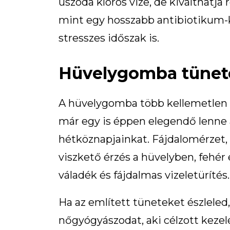
uszoda klóros vize, de kiválthatj
mint egy hosszabb antibiotikum-k
stresszes időszak is.
Hüvelygomba tünete
A hüvelygomba több kellemetlen t
már egy is éppen elegendő lenne
hétköznapjainkat. Fájdalomérzet,
viszkető érzés a hüvelyben, fehér 
váladék és fájdalmas vizeletürítés.
Ha az említett tüneteket észleled
nőgyógyászodat, aki célzott kezel