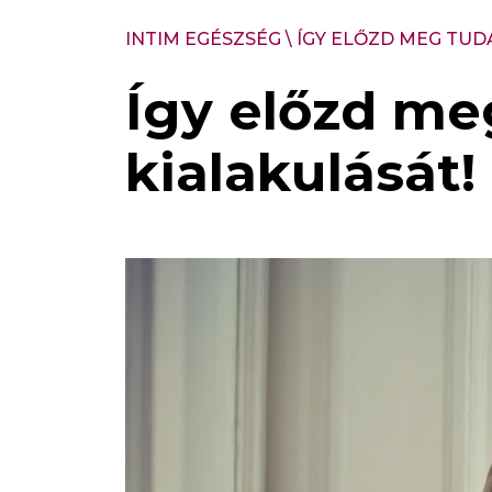
INTIM EGÉSZSÉG
\
ÍGY ELŐZD MEG TU
Így előzd m
kialakulását!