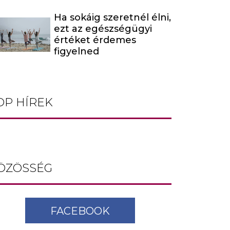
Ha sokáig szeretnél élni,
ezt az egészségügyi
értéket érdemes
figyelned
OP HÍREK
ÖZÖSSÉG
FACEBOOK