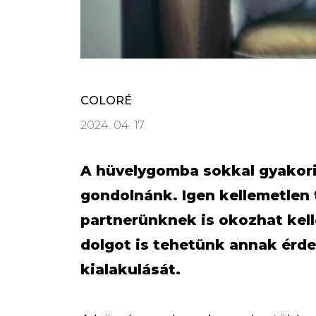
COLORÉ
2024. 04. 17.
A hüvelygomba sokkal gyakori
gondolnánk. Igen kellemetlen 
partnerünknek is okozhat kel
dolgot is tehetünk annak érd
kialakulását.