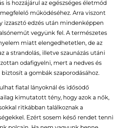
s is hozzájárul az egészséges életmód
 megfelelő működéséhez. Arra viszont
gy izzasztó edzés után mindenképpen
alsóneműt vegyünk fel. A természetes
yelem miatt elengedhetetlen, de az
z a strandolás, illetve szaunázás utáni
ozottan odafigyelni, mert a nedves és
 biztosít a gombák szaporodásához.
hat fiatal lányoknál és idősödő
ikailag kimutatott tény, hogy azok a nők,
sokkal ritkábban találkoznak a
égekkel. Ezért sosem késő rendet tenni
nk polcain. Ha nem vagyunk benne