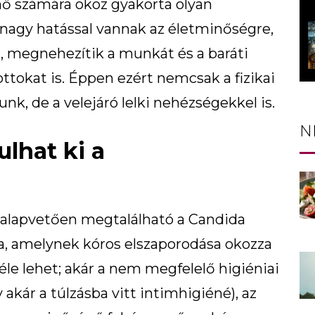
ő számára okoz gyakorta olyan
nagy hatással vannak az életminőségre,
, megnehezítik a munkát és a baráti
ottokat is. Éppen ezért nemcsak a fizikai
k, de a velejáró lelki nehézségekkel is.
N
lhat ki a
 alapvetően megtalálható a Candida
a, amelynek kóros elszaporodása okozza
le lehet; akár a nem megfelelő higiéniai
akár a túlzásba vitt intimhigiéné), az