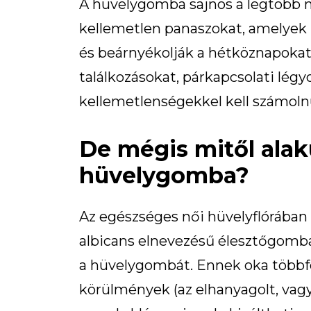
A hüvelygomba sajnos a legtöbb n
kellemetlen panaszokat, amelyek 
és beárnyékolják a hétköznapokat
találkozásokat, párkapcsolati légy
kellemetlenségekkel kell számolnun
De mégis mitől alaku
hüvelygomba?
Az egészséges női hüvelyflórában
albicans elnevezésű élesztőgomb
a hüvelygombát. Ennek oka többfé
körülmények (az elhanyagolt, vagy 