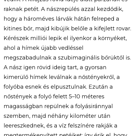
raknak petét. A nászrepülés azzal kezdődik,
hogy a hároméves lárvák hátán felreped a
kitines bőr, majd kibújik belőle a kifejlett rovar.
Kérészek milliói lepik el ilyenkor a környéket,
ahol a hímek újabb vedléssel
megszabadulnak a szubimaginális bőrüktől is.
A nász igen rövid ideig tart, a gyorsan
kimerülő hímek leválnak a nőstényekről, a
folyóba esnek és elpusztulnak. Ezután a
nőstények a folyó felett 5–10 méteres
magasságban repülnek a folyásiránnyal
szemben, majd néhány kilométer után
leereszkednek, és a víz felszínére rakják a
megtermékenyített petéiket: így érik el, hogy