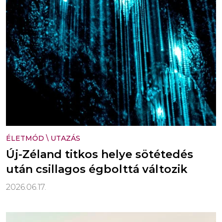
ÉLETMÓD
\
UTAZÁS
Új-Zéland titkos helye sötétedés
után csillagos égbolttá változik
2026.06.17.