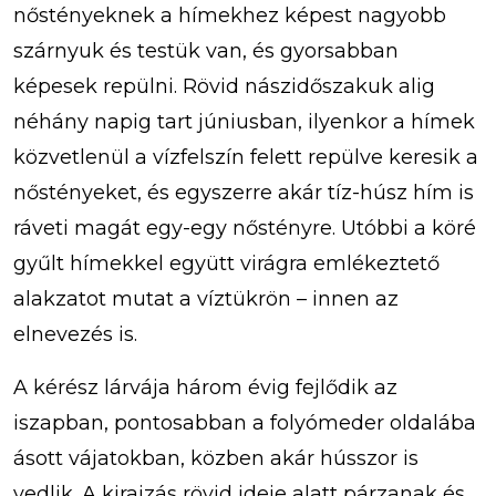
nőstényeknek a hímekhez képest nagyobb
szárnyuk és testük van, és gyorsabban
képesek repülni. Rövid nászidőszakuk alig
néhány napig tart júniusban, ilyenkor a hímek
közvetlenül a vízfelszín felett repülve keresik a
nőstényeket, és egyszerre akár tíz-húsz hím is
ráveti magát egy-egy nőstényre. Utóbbi a köré
gyűlt hímekkel együtt virágra emlékeztető
alakzatot mutat a víztükrön – innen az
elnevezés is.
A kérész lárvája három évig fejlődik az
iszapban, pontosabban a folyómeder oldalába
ásott vájatokban, közben akár hússzor is
vedlik. A kirajzás rövid ideje alatt párzanak és