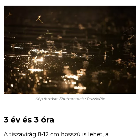
Kép forrása: Shutterstock / PuzzlePix
3 év és 3 óra
A tiszavirág 8-12 cm hosszú is lehet, a