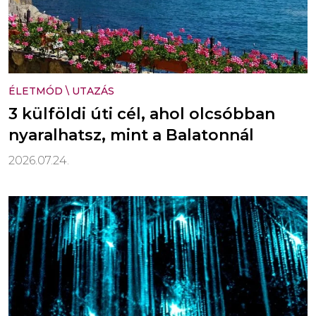
ÉLETMÓD
\
UTAZÁS
3 külföldi úti cél, ahol olcsóbban
nyaralhatsz, mint a Balatonnál
2026.07.24.