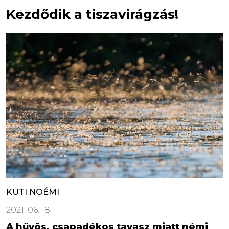
Kezdődik a tiszavirágzás!
KUTI NOÉMI
2021. 06. 18.
A hűvös, csapadékos tavasz miatt némi