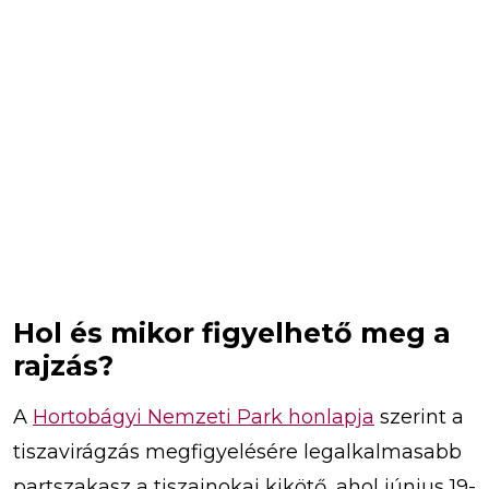
Hol és mikor figyelhető meg a
rajzás?
A
Hortobágyi Nemzeti Park honlapja
szerint a
tiszavirágzás megfigyelésére legalkalmasabb
partszakasz a tiszainokai kikötő, ahol június 19-