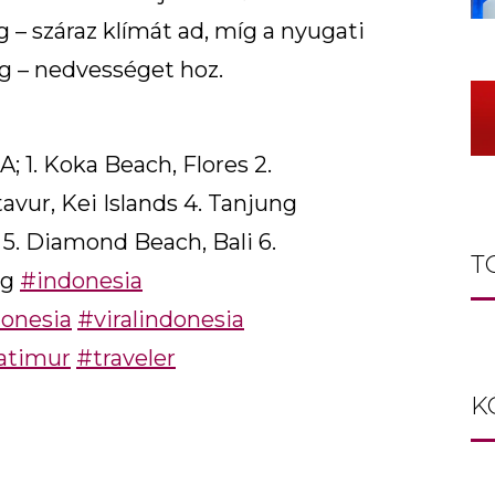
– száraz klímát ad, míg a nyugati
 – nedvességet hoz.
1. Koka Beach, Flores 2.
tavur, Kei Islands 4. Tanjung
5. Diamond Beach, Bali 6.
T
ng
#indonesia
onesia
#viralindonesia
atimur
#traveler
K