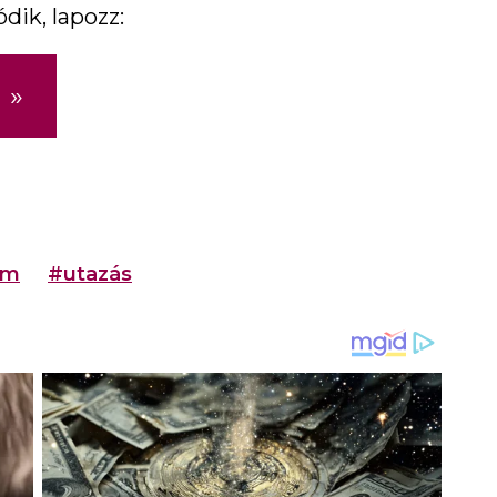
dik, lapozz:
»
em
#utazás