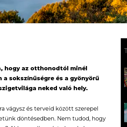
a, hogy az otthonodtól minél
n a sokszínűségre és a gyönyörű
zigetvilága neked való hely.
ra vágysz és terveid között szerepel
hetünk döntésedben. Nem tudod, hogy