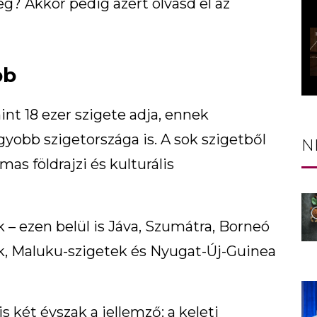
g? Akkor pedig azért olvasd el az
bb
nt 18 ezer szigete adja, ennek
yobb szigetországa is. A sok szigetből
N
mas földrajzi és kulturális
 – ezen belül is Jáva, Szumátra, Borneó
ek, Maluku-szigetek és Nyugat-Új-Guinea
is két évszak a jellemző: a keleti