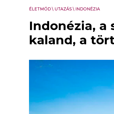
ÉLETMÓD
\
UTAZÁS
\
INDONÉZIA
Indonézia, a 
kaland, a tö