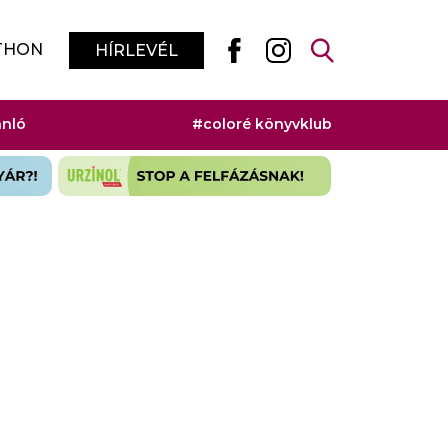
THON
HÍRLEVÉL
ánló
#coloré könyvklub