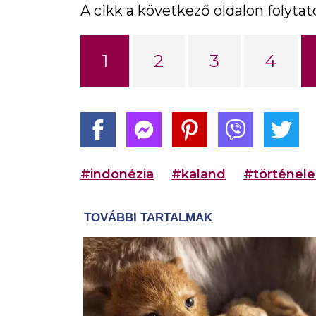
A cikk a következő oldalon folytató
1
2
3
4
#indonézia
#kaland
#történel