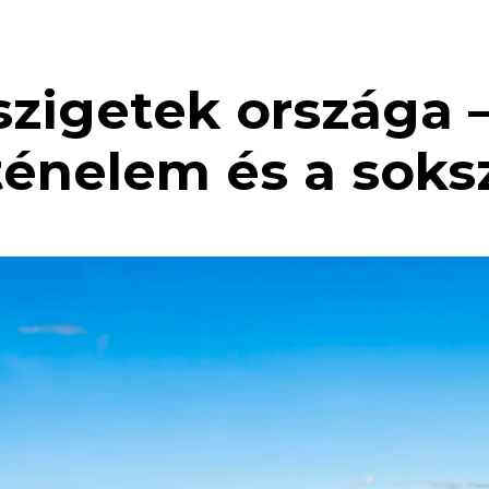
szigetek országa 
rténelem és a sok