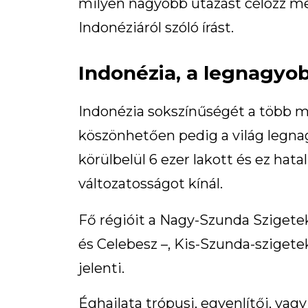
milyen nagyobb utazást célozz me
Indonéziáról szóló írást.
Indonézia, a legnagyo
Indonézia sokszínűségét a több mi
köszönhetően pedig a világ legnag
körülbelül 6 ezer lakott és ez hatal
változatosságot kínál.
Fő régióit a Nagy-Szunda Szigetek
és Celebesz –, Kis-Szunda-sziget
jelenti.
Éghajlata trópusi, egyenlítői, vagy