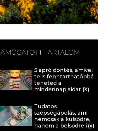
TÁMOGATOTT TARTALOM
5 apró döntés, amivel
te is fenntarthatóbbá
teheted a
mindennapjaidat (X)
Tudatos
szépségápolás, ami
nemcsak a külsődre,
hanem a belsődre is