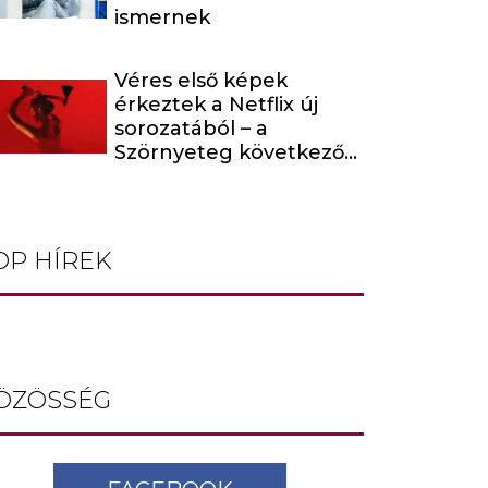
ismernek
Véres első képek
érkeztek a Netflix új
sorozatából – a
Szörnyeteg következő
évada egy hírhedt
baltás gyilkost dolgoz
fel
OP HÍREK
ÖZÖSSÉG