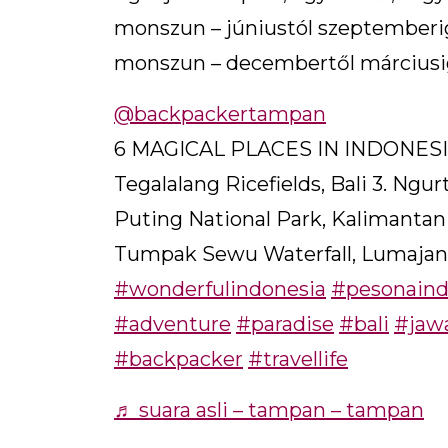
monszun – júniustól szeptemberig 
monszun – decembertől márciusig
@backpackertampan
6 MAGICAL PLACES IN INDONESIA; 
Tegalalang Ricefields, Bali 3. Ngur
Puting National Park, Kalimantan 
Tumpak Sewu Waterfall, Lumaja
#wonderfulindonesia
#pesonaind
#adventure
#paradise
#bali
#jaw
#backpacker
#travellife
♬ suara asli – tampan – tampan