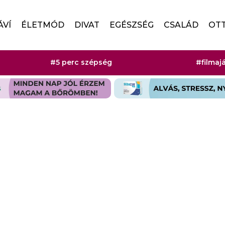
ÁVÍ
ÉLETMÓD
DIVAT
EGÉSZSÉG
CSALÁD
OT
#5 perc szépség
#filmaj