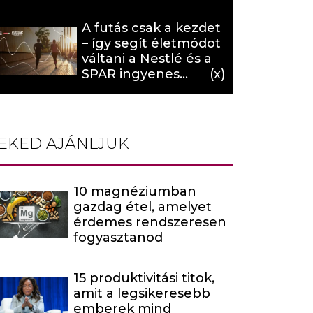
hat (x)
A futás csak a kezdet
– így segít életmódot
váltani a Nestlé és a
SPAR ingyenes
programja (X)
EKED AJÁNLJUK
10 magnéziumban
gazdag étel, amelyet
érdemes rendszeresen
fogyasztanod
15 produktivitási titok,
amit a legsikeresebb
emberek mind