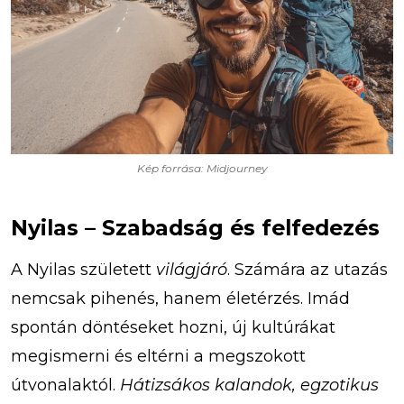
Kép forrása: Midjourney
Nyilas – Szabadság és felfedezés
A Nyilas született
világjáró
. Számára az utazás
nemcsak pihenés, hanem életérzés. Imád
spontán döntéseket hozni, új kultúrákat
megismerni és eltérni a megszokott
útvonalaktól.
Hátizsákos kalandok, egzotikus