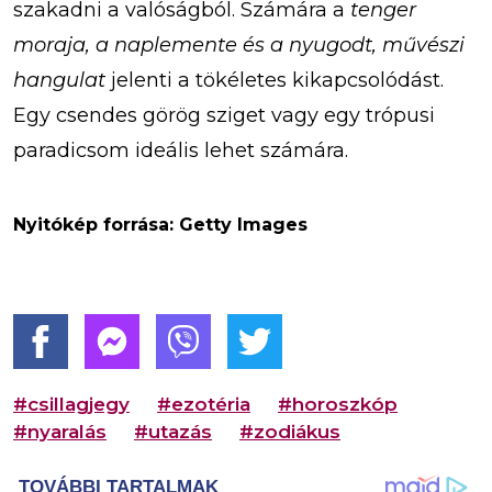
szakadni a valóságból. Számára a
tenger
moraja, a naplemente és a nyugodt, művészi
hangulat
jelenti a tökéletes kikapcsolódást.
Egy csendes görög sziget vagy egy trópusi
paradicsom ideális lehet számára.
Nyitókép forrása: Getty Images
#csillagjegy
#ezotéria
#horoszkóp
#nyaralás
#utazás
#zodiákus