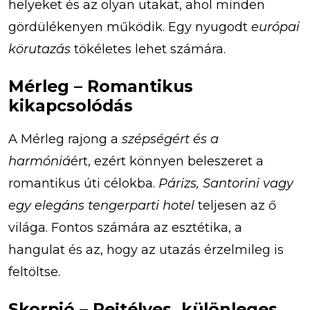
helyeket és az olyan utakat, ahol minden
gördülékenyen működik. Egy nyugodt
európai
körutazás
tökéletes lehet számára.
Mérleg – Romantikus
kikapcsolódás
A Mérleg rajong a
szépségért és a
harmóniá
ért, ezért könnyen beleszeret a
romantikus úti célokba.
Párizs, Santorini vagy
egy elegáns tengerparti hotel
teljesen az ő
világa. Fontos számára az esztétika, a
hangulat és az, hogy az utazás érzelmileg is
feltöltse.
Skorpió – Rejtélyes, különleges