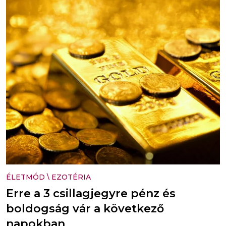
ÉLETMÓD
\
EZOTÉRIA
Erre a 3 csillagjegyre pénz és
boldogság vár a következő
napokban