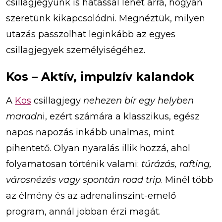
csillagjegyünk is hatással lehet arra, hogyan
szeretünk kikapcsolódni. Megnéztük, milyen
utazás passzolhat leginkább az egyes
csillagjegyek személyiségéhez.
Kos – Aktív, impulzív kalandok
A
Kos
csillagjegy
nehezen bír egy helyben
maradn
i, ezért számára a klasszikus, egész
napos napozás inkább unalmas, mint
pihentető. Olyan nyaralás illik hozzá, ahol
folyamatosan történik valami:
túrázás, rafting,
városnézés vagy spontán road trip
. Minél több
az élmény és az adrenalinszint-emelő
program, annál jobban érzi magát.