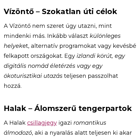
Vízöntő – Szokatlan úti célok
A Vízöntő nem szeret úgy utazni, mint
mindenki más. Inkább választ
különleges
helyek
et, alternatív programokat vagy kevésbé
felkapott országokat. Egy
izlandi körút, egy
digitális nomád életérzés vagy egy
ökoturisztikai utazás
teljesen passzolhat
hozzá.
Halak – Álomszerű tengerpartok
A Halak
csillagjegy
igazi
romantikus
álmodozó
, aki a nyaralás alatt teljesen ki akar