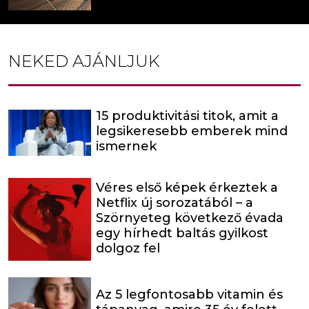
NEKED AJÁNLJUK
15 produktivitási titok, amit a
legsikeresebb emberek mind
ismernek
Véres első képek érkeztek a
Netflix új sorozatából – a
Szörnyeteg következő évada
egy hírhedt baltás gyilkost
dolgoz fel
Az 5 legfontosabb vitamin és