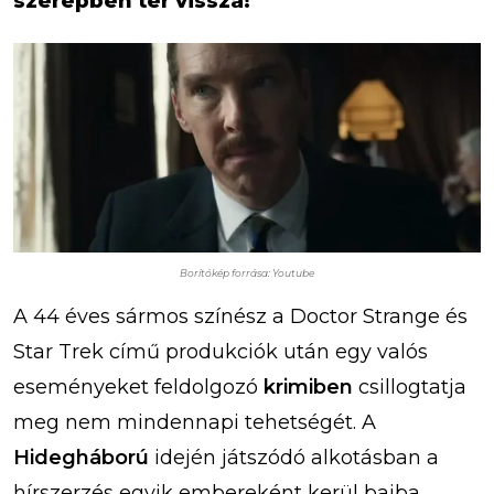
szerepben tér vissza!
Borítókép forrása: Youtube
A 44 éves sármos színész a Doctor Strange és
Star Trek című produkciók után egy valós
eseményeket feldolgozó
krimiben
csillogtatja
meg nem mindennapi tehetségét. A
Hidegháború
idején játszódó alkotásban a
hírszerzés egyik embereként kerül bajba,