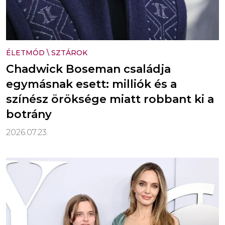
ÉLETMÓD
\
SZTÁROK
Chadwick Boseman családja
egymásnak esett: milliók és a
színész öröksége miatt robbant ki a
botrány
2026.07.23.