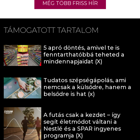
MÉG TÖBB FRISS HÍR
TÁMOGATOTT TARTALOM
5 apró döntés, amivel te is
fenntarthatóbbá teheted a
mindennapjaidat (X)
Tudatos szépségápolás, ami
nemcsak a külsődre, hanem a
belsődre is hat (x)
A futás csak a kezdet – így
segít életmódot váltani a
Nestlé és a SPAR ingyenes
programja (X)