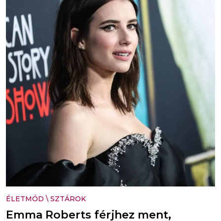
ÉLETMÓD
\
SZTÁROK
Emma Roberts férjhez ment,