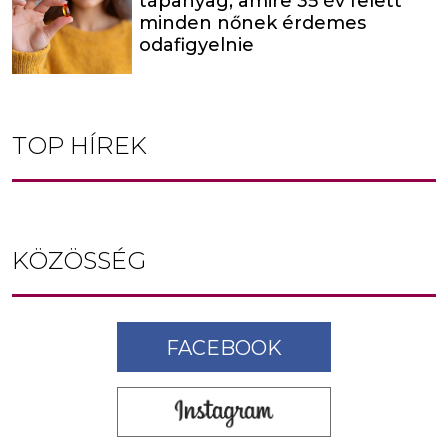
tápanyag, amire 35 év felett
minden nőnek érdemes
odafigyelnie
TOP HÍREK
KÖZÖSSÉG
FACEBOOK