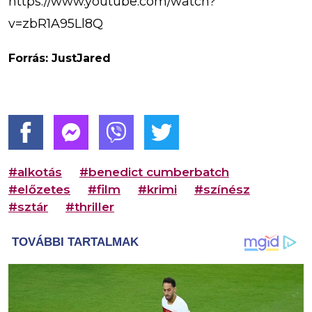
https://www.youtube.com/watch?
v=zbR1A95Ll8Q
Forrás: JustJared
#alkotás
#benedict cumberbatch
#előzetes
#film
#krimi
#színész
#sztár
#thriller