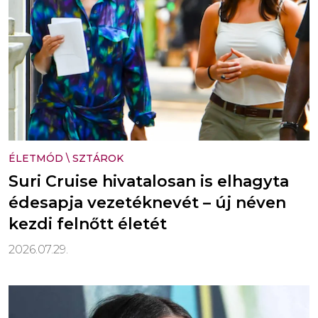
ÉLETMÓD
\
SZTÁROK
Suri Cruise hivatalosan is elhagyta
édesapja vezetéknevét – új néven
kezdi felnőtt életét
2026.07.29.