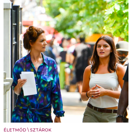
ÉLETMÓD
\
SZTÁROK