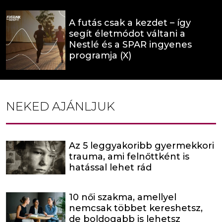
A futás csak a kezdet – így
segít életmódot váltani a
Nestlé és a SPAR ingyenes
programja (X)
NEKED AJÁNLJUK
Az 5 leggyakoribb gyermekkori
trauma, ami felnőttként is
hatással lehet rád
10 női szakma, amellyel
nemcsak többet kereshetsz,
de boldogabb is lehetsz