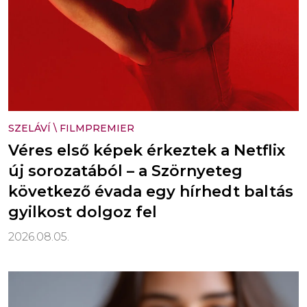
SZELÁVÍ
\
FILMPREMIER
Véres első képek érkeztek a Netflix
új sorozatából – a Szörnyeteg
következő évada egy hírhedt baltás
gyilkost dolgoz fel
2026.08.05.