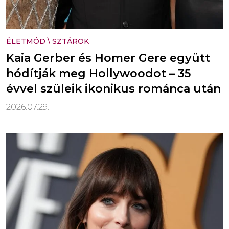
ÉLETMÓD
\
SZTÁROK
Kaia Gerber és Homer Gere együtt
hódítják meg Hollywoodot – 35
évvel szüleik ikonikus románca után
2026.07.29.