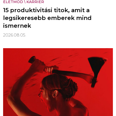
ÉLETMÓD
\
KARRIER
15 produktivitási titok, amit a
legsikeresebb emberek mind
ismernek
2026.08.05.