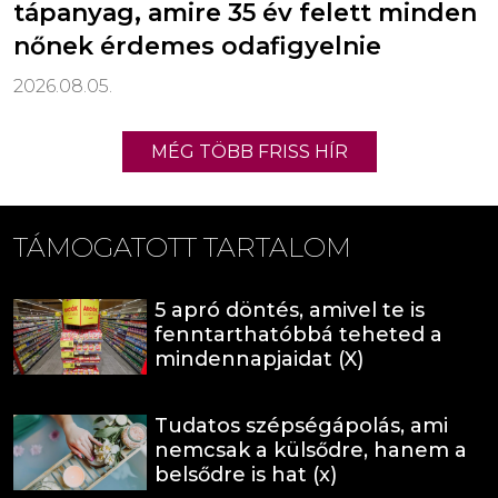
tápanyag, amire 35 év felett minden
nőnek érdemes odafigyelnie
2026.08.05.
MÉG TÖBB FRISS HÍR
TÁMOGATOTT TARTALOM
5 apró döntés, amivel te is
fenntarthatóbbá teheted a
mindennapjaidat (X)
Tudatos szépségápolás, ami
nemcsak a külsődre, hanem a
belsődre is hat (x)