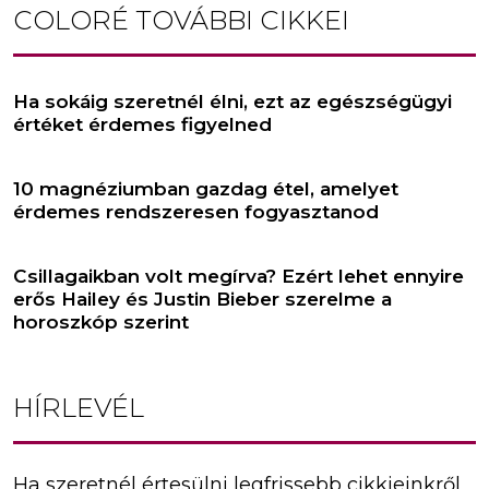
COLORÉ
TOVÁBBI CIKKEI
Ha sokáig szeretnél élni, ezt az egészségügyi
értéket érdemes figyelned
10 magnéziumban gazdag étel, amelyet
érdemes rendszeresen fogyasztanod
Csillagaikban volt megírva? Ezért lehet ennyire
erős Hailey és Justin Bieber szerelme a
horoszkóp szerint
HÍRLEVÉL
Ha szeretnél értesülni legfrissebb cikkjeinkről,