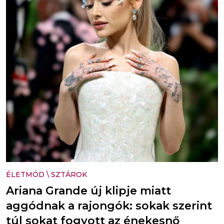
ÉLETMÓD
\
SZTÁROK
Ariana Grande új klipje miatt
aggódnak a rajongók: sokak szerint
túl sokat fogyott az énekesnő