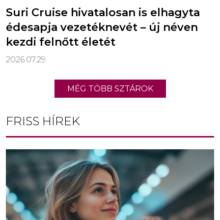
Suri Cruise hivatalosan is elhagyta
édesapja vezetéknevét – új néven
kezdi felnőtt életét
2026.07.29.
MÉG TÖBB SZTÁROK
FRISS HÍREK