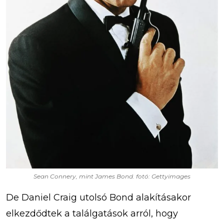
Sean Connery, mint James Bond. fotó: Gettyimages
De Daniel Craig utolsó Bond alakításakor
elkezdődtek a találgatások arról, hogy