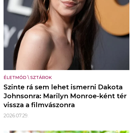
ÉLETMÓD
\
SZTÁROK
Szinte rá sem lehet ismerni Dakota
Johnsonra: Marilyn Monroe-ként tér
vissza a filmvászonra
2026.07.29.