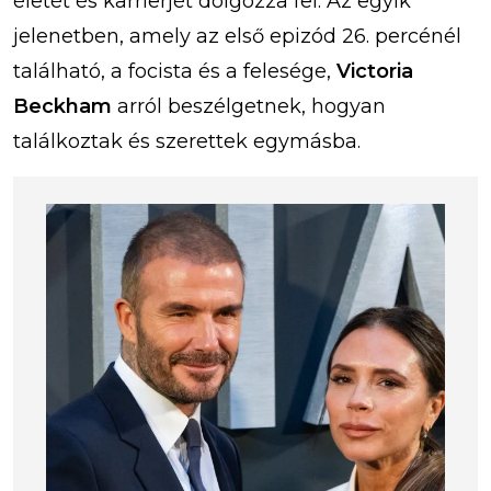
életét és karrierjét dolgozza fel. Az egyik
jelenetben, amely az első epizód 26. percénél
található, a focista és a felesége,
Victoria
Beckham
arról beszélgetnek, hogyan
találkoztak és szerettek egymásba.