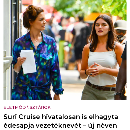
ÉLETMÓD
\
SZTÁROK
Suri Cruise hivatalosan is elhagyta
édesapja vezetéknevét – új néven