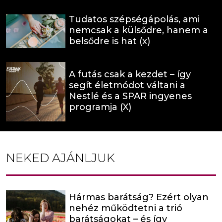
Tudatos szépségápolás, ami
nemcsak a külsődre, hanem a
belsődre is hat (x)
A futás csak a kezdet – így
segít életmódot váltani a
Nestlé és a SPAR ingyenes
programja (X)
NEKED AJÁNLJUK
Hármas barátság? Ezért olyan
nehéz működtetni a trió
barátságokat – és így