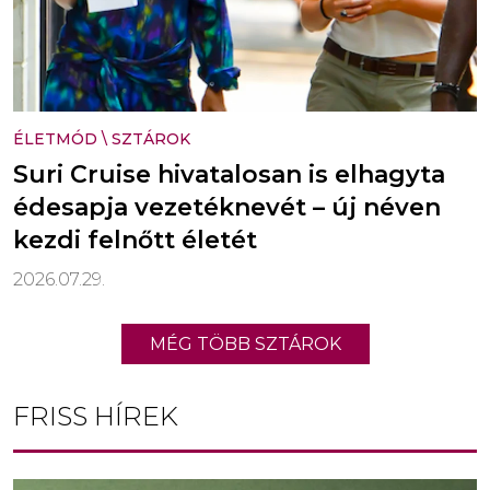
ÉLETMÓD
\
SZTÁROK
Suri Cruise hivatalosan is elhagyta
édesapja vezetéknevét – új néven
kezdi felnőtt életét
2026.07.29.
MÉG TÖBB SZTÁROK
FRISS HÍREK