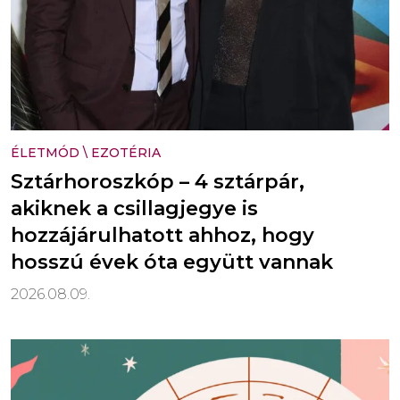
ÉLETMÓD
\
EZOTÉRIA
Sztárhoroszkóp – 4 sztárpár,
akiknek a csillagjegye is
hozzájárulhatott ahhoz, hogy
hosszú évek óta együtt vannak
2026.08.09.