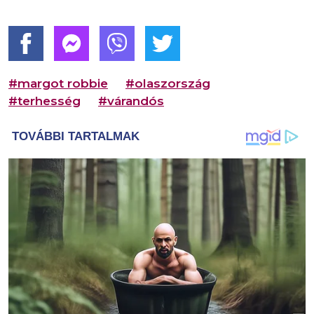
#margot robbie
#olaszország
#terhesség
#várandós