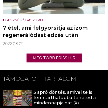
EGÉSZSÉG
\
GASZTRO
7 étel, ami felgyorsítja az izom
regenerálódást edzés után
2026.08.09.
MÉG TÖBB FRISS HÍR
TÁMOGATOTT TARTALOM
5 apró döntés, amivel te is
fenntarthatóbbá teheted a
mindennapjaidat (X)