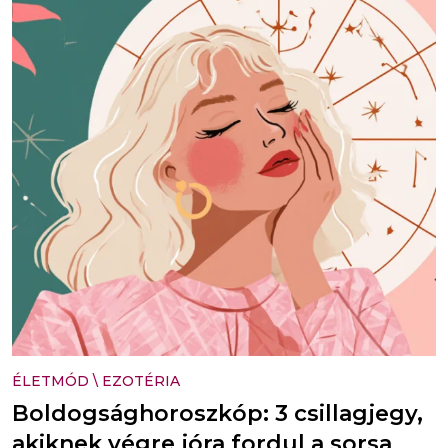
ÉLETMÓD
\
EZOTÉRIA
Boldogsághoroszkóp: 3 csillagjegy,
akiknek végre jóra fordul a sorsa