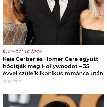
ÉLETMÓD
\
SZTÁROK
Kaia Gerber és Homer Gere együtt
hódítják meg Hollywoodot – 35
évvel szüleik ikonikus románca után
2026.07.29.