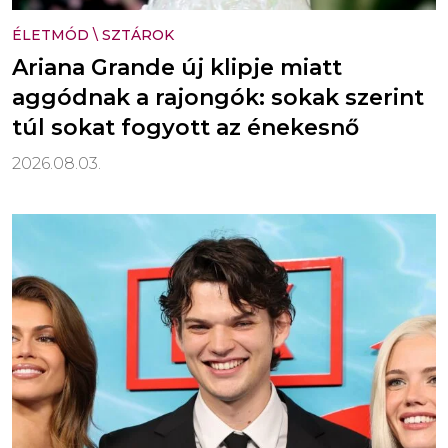
ÉLETMÓD
\
SZTÁROK
Ariana Grande új klipje miatt
aggódnak a rajongók: sokak szerint
túl sokat fogyott az énekesnő
2026.08.03.