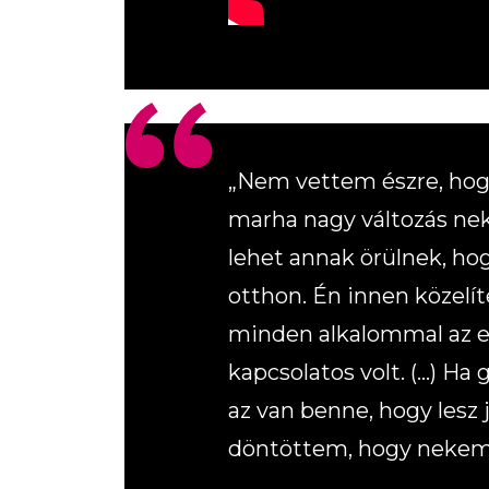
„Nem vettem észre, hogy
marha nagy változás nek
lehet annak örülnek, ho
otthon. Én innen közel
minden alkalommal az el
kapcsolatos volt. (…) Ha
az van benne, hogy lesz
döntöttem, hogy nekem 