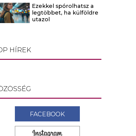
Ezekkel spórolhatsz a
legtöbbet, ha külföldre
utazol
OP HÍREK
ÖZÖSSÉG
FACEBOOK