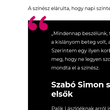
A színész elárulta, hogy napi szin
„Mindennap beszélünk, ta
a kislányom beteg volt,
Szerintem egy ilyen ko
meg, hogy ne legyen szo
mondta el a színész.
Szabó Simon s
elsők
Palik Lászlóéknak arról 