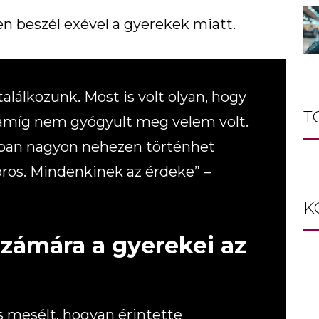
ten beszél exével a gyerekek miatt.
lálkozunk. Most is volt olyan, hogy
T
 amíg nem gyógyult meg velem volt.
rban nagyon nehezen történhet
ros. Mindenkinek az érdeke” –
K
zámára a gyerekei az
is mesélt, hogyan érintette