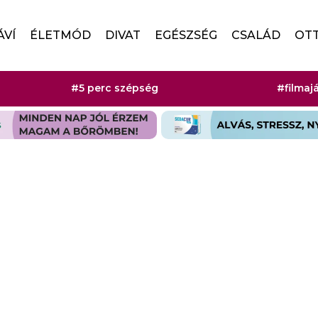
ÁVÍ
ÉLETMÓD
DIVAT
EGÉSZSÉG
CSALÁD
OT
#5 perc szépség
#filmaj