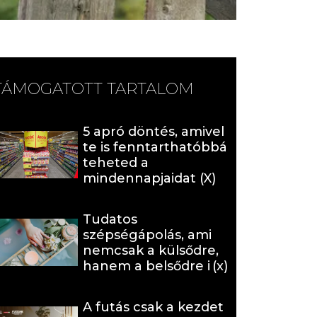
TÁMOGATOTT TARTALOM
5 apró döntés, amivel
te is fenntarthatóbbá
teheted a
mindennapjaidat (X)
Tudatos
szépségápolás, ami
nemcsak a külsődre,
hanem a belsődre is
hat (x)
A futás csak a kezdet