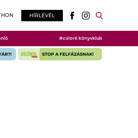
THON
HÍRLEVÉL
ánló
#coloré könyvklub