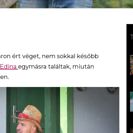
áron ért véget, nem sokkal később
 Edina
egymásra találtak, miután
ben.