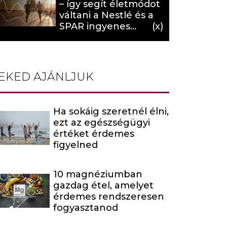
– így segít életmódot
váltani a Nestlé és a
SPAR ingyenes
programja (X)
EKED AJÁNLJUK
Ha sokáig szeretnél élni,
ezt az egészségügyi
értéket érdemes
figyelned
10 magnéziumban
gazdag étel, amelyet
érdemes rendszeresen
fogyasztanod