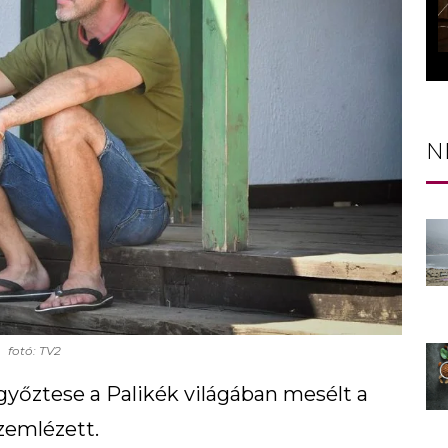
N
fotó: TV2
yőztese a Palikék világában mesélt a
szemlézett.