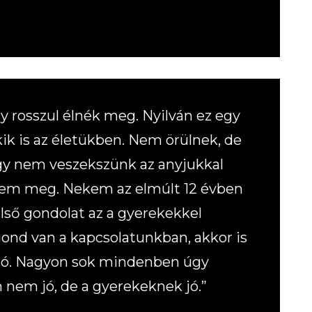
 rosszul élnék meg. Nyilván ez egy
ik is az életükben. Nem örülnek, de
gy nem veszekszünk az anyjukkal
ítem meg. Nekem az elmúlt 12 évben
ső gondolat az a gyerekekkel
 gond van a kapcsolatunkban, akkor is
 jó. Nagyon sok mindenben úgy
nem jó, de a gyerekeknek jó.”