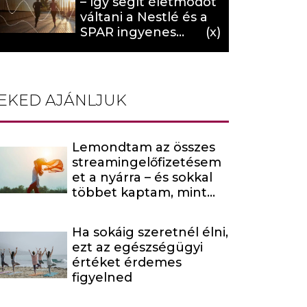
– így segít életmódot
váltani a Nestlé és a
SPAR ingyenes
programja (X)
EKED AJÁNLJUK
Lemondtam az összes
streamingelőfizetésem
et a nyárra – és sokkal
többet kaptam, mint
amire számítottam
Ha sokáig szeretnél élni,
ezt az egészségügyi
értéket érdemes
figyelned