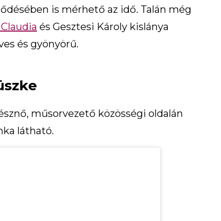
lődésében is mérhető az idő. Talán még
 Claudia
és Gesztesi Károly kislánya
éves és gyönyörű.
büszke
ínésznő, műsorvezető közösségi oldalán
nka látható.