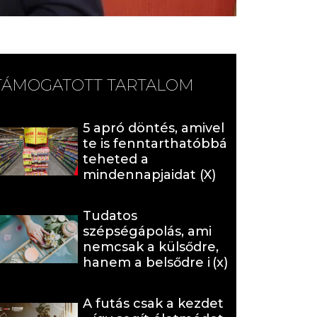
TÁMOGATOTT TARTALOM
5 apró döntés, amivel
te is fenntarthatóbbá
teheted a
mindennapjaidat (X)
Tudatos
szépségápolás, ami
nemcsak a külsődre,
hanem a belsődre is
hat (x)
A futás csak a kezdet