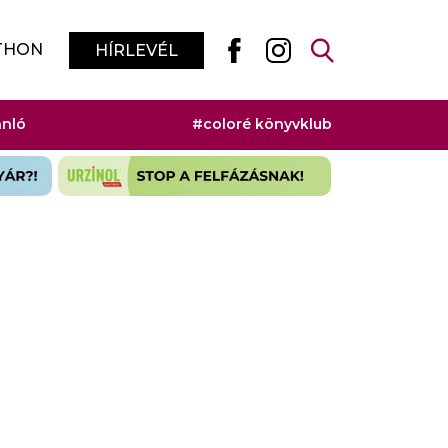
THON
HÍRLEVÉL
ánló
#coloré könyvklub