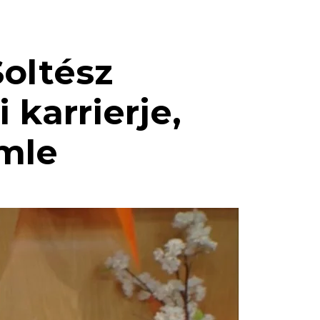
oltész
 karrierje,
emle