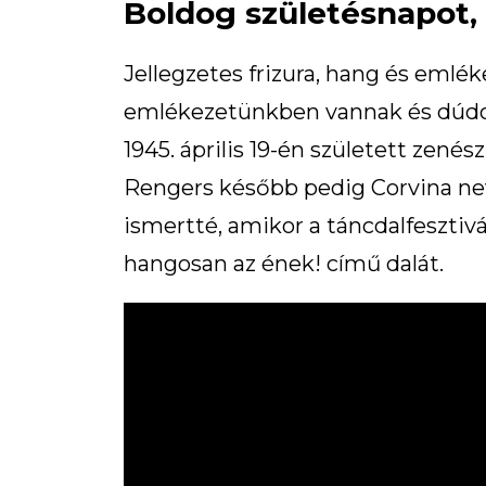
Boldog születésnapot, 
Jellegzetes frizura, hang és emlé
emlékezetünkben vannak és dúdolh
1945. április 19-én született zenés
Rengers később pedig Corvina nev
ismertté, amikor a táncdalfesztivá
hangosan az ének! című dalát.