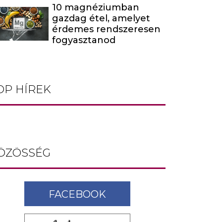
10 magnéziumban
gazdag étel, amelyet
érdemes rendszeresen
fogyasztanod
OP HÍREK
ÖZÖSSÉG
FACEBOOK