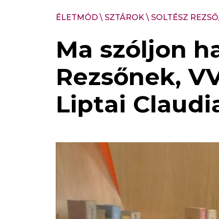
ÉLETMÓD
\
SZTÁROK
\
SOLTÉSZ REZSŐ,
Ma szóljon h
Rezsőnek, VV 
Liptai Claud