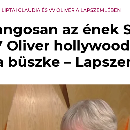
 LIPTAI CLAUDIA ÉS VV OLIVÉR A LAPSZEMLÉBEN
angosan az ének S
Oliver hollywoodi
ia büszke – Lapsz