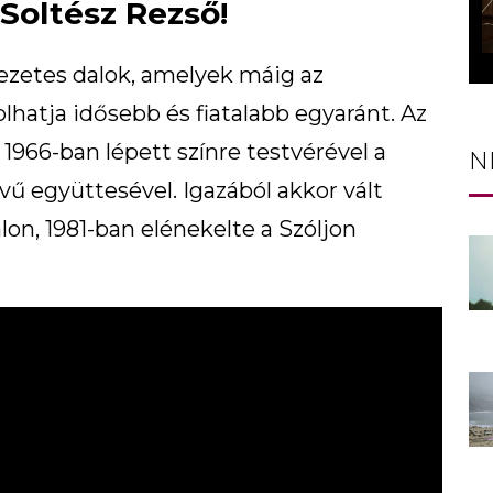
Soltész Rezső!
kezetes dalok, amelyek máig az
atja idősebb és fiatalabb egyaránt. Az
z 1966-ban lépett színre testvérével a
N
ű együttesével. Igazából akkor vált
lon, 1981-ban elénekelte a Szóljon