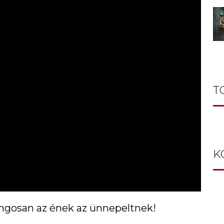
T
K
angosan az ének az ünnepeltnek!