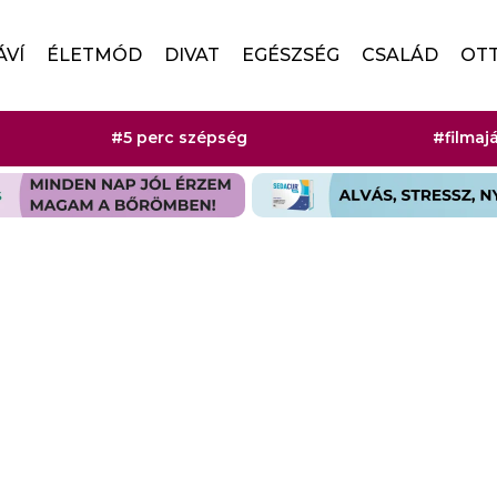
ÁVÍ
ÉLETMÓD
DIVAT
EGÉSZSÉG
CSALÁD
OT
#5 perc szépség
#filmaj