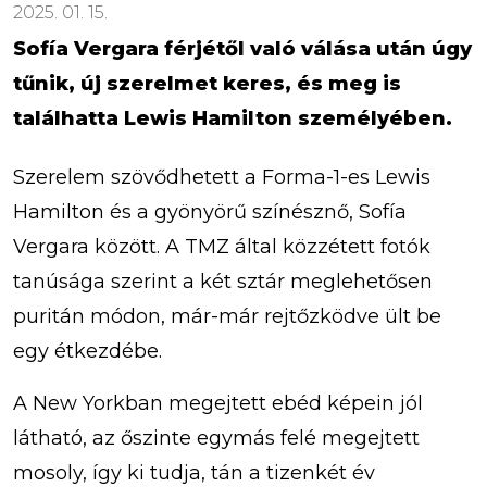
2025. 01. 15.
Sofía Vergara férjétől való válása után úgy
tűnik, új szerelmet keres, és meg is
találhatta Lewis Hamilton személyében.
Szerelem szövődhetett a Forma-1-es Lewis
Hamilton és a gyönyörű színésznő, Sofía
Vergara között. A TMZ által közzétett fotók
tanúsága szerint a két sztár meglehetősen
puritán módon, már-már rejtőzködve ült be
egy étkezdébe.
A New Yorkban megejtett ebéd képein jól
látható, az őszinte egymás felé megejtett
mosoly, így ki tudja, tán a tizenkét év