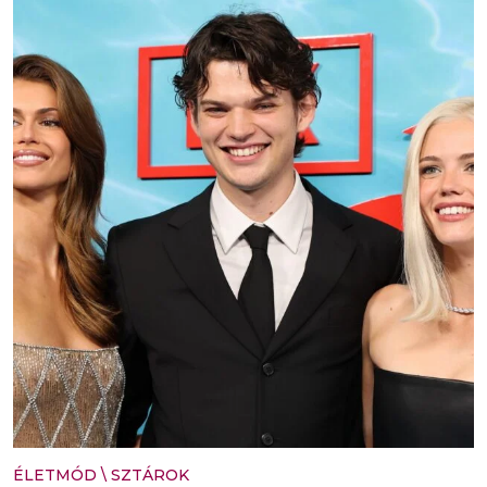
ÉLETMÓD
\
SZTÁROK