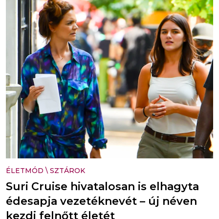
ÉLETMÓD
\
SZTÁROK
Suri Cruise hivatalosan is elhagyta
édesapja vezetéknevét – új néven
kezdi felnőtt életét