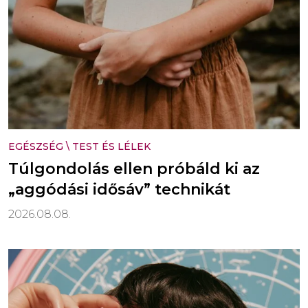
EGÉSZSÉG
\
TEST ÉS LÉLEK
Túlgondolás ellen próbáld ki az
„aggódási idősáv” technikát
2026.08.08.