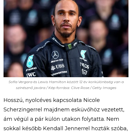
Sofía Vergara és Lewis Hamilton között 12 év korkülönbség van a
színésznő javára / Kép forrása: Clive Rose / Getty Images
Hosszú, nyolcéves kapcsolata Nicole
Scherzingerrel majdnem esküvőhöz vezetett,
ám végül a pár külön utakon folytatta. Nem
sokkal később Kendall Jennerrel hozták szóba,