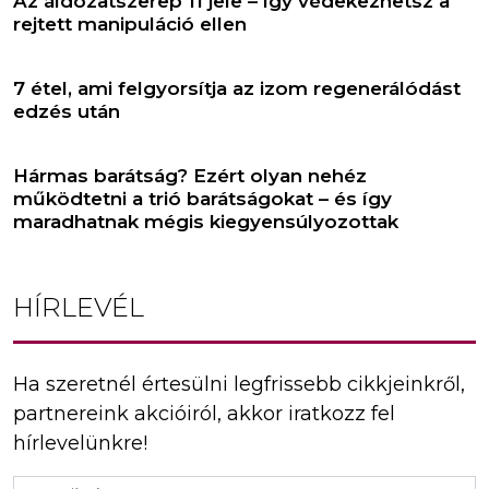
Az áldozatszerep 11 jele – így védekezhetsz a
rejtett manipuláció ellen
7 étel, ami felgyorsítja az izom regenerálódást
edzés után
Hármas barátság? Ezért olyan nehéz
működtetni a trió barátságokat – és így
maradhatnak mégis kiegyensúlyozottak
HÍRLEVÉL
Ha szeretnél értesülni legfrissebb cikkjeinkről,
partnereink akcióiról, akkor iratkozz fel
hírlevelünkre!