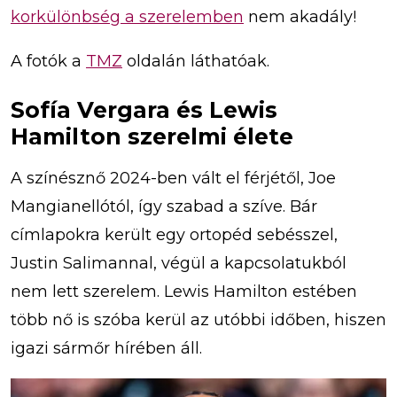
korkülönbség a szerelemben
nem akadály!
A fotók a
TMZ
oldalán láthatóak.
Sofía Vergara és Lewis
Hamilton szerelmi élete
A színésznő 2024-ben vált el férjétől, Joe
Mangianellótól, így szabad a szíve. Bár
címlapokra került egy ortopéd sebésszel,
Justin Salimannal, végül a kapcsolatukból
nem lett szerelem. Lewis Hamilton estében
több nő is szóba kerül az utóbbi időben, hiszen
igazi sármőr hírében áll.