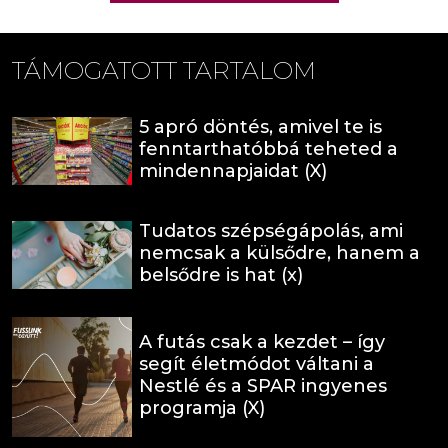
TÁMOGATOTT TARTALOM
5 apró döntés, amivel te is
fenntarthatóbbá teheted a
mindennapjaidat (X)
Tudatos szépségápolás, ami
nemcsak a külsődre, hanem a
belsődre is hat (x)
A futás csak a kezdet – így
segít életmódot váltani a
Nestlé és a SPAR ingyenes
programja (X)