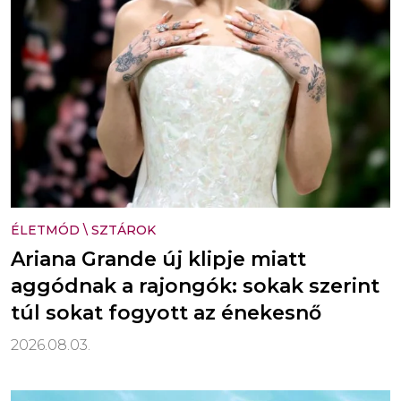
ÉLETMÓD
\
SZTÁROK
Ariana Grande új klipje miatt
aggódnak a rajongók: sokak szerint
túl sokat fogyott az énekesnő
2026.08.03.