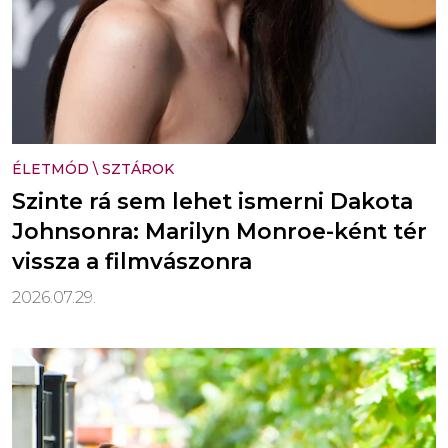
ÉLETMÓD
\
SZTÁROK
Szinte rá sem lehet ismerni Dakota
Johnsonra: Marilyn Monroe-ként tér
vissza a filmvászonra
2026.07.29.