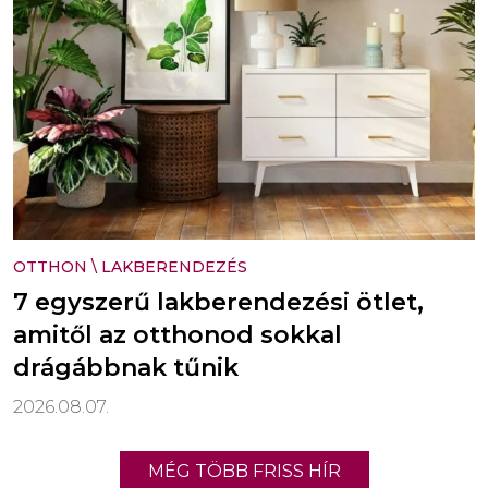
OTTHON
\
LAKBERENDEZÉS
7 egyszerű lakberendezési ötlet,
amitől az otthonod sokkal
drágábbnak tűnik
2026.08.07.
MÉG TÖBB FRISS HÍR