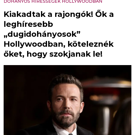
DOHÁNYOS HÍRESSÉGEK HOLLYWOODBAN
Kiakadtak a rajongók! Ők a
leghíresebb
„dugidohányosok”
Hollywoodban, köteleznék
őket, hogy szokjanak le!