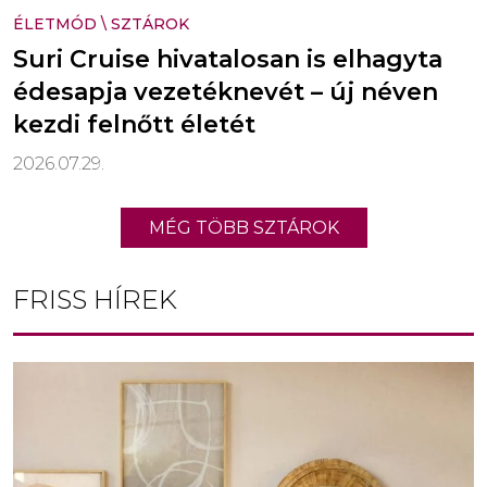
ÉLETMÓD
\
SZTÁROK
Suri Cruise hivatalosan is elhagyta
édesapja vezetéknevét – új néven
kezdi felnőtt életét
2026.07.29.
MÉG TÖBB SZTÁROK
FRISS HÍREK