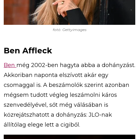
fotó: Gettyimages
Ben Affleck
Ben
még 2002-ben hagyta abba a dohányzást.
Akkoriban naponta elszívott akár egy
csomaggal is. A beszámolók szerint azonban
mégsem tudott végleg leszámolni káros
szenvedélyével, sőt még válásában is
közrejátszhatott a dohányzás: JLO-nak
állítólag elege lett a cigiből.