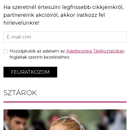
Ha szeretnél értesülni legfrissebb cikkjeinkről,
partnereink akcióiról, akkor iratkozz fel
hírlevelünkre!
Hozzájárulok az adataim az
Adatkezelési Tájékoztatóban
foglaltak szerinti kezeléséhez.
FELIRATKOZOM
SZTÁROK