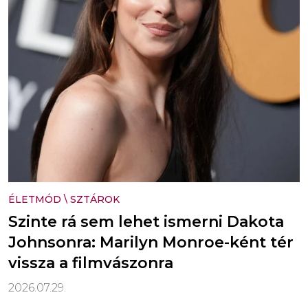
ÉLETMÓD
\
SZTÁROK
Szinte rá sem lehet ismerni Dakota
Johnsonra: Marilyn Monroe-ként tér
vissza a filmvászonra
2026.07.29.