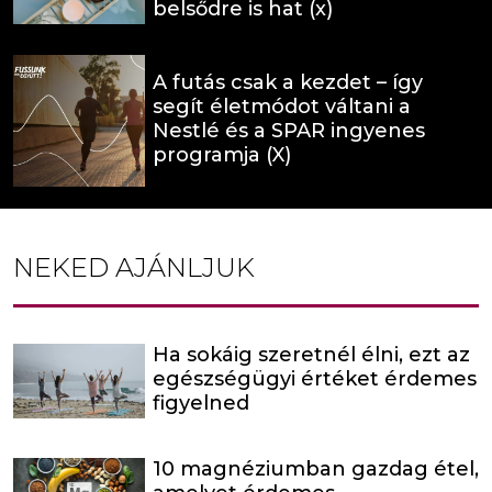
belsődre is hat (x)
A futás csak a kezdet – így
segít életmódot váltani a
Nestlé és a SPAR ingyenes
programja (X)
NEKED AJÁNLJUK
Ha sokáig szeretnél élni, ezt az
egészségügyi értéket érdemes
figyelned
10 magnéziumban gazdag étel,