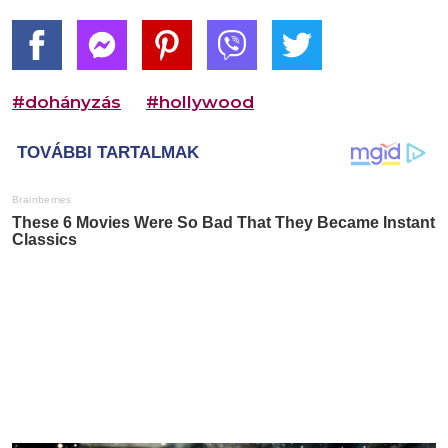
#dohányzás
#hollywood