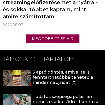
streamingelőfizetésemet a nyárra –
és sokkal többet kaptam, mint
amire számítottam
2026.08.07.
MÉG TÖBB FRISS HÍR
TÁMOGATOTT TARTALOM
5 apró döntés, amivel te is
fenntarthatóbbá teheted a
mindennapjaidat (X)
Tudatos szépségápolás, ami
nemcsak a külsődre, hanem a