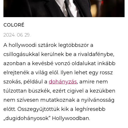
COLORÉ
2024. 06. 29.
A hollywoodi sztárok legtöbbször a
csillogásukkal kerülnek be a rivaldafénybe,
azonban a kevésbé vonzó oldalukat inkább
elrejtenék a világ elől. Ilyen lehet egy rossz
szokás, például a
dohányzás
, amire nem
túlzottan büszkék, ezért cigivel a kezükben
nem szívesen mutatkoznak a nyilvánosság
előtt. Összegyűjtöttük kik a leghíresebb
„dugidohányosok” Hollywoodban.