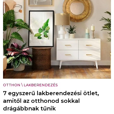
OTTHON
\
LAKBERENDEZÉS
7 egyszerű lakberendezési ötlet,
amitől az otthonod sokkal
drágábbnak tűnik