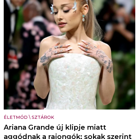
ÉLETMÓD
\
SZTÁROK
Ariana Grande új klipje miatt
aggódnak a rajongók: sokak szerint