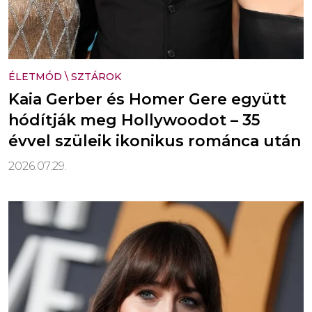
ÉLETMÓD
\
SZTÁROK
Kaia Gerber és Homer Gere együtt
hódítják meg Hollywoodot – 35
évvel szüleik ikonikus románca után
2026.07.29.