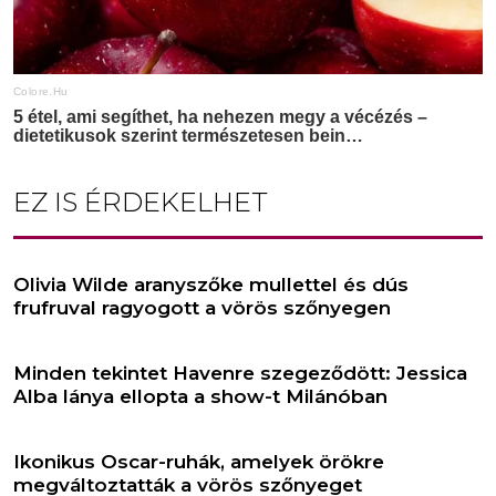
EZ IS ÉRDEKELHET
Olivia Wilde aranyszőke mullettel és dús
frufruval ragyogott a vörös szőnyegen
Minden tekintet Havenre szegeződött: Jessica
Alba lánya ellopta a show-t Milánóban
Ikonikus Oscar-ruhák, amelyek örökre
megváltoztatták a vörös szőnyeget