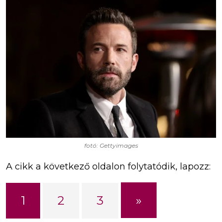
fotó: Gettyimages
A cikk a következő oldalon folytatódik, lapozz:
»
1
2
3