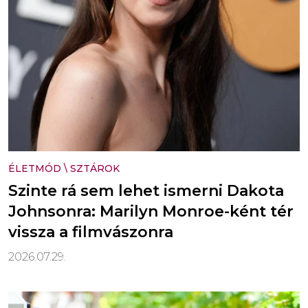
ÉLETMÓD
\
SZTÁROK
Szinte rá sem lehet ismerni Dakota
Johnsonra: Marilyn Monroe-ként tér
vissza a filmvászonra
2026.07.29.