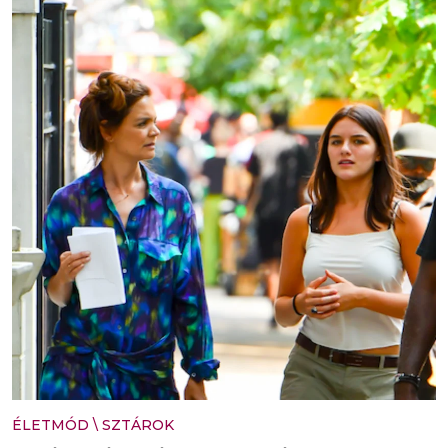
ÉLETMÓD
\
SZTÁROK