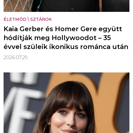
ÉLETMÓD
\
SZTÁROK
Kaia Gerber és Homer Gere együtt
hódítják meg Hollywoodot – 35
évvel szüleik ikonikus románca után
2026.07.29.