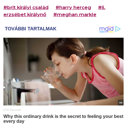
#brit királyi család
#harry herceg
#ii.
erzsébet királynő
#meghan markle