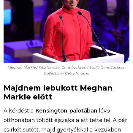
Meghan Markle / Kép forrása: Chris Jackson / Staff / Chris Jackson
Collection / Getty Images
Majdnem lebukott Meghan
Markle előtt
A kérdést a
Kensington-palotában
lévő
otthonában töltött éjszaka alatt tette fel. A pár
csirkét sütött, majd gyertyákkal a kezükben