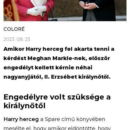
COLORÉ
2023. 08. 23.
Amikor Harry herceg fel akarta tenni a
kérdést Meghan Markle-nek, először
engedélyt kellett kérnie néhai
nagyanyjától, II. Erzsébet királynőtől.
Engedélyre volt szüksége a
királynőtől
Harry herceg
a Spare című könyvében
mesélte el, hogy amikor eldöntötte, hogy