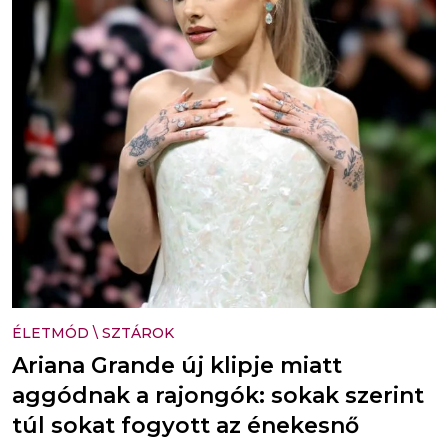
ÉLETMÓD
\
SZTÁROK
Ariana Grande új klipje miatt
aggódnak a rajongók: sokak szerint
túl sokat fogyott az énekesnő