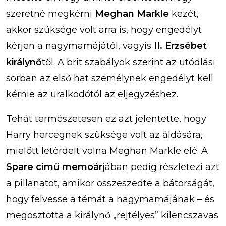
szeretné megkérni
Meghan Markle
kezét,
akkor szüksége volt arra is, hogy engedélyt
kérjen a nagymamájától, vagyis
II. Erzsébet
királynő
től. A brit szabályok szerint az utódlási
sorban az első hat személynek engedélyt kell
kérnie az uralkodótól az eljegyzéshez.
Tehát természetesen ez azt jelentette, hogy
Harry hercegnek szüksége volt az áldására,
mielőtt letérdelt volna Meghan Markle elé. A
Spare című memoár
jában pedig részletezi azt
a pillanatot, amikor összeszedte a bátorságát,
hogy felvesse a témát a nagymamájának – és
megosztotta a királynő „rejtélyes” kilencszavas