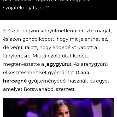
szójátékot játszott?
Először nagyon kényelmetlenül érezte magát,
és azon gondolkodott, hogy mit jelenthet ez,
de végül rájött, hogy engedélyt kapott a
lánykérésre. Miután zöld utat kapott,
megterveztette a
jegygyűrű
t. Az aranygyűrű
elkészítéséhez két gyémántot
Diana
hercegné
gyűjteményéből használt és egyet,
amelyet Botswanából szerzett.