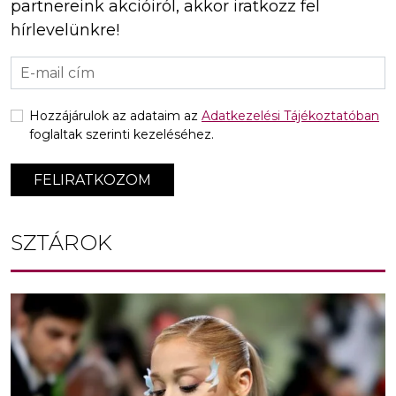
partnereink akcióiról, akkor iratkozz fel
hírlevelünkre!
Hozzájárulok az adataim az
Adatkezelési Tájékoztatóban
foglaltak szerinti kezeléséhez.
FELIRATKOZOM
SZTÁROK