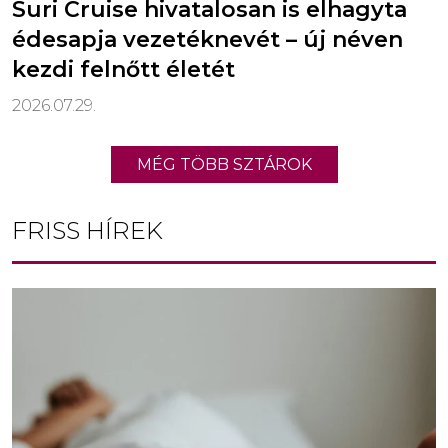
Suri Cruise hivatalosan is elhagyta
édesapja vezetéknevét – új néven
kezdi felnőtt életét
2026.07.29.
MÉG TÖBB SZTÁROK
FRISS HÍREK