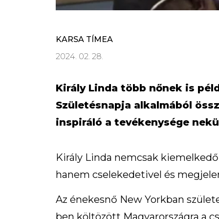
KARSA TÍMEA
2024. 02. 28.
Király Linda több nőnek is pél
Születésnapja alkalmából össz
inspiráló a tevékenysége nek
Király Linda nemcsak kiemelkedő 
hanem cselekedetivel és megjelen
Az énekesnő New Yorkban születe
ben költözött Magyarországra a cs