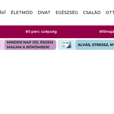
ÁVÍ
ÉLETMÓD
DIVAT
EGÉSZSÉG
CSALÁD
OT
#5 perc szépség
#filmaj