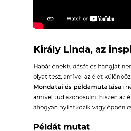
Király Linda, az insp
Habár énektudását és hangját ne
olyat tesz, amivel az élet különböz
Mondatai és példamutatása
meg
amivel tud azonosulni, hiszen az 
ahogyan nyilatkozik vagy éppen cs
Példát mutat