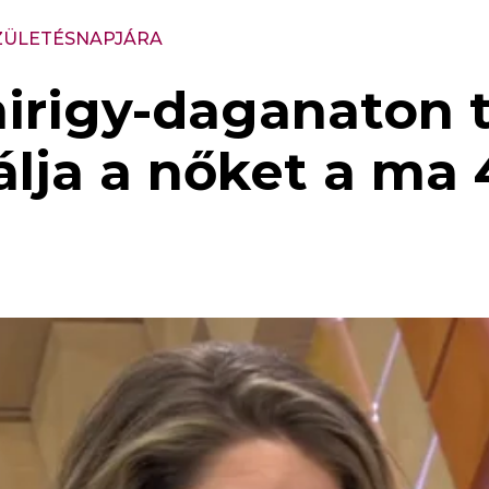
SZÜLETÉSNAPJÁRA
irigy-daganaton tú
álja a nőket a ma 