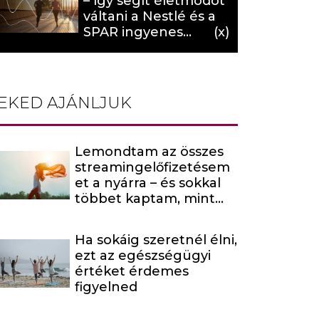
– így segít életmódot
váltani a Nestlé és a
SPAR ingyenes
programja (X)
EKED AJÁNLJUK
Lemondtam az összes
streamingelőfizetésem
et a nyárra – és sokkal
többet kaptam, mint
amire számítottam
Ha sokáig szeretnél élni,
ezt az egészségügyi
értéket érdemes
figyelned