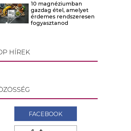
10 magnéziumban
gazdag étel, amelyet
érdemes rendszeresen
fogyasztanod
OP HÍREK
ÖZÖSSÉG
FACEBOOK