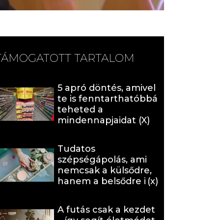
TÁMOGATOTT TARTALOM
5 apró döntés, amivel
te is fenntarthatóbbá
teheted a
mindennapjaidat (X)
Tudatos
szépségápolás, ami
nemcsak a külsődre,
hanem a belsődre is
hat (x)
A futás csak a kezdet