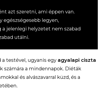
nt azt szeretni, ami éppen van.
gy egészségesebb legyen,
 a jelenlegi helyzetet nem szabad
abad utálni.
 a testével, ugyanis egy
agyalapi ciszta
k számára a mindennapok. Diéták
mokkal és alvászavarral küzd, és a
letében.