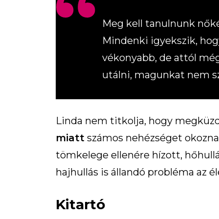
Meg kell tanulnunk nőké
Mindenki igyekszik, ho
vékonyabb, de attól még
utálni, magunkat nem sz
Linda nem titkolja, hogy megküzd
miatt
számos nehézséget okozna
tömkelege ellenére hízott, hőhullá
hajhullás is állandó probléma az é
Kitartó