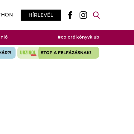
THON
HÍRLEVÉL
ánló
#coloré könyvklub