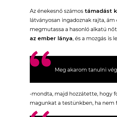
Az énekesnő számos
támadást k
látványosan ingadoznak rajta, ám ő
megmutassa a hasonló alkatú nőt
az ember lánya
, és a mozgás is l
Meg akarom tanulni végr
-mondta, majd hozzátette, hogy fo
magunkat a testünkben, ha nem fe