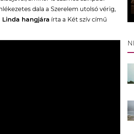
lékezetes dala a Szerelem utolsó vérig,
n Linda hangjára
írta a Két szív című
N