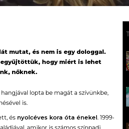
dát mutat, és nem is egy dologgal.
egyűjtöttük, hogy miért is lehet
ünk, nőknek.
hangjával lopta be magát a szívünkbe,
ésével is.
tt, és
nyolcéves kora óta énekel
. 1999-
aládjával, amikor is számos színpadi