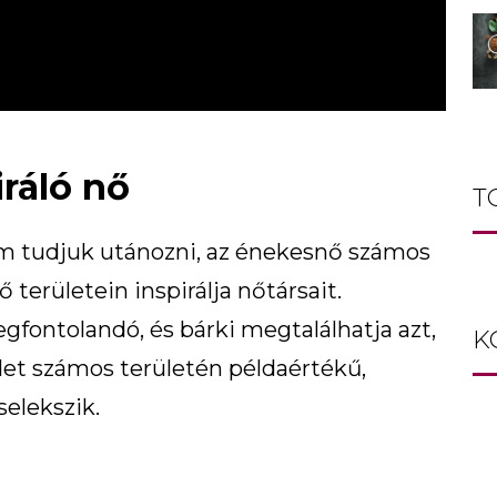
iráló nő
T
m tudjuk utánozni, az énekesnő számos
ő területein inspirálja nőtársait.
fontolandó, és bárki megtalálhatja azt,
K
élet számos területén példaértékű,
elekszik.