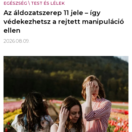
EGÉSZSÉG
\
TEST ÉS LÉLEK
Az áldozatszerep 11 jele – így
védekezhetsz a rejtett manipuláció
ellen
2026.08.09.