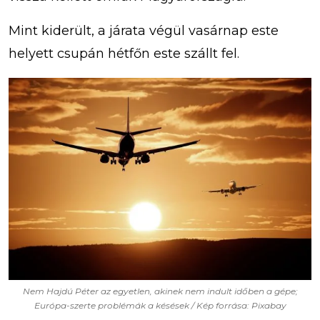
Mint kiderült, a járata végül vasárnap este
helyett csupán hétfőn este szállt fel.
Nem Hajdú Péter az egyetlen, akinek nem indult időben a gépe;
Európa-szerte problémák a késések / Kép forrása: Pixabay