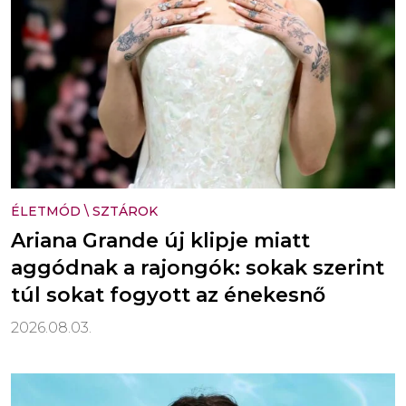
ÉLETMÓD
\
SZTÁROK
Ariana Grande új klipje miatt
aggódnak a rajongók: sokak szerint
túl sokat fogyott az énekesnő
2026.08.03.