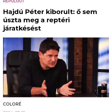
REPÜLŐÚT
Hajdú Péter kiborult: ő sem
úszta meg a reptéri
járatkésést
COLORÉ