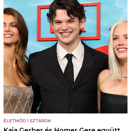
ÉLETMÓD
\
SZTÁROK
Kaia Gerber és Homer Gere együtt