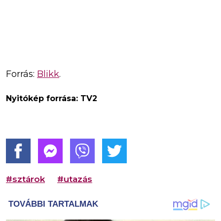
Forrás:
Blikk
.
Nyitókép forrása: TV2
#sztárok
#utazás