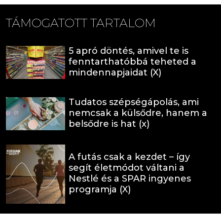
TÁMOGATOTT TARTALOM
5 apró döntés, amivel te is
fenntarthatóbbá teheted a
mindennapjaidat (X)
Tudatos szépségápolás, ami
nemcsak a külsődre, hanem a
belsődre is hat (x)
A futás csak a kezdet – így
segít életmódot váltani a
Nestlé és a SPAR ingyenes
programja (X)