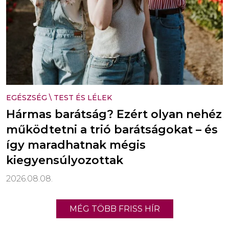
EGÉSZSÉG
\
TEST ÉS LÉLEK
Hármas barátság? Ezért olyan nehéz
működtetni a trió barátságokat – és
így maradhatnak mégis
kiegyensúlyozottak
2026.08.08.
MÉG TÖBB FRISS HÍR