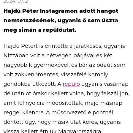
2024. 07. 21.
Hajdú Péter Instagramon adott hangot
nemtetszésének, ugyanis ő sem úszta
meg simán a repülőutat.
Hajdú Pétert is érintette a járatkésés, ugyanis
Nizzában volt a hétvégén párjával és két
nagyobbik gyermekével, és bár az odaút sem
volt zökkenőmentes, visszafelé komoly
gondokba ütközött. A
repülő
ugyanis vasárnap
délután öt órakor kellett volna, hogy felszálljon,
amit fél nyolcra módosítottak, majd másnap
reggel kilencre. A műsorvezető e pontnál
döntött úgy, hogy másik utat keres, ugyanis
vissza kellett érniük Magyarországra.