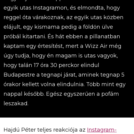
egyik utas Instagramon, és elmondta, hogy
reggel óta várakoznak, az egyik utas közben
elájult, egy kismama pedig a földön ülve
próbál kitartani. És hát ebben a pillanatban
kaptam egy értesítést, mert a Wizz Air még
úgy tudja, hogy én magam is utas vagyok,
hogy talán 17 óra 30 perckor elindul
Budapestre a tegnapi járat, aminek tegnap 5
órakor kellett volna elindulnia. Több mint egy
nappal később. Egész egyszerűen a pofám
leszakad.
Hajdú Péter teljes reakciója az
Instagram-