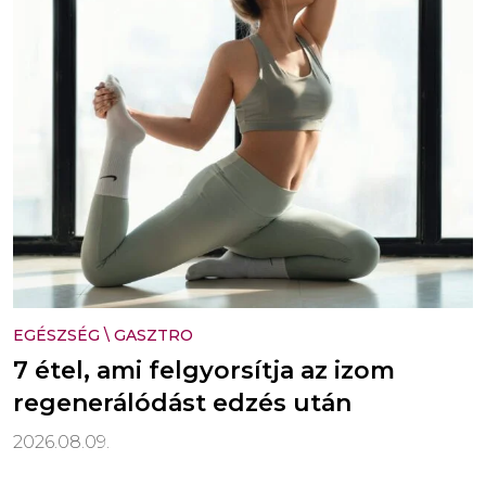
EGÉSZSÉG
\
GASZTRO
7 étel, ami felgyorsítja az izom
regenerálódást edzés után
2026.08.09.