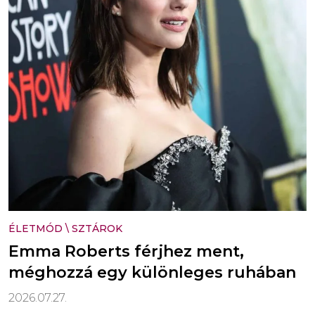
ÉLETMÓD
\
SZTÁROK
Emma Roberts férjhez ment,
méghozzá egy különleges ruhában
2026.07.27.