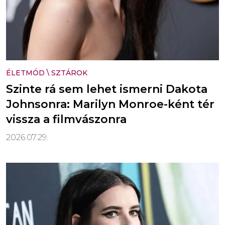
ÉLETMÓD
\
SZTÁROK
Szinte rá sem lehet ismerni Dakota
Johnsonra: Marilyn Monroe-ként tér
vissza a filmvászonra
2026.07.29.