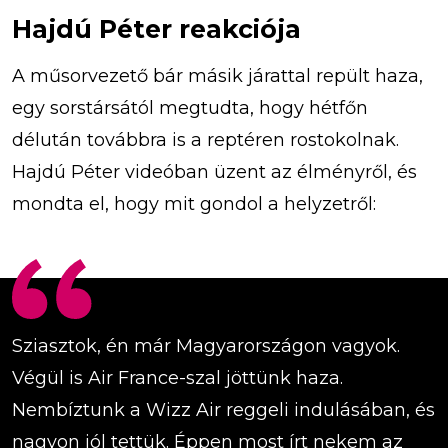
Hajdú Péter reakciója
A műsorvezető bár másik járattal repült haza,
egy sorstársától megtudta, hogy hétfőn
délután továbbra is a reptéren rostokolnak.
Hajdú Péter videóban üzent az élményről, és
mondta el, hogy mit gondol a helyzetről:
Sziasztok, én már Magyarországon vagyok.
Végül is Air France-szal jöttünk haza.
Nembíztunk a Wizz Air reggeli indulásában, és
nagyon jól tettük. Éppen most írt nekem az