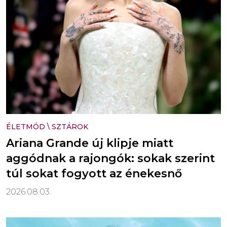
ÉLETMÓD
\
SZTÁROK
Ariana Grande új klipje miatt
aggódnak a rajongók: sokak szerint
túl sokat fogyott az énekesnő
2026.08.03.