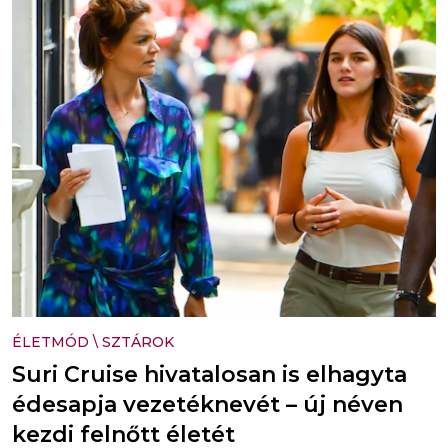
ÉLETMÓD
\
SZTÁROK
Suri Cruise hivatalosan is elhagyta
édesapja vezetéknevét – új néven
kezdi felnőtt életét