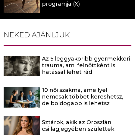
programja (X)
NEKED AJÁNLJUK
Az 5 leggyakoribb gyermekkori
trauma, ami felnőttként is
hatással lehet rád
10 női szakma, amellyel
nemcsak többet kereshetsz,
de boldogabb is lehetsz
Sztárok, akik az Oroszlán
csillagjegyében születtek