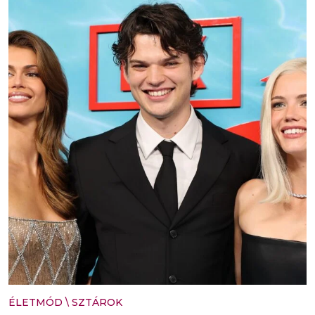
ÉLETMÓD
\
SZTÁROK