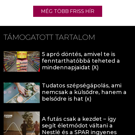
MÉG TÖBB FRISS HÍR
TÁMOGATOTT TARTALOM
5 apró döntés, amivel te is
fenntarthatóbbá teheted a
mindennapjaidat (X)
Tudatos szépségápolás, ami
nemcsak a külsődre, hanem a
belsődre is hat (x)
A futás csak a kezdet – így
segít életmódot váltani a
Nestlé és a SPAR ingyenes