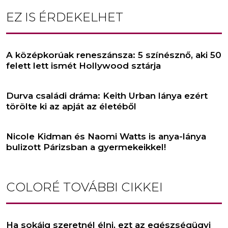
EZ IS ÉRDEKELHET
A középkorúak reneszánsza: 5 színésznő, aki 50
felett lett ismét Hollywood sztárja
Durva családi dráma: Keith Urban lánya ezért
törölte ki az apját az életéből
Nicole Kidman és Naomi Watts is anya-lánya
bulizott Párizsban a gyermekeikkel!
COLORÉ
TOVÁBBI CIKKEI
Ha sokáig szeretnél élni, ezt az egészségügyi