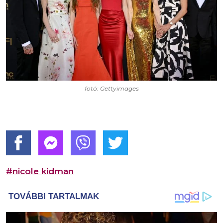
fotó: Gettyimages
#nicole kidman