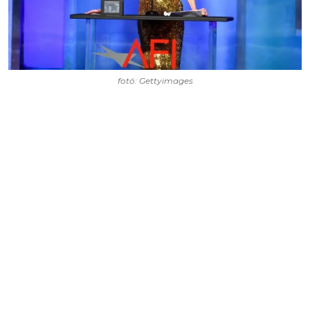
fotó: Gettyimages