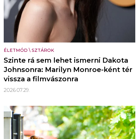
ÉLETMÓD
\
SZTÁROK
Szinte rá sem lehet ismerni Dakota
Johnsonra: Marilyn Monroe-ként tér
vissza a filmvászonra
2026.07.29.