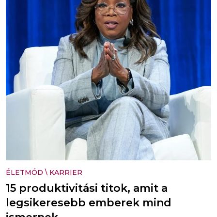
ÉLETMÓD
\
KARRIER
15 produktivitási titok, amit a
legsikeresebb emberek mind