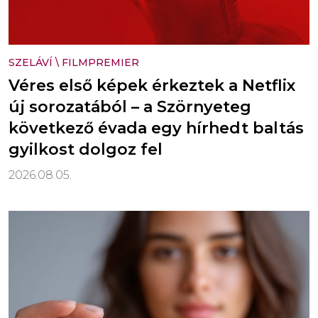
SZELÁVÍ
\
FILMPREMIER
Véres első képek érkeztek a Netflix
új sorozatából – a Szörnyeteg
következő évada egy hírhedt baltás
gyilkost dolgoz fel
2026.08.05.